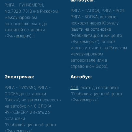
РИГА - ЯУНКЕМЕРИ,
РИГА - ТАЛСИ, РИГА - РОЯ,
Nр.7020, 7018 (на Рижском
РИГА - КОЛКА, которые
международном
проходят через Юрмалу
автовокзале ехать до
(выйти на остановке
конечной остановки
"Реабилитационный центр
«Яункемери»)
);
«Яункемеры»"), список
можно уточнить на Рижском
международном
автовокзале или в
справочном бюро);
Электричка:
Автобус:
РИГА - ТУКУМС, РИГА -
Nr.6
, ехать до остановки
СЛОКА до остановки
"Реабилитационный центр
"Слока", но затем пересесть
«Яункемеры»".
на автобус Nr. 6 СЛОКА -
ЯУНКЕМЕРИ и ехать до
остановки
"Реабилитационный центр
«Яункемеры»".