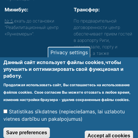
Минибус:
Трансфер:
Nr.5
,ехать до остановки
По предварительной
"Реабилитационный центр
договоренности центр
«Яункемеры»".
обеспечивает прием гостей
в аэропорту Риги,
автовокзале, порту и
Privacy settings
вокзале, а также
сопровождение. Просьба
Данный сайт использует файлы cookies,чтобы
звонить, чтобы уточнить
улучшить и оптимизировать cвой функционал и
детали.
работу.
Обеспечиваем доступность среды для лиц с
Продолжая использовать сайт, Вы соглашаетесь на использование
функциональными нарушениями.
файлов cookies. Свое согласие Вы можете отозвать в любое время,
Footer
изменив настройки браузера - удалив сохраненные файлы cookies.
Vietnes karte
Noteikumi un privātuma politika
menu
Statistikas sīkdatnes (nepieciešamas, lai uzlabotu
vietnes darbību un pakalpojumus)
© 2020 Kūrorta Rehabilitācijas Centrs - Jaunķemeri. Visas tiesības
Save preferences
Accept all cookies
aizsargātas.