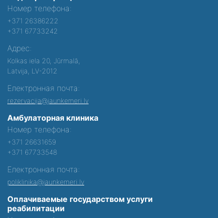
Номер телефона:
+371 26386222
+371 67733242
Адрес:
Kolkas iela 20, Jūrmalā,
Latvija, LV-2012
Електронная почта:
rezervacija@jaunkemeri.lv
Амбулаторная клиника
Номер телефона:
+371 26631659
+371 67733548
Електронная почта:
poliklinika@jaunkemeri.lv
Оплачиваемые государством услуги
реабилитации