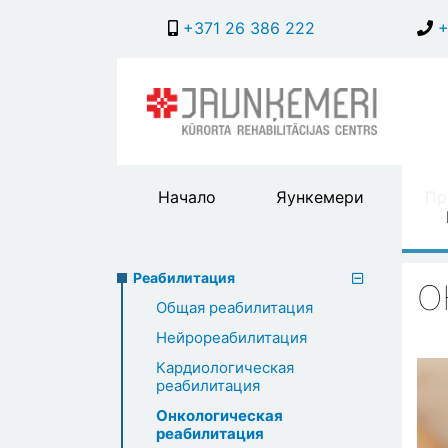
+371 26 386 222
+
Main
Начало
Яункемери
Пр
header
menu
Реабилитация
Rehabilitation
Реабилитация
О
Общая реабилитация
menu
Нейрореабилитация
Кардиологическая
реабилитация
Онкологическая
реабилитация