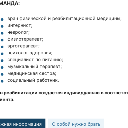
МАНДА:
врач физической и реабилитационной медицины;
интернист;
невролог;
физиотерапевт;
эрготерапевт;
психолог здоровья;
специалист по питанию;
музыкальный терапевт;
медицинская сестра;
социальный работник.
н реабилитации создается индивидуально в соответс
иента.
ажная информация
С собой нужно брать