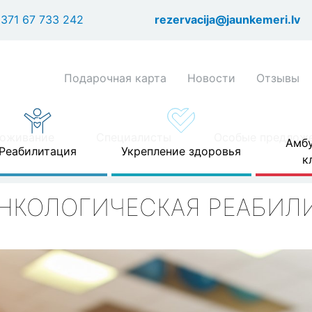
Перейти
371 67 733 242
rezervacija@jaunkemeri.lv
к
основному
содержанию
Shortcuts
Подарочная карта
Новости
Отзывы
header
menu
оживание
Специалисты
Особые предлож
Амбу
Реабилитация
Укрепление здоровья
к
НКОЛОГИЧЕСКАЯ РЕАБИЛ