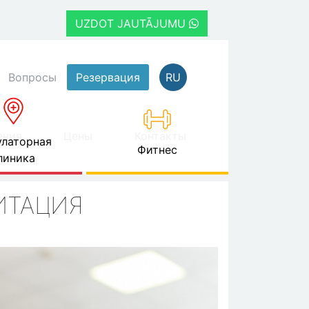
UZDOT JAUTĀJUMU
Вопросы
Резервация
RU
ения
Цены
Контакты
латорная
Фитнес
линика
ИТАЦИЯ