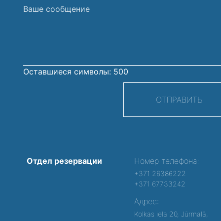
Ваше
сообщение
Оставшиеся символы:
500
ОТПРАВИТЬ
Отдел резервации
Номер телефона:
+371 26386222
+371 67733242
Адрес:
Kolkas iela 20, Jūrmalā,