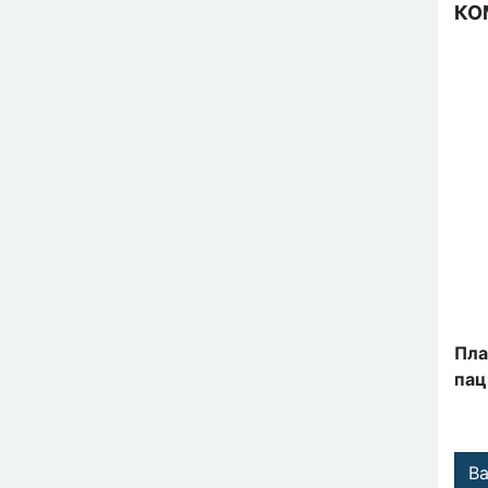
КО
Пла
пац
В