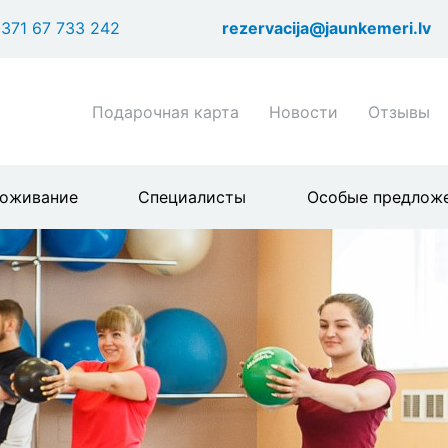
Перейти
371 67 733 242
rezervacija@jaunkemeri.lv
к
основному
содержанию
Shortcuts
Подарочная карта
Новости
Отзывы
header
menu
оживание
Специалисты
Особые предлож