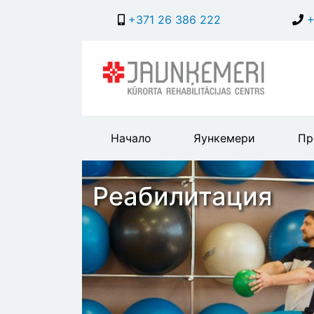
+371 26 386 222
+
Main
Начало
Яункемери
Пр
header
menu
Реабилитация