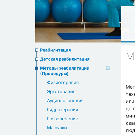
Rehabilitation
Реабилитация
М
menu
Детская реабилитация
Методы реабилитации
(Процедуры)
Физиотерапия
Мет
Эрготерапия
тех
Аудиологопедия
или
цен
Гидротерапия
мин
Грязелечение
ква
Массажи
люд