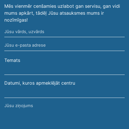
Mēs vienmēr cenšamies uzlabot gan servisu, gan vidi
mums apkārt, tādēļ Jūsu atsauksmes mums ir
nozīmīgas!
Jūsu
vārds,
Jūsu
uzvārds
e-
pasta
Temats
adrese
Datumi, kuros apmeklējāt centru
Jūsu
ziņojums