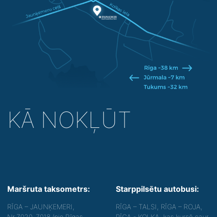
KĀ NOKĻŪT
Maršruta taksometrs:
Starppilsētu autobusi:
RĪGA – JAUNĶEMERI,
RĪGA – TALSI, RĪGA – ROJA,
Nr.7020, 7018 (pie Rīgas
RĪGA - KOLKA, kas kursē caur