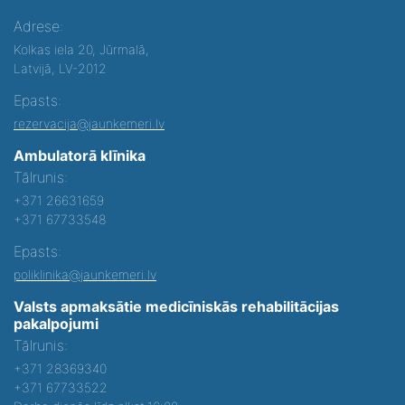
Adrese:
Kolkas iela 20, Jūrmalā,
Latvijā, LV-2012
Epasts:
rezervacija@jaunkemeri.lv
Ambulatorā klīnika
Tālrunis:
+371 26631659
+371 67733548
Epasts:
poliklinika@jaunkemeri.lv
Valsts apmaksātie medicīniskās rehabilitācijas
pakalpojumi
Tālrunis:
+371 28369340
+371 67733522