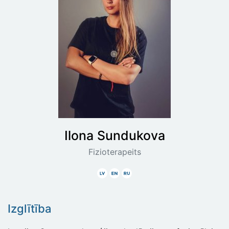
Ilona
Sundukova
Fizioterapeits
Latviski
Angliski
Krieviski
Izglītība