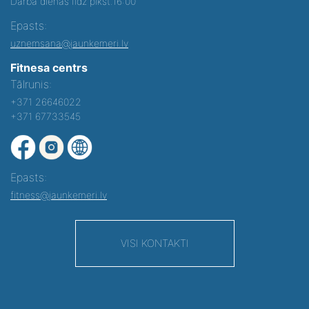
Darba dienās līdz plkst.16:00
Epasts:
uznemsana@jaunkemeri.lv
Fitnesa centrs
Tālrunis:
+371 26646022
+371 67733545
Epasts:
fitness@jaunkemeri.lv
VISI KONTAKTI