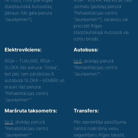
starptautiskā Autoostas,
Jūrmalu (jāizkāpj pieturā
jābrauc līdz gala pietura
"Rehabilitācijas centrs
"Jaunķemeri");
"Jaunķemeri""), sarakstu var
precizēt Rīgas
starptautiskajā Autoostā vai
izziņu birojā);
Elektrovilciens:
Autobuss:
RĪGA – TUKUMS, RĪGA –
Nr.6
, jāizkāpj pieturā
SLOKA līdz pieturai "Sloka",
"Rehabilitācijas centrs
bet pēc tam pārsēsties 6.
"Jaunķemeri"".
autobusā SLOKA – ĶEMERI un
braukt līdz pieturai
"Rehabilitācijas centrs
"Jaunķemeri"".
Maršruta taksometrs:
Transfers:
Nr.5
, jāizkāpj pieturā
Pēc iepriekšēja pasūtījuma
"Rehabilitācijas centrs
centrs nodrošina viesu
"Jaunķemeri""
sagaidīšanu Rīgas lidostā,