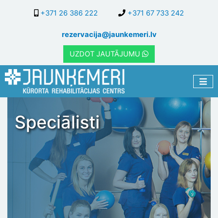
Pārlekt
+371 26 386 222
+371 67 733 242
uz
galveno
rezervacija@jaunkemeri.lv
saturu
UZDOT JAUTĀJUMU
Speciālisti