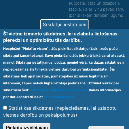
autoostā, ostā un dzelzceļa
stacijā, kā arī viņu pavadīšanu
(par sīkākām detaļām lūgums
zvanīt).
Sīkdatņu iestatījumi
Nodrošinām vides piekļūstamību personām ar
Šī vietne izmanto sīkdatnes, lai uzlabotu lietošanas
funkcionāliem traucējumiem! SIA „Sanare-KRC
pieredzi un optimizētu tās darbību.
Jaunķemeri”, Kolkas ielā 20, Jūrmalā ir nodrošināta vides
piekļūstamība personām ar funkcionāliem traucējumiem,
Nospiežot “Piekrītu visam” , Jūs piekrītat sīkdatņu (t.sk. trešo pušu
tādejādi nodrošinot atbilstību Ministru kabineta
sīkdatņu) izmantošanai. Savu piekrišanu Jūs jebkurā laikā varat atsaukt,
2009.gada 20.janvāra noteikumos Nr.60 „Noteikumi par
mainot Sīkdatņu iestatījumus. Lūdzu, ņemiet vērā, ka dažas sīkdatnes ir
obligātajām prasībām ārstniecības iestādēm un to
struktūrvienībām” minētajām prasībām.
nepieciešamas šīs tīmekļa vietnes darbībai un funkcionalitātei. Šīs
sīkdatnes tiek apstrādātas, pamatojoties uz mūsu leģitīmajām
interesēm, tāpēc netiek lūgta lietotāja piekrišana. Uzziniet vairāk par
Ārstniecības iestādes kods 1300 – 64003
sīkdatnēm šeit:
sīkdatņu izmantošanas noteikumi
. Vairāk informācijas
Footer
par datu apstrādi lasiet
Privātuma politikā.
Vietnes karte
Noteikumi un privātuma politika
menu
Statistikas sīkdatnes (nepieciešamas, lai uzlabotu
vietnes darbību un pakalpojumus)
© 2020 Kūrorta Rehabilitācijas Centrs - Jaunķemeri. Visas tiesības
Piekrītu izvēlētajām