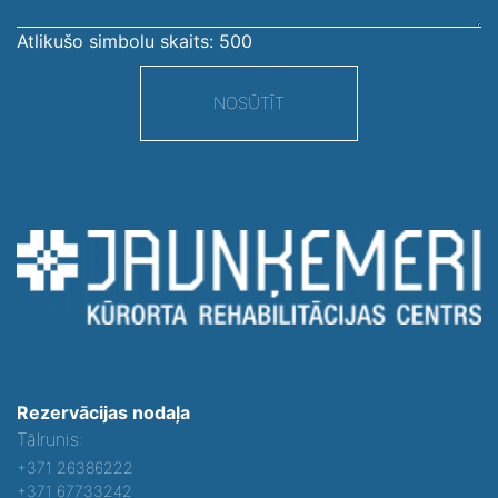
Atlikušo simbolu skaits:
500
NOSŪTĪT
Rezervācijas nodaļa
Tālrunis:
+371 26386222
+371 67733242