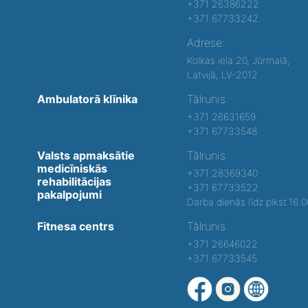
+371 26386222
+371 67733242
Adrese:
Kolkas iela 20, Jūrmalā,
Latvijā, LV-2012
Ambulatorā klīnika
Tālrunis:
+371 26631659
+371 67733548
Valsts apmaksātie
Tālrunis:
medicīniskās
+371 28369340
rehabilitācijas
+371 67733522
pakalpojumi
Darba dienās līdz plkst.16:
Fitnesa centrs
Tālrunis:
+371 26646022
+371 67733545