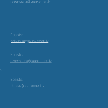
rezervacija@jaunkemeri.lv
Epasts:
poliklinika@jaunkemeri.lv
Epasts:
uznemsana@jaunkemeri.lv
00
Epasts:
fitness@jaunkemeri.lv