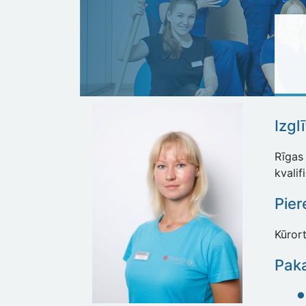
Izgl
Rīgas 
kvalif
Pier
Kūrort
Paka