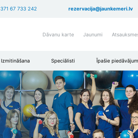
Pārlekt
371 67 733 242
rezervacija@jaunkemeri.lv
uz
galveno
saturu
Shortcuts
Dāvanu karte
Jaunumi
Atsauksme
header
menu
Izmitināšana
Speciālisti
Īpašie piedāvājum