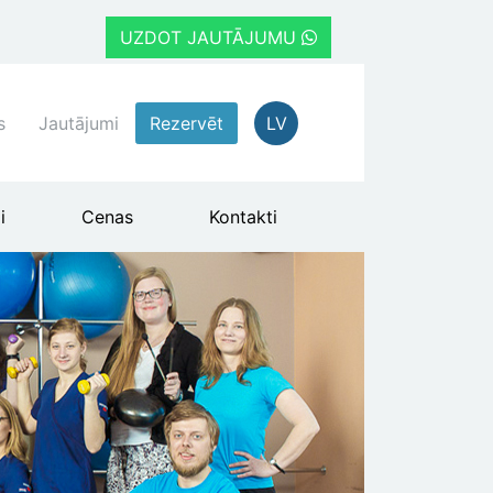
UZDOT JAUTĀJUMU
s
Jautājumi
Rezervēt
LV
i
Cenas
Kontakti