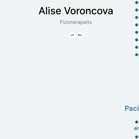
Alise
Voroncova
Fizioterapeits
Latviski
Krieviski
Paci
en