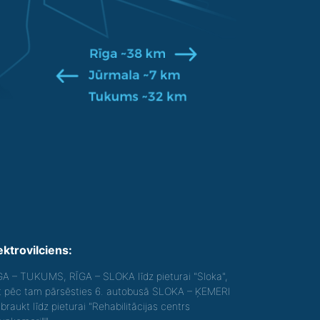
ektrovilciens:
GA – TUKUMS, RĪGA – SLOKA līdz pieturai "Sloka",
t pēc tam pārsēsties 6. autobusā SLOKA – ĶEMERI
braukt līdz pieturai "Rehabilitācijas centrs