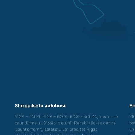
Starppilsētu autobusi:
El
RĪGA – TALSI, RĪGA – ROJA, RĪGA - KOLKA, kas kursē
RĪ
caur Jūrmalu (jāizkāpj pieturā "Rehabilitācijas centrs
be
"Jaunķemeri""), sarakstu var precizēt Rīgas
un 