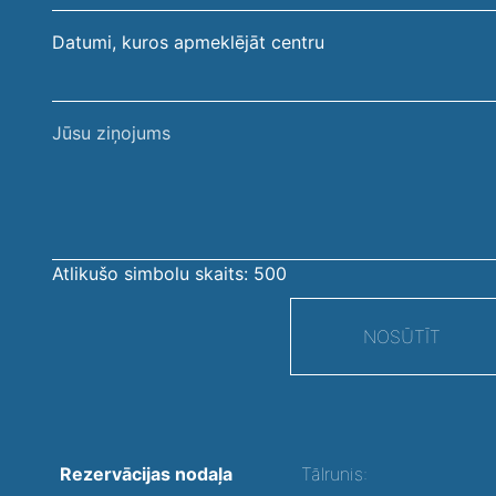
Datumi, kuros apmeklējāt centru
Jūsu
ziņojums
Atlikušo simbolu skaits:
500
NOSŪTĪT
Rezervācijas nodaļa
Tālrunis: