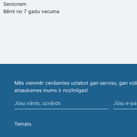
Senioriem
Bērni no 7 gadu vecuma
Mēs vienmēr cenšamies uzlabot gan servisu, gan vid
atsauksmes mums ir nozīmīgas!
Jūsu
Jūsu
vārds,
e-
uzvārds
pasta
Temats
adrese