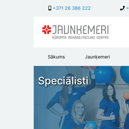
+371 26 386 222
+
Main
Sākums
Jaunķemeri
header
menu
Speciālisti