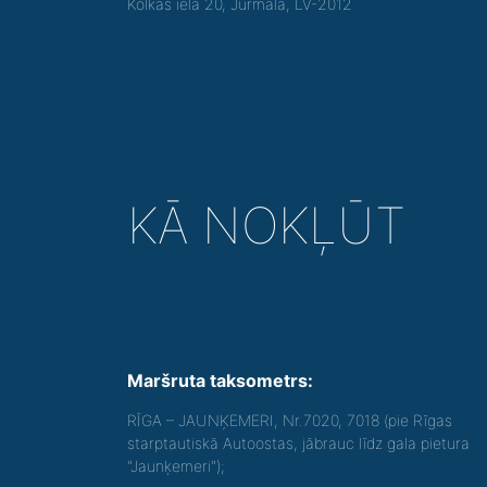
Kolkas iela 20, Jūrmala, LV-2012
KĀ NOKĻŪT
Maršruta taksometrs:
RĪGA – JAUNĶEMERI, Nr.7020, 7018 (pie Rīgas
starptautiskā Autoostas, jābrauc līdz gala pietura
"Jaunķemeri");