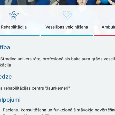
Rehabilitācija
Veselības veicināšana
Ambula
ītība
Stradiņa universitāte, profesionālais bakalaura grāds vesel
ikācija
edze
a rehabilitācijas centrs "Jaunķemeri"
lpojumi
Pacientu konsultēšana un funkcionālā stāvokļa novērtēša