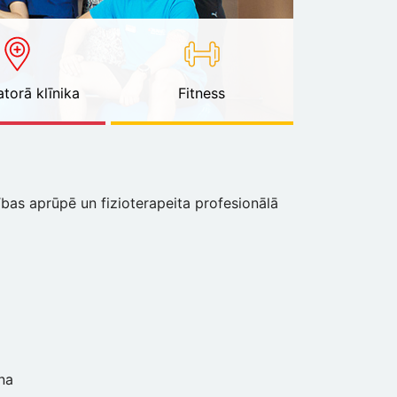
torā klīnika
Fitness
ības aprūpē un fizioterapeita profesionālā
na