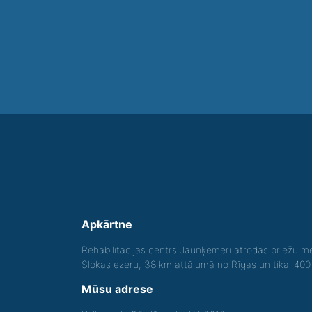
Apkārtne
Rehabilitācijas centrs Jaunķemeri atrodas priežu me
Slokas ezeru, 38 km attālumā no Rīgas un tikai 40
Mūsu adrese