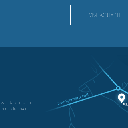
VISI KONTAKTI
žā, starp jūru un
0 m no pludmales.