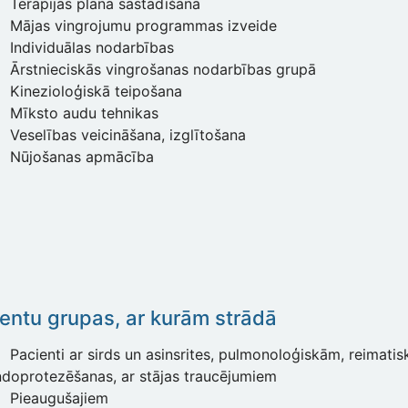
Terapijas plāna sastādīšana
Mājas vingrojumu programmas izveide
Individuālas nodarbības
Ārstnieciskās vingrošanas nodarbības grupā
Kinezioloģiskā teipošana
Mīksto audu tehnikas
Veselības veicināšana, izglītošana
Nūjošanas apmācība
entu grupas, ar kurām strād
ā
Pacienti ar sirds un asinsrites, pulmonoloģiskām, reimati
doprotezēšanas, ar stājas traucējumiem
Pieaugušajiem