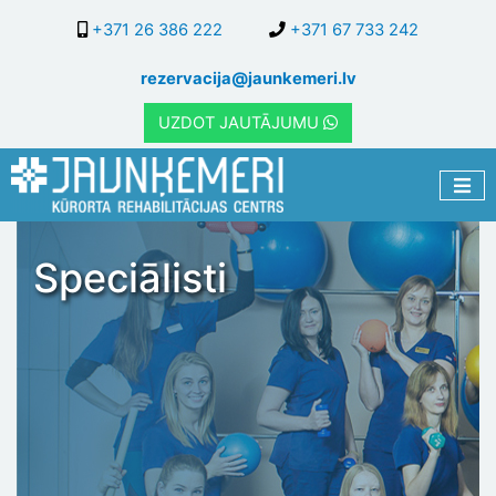
Pārlekt
+371 26 386 222
+371 67 733 242
uz
galveno
rezervacija@jaunkemeri.lv
saturu
UZDOT JAUTĀJUMU
Speciālisti