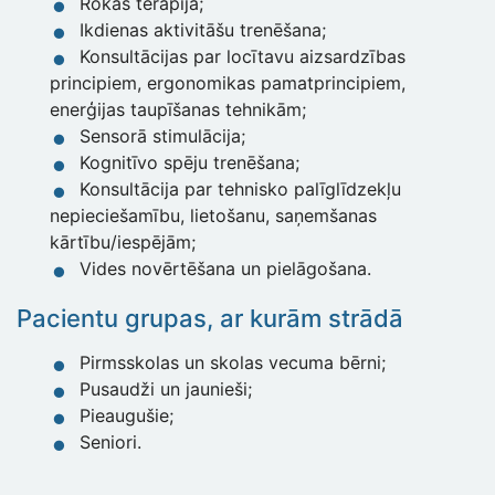
Rokas terapija;
Ikdienas aktivitāšu trenēšana;
Konsultācijas par locītavu aizsardzības
principiem, ergonomikas pamatprincipiem,
enerģijas taupīšanas tehnikām;
Sensorā stimulācija;
Kognitīvo spēju trenēšana;
Konsultācija par tehnisko palīglīdzekļu
nepieciešamību, lietošanu, saņemšanas
kārtību/iespējām;
Vides novērtēšana un pielāgošana.
Pacientu grupas, ar kurām strādā
Pirmsskolas un skolas vecuma bērni;
Pusaudži un jaunieši;
Pieaugušie;
Seniori.