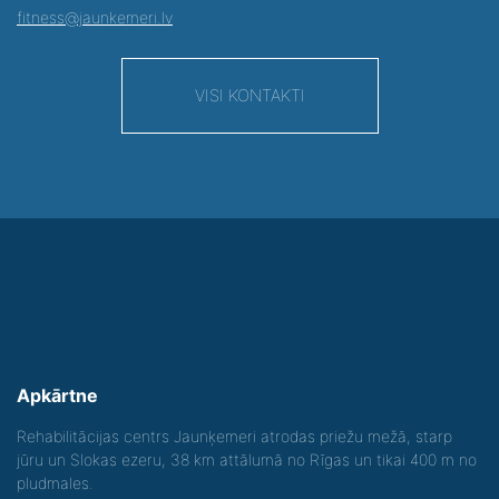
fitness@jaunkemeri.lv
VISI KONTAKTI
Apkārtne
Rehabilitācijas centrs Jaunķemeri atrodas priežu mežā, starp
jūru un Slokas ezeru, 38 km attālumā no Rīgas un tikai 400 m no
pludmales.