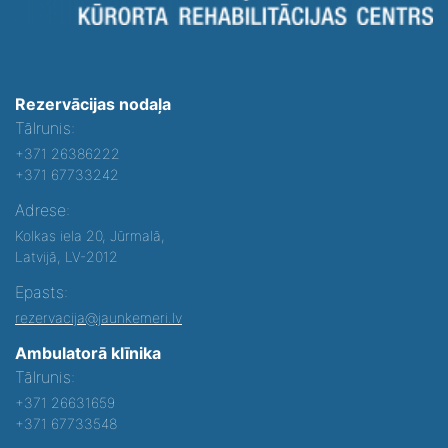
Rezervācijas nodaļa
Tālrunis:
+371 26386222
+371 67733242
Adrese:
Kolkas iela 20, Jūrmalā,
Latvijā, LV-2012
Epasts:
rezervacija@jaunkemeri.lv
Ambulatorā klīnika
Tālrunis:
+371 26631659
+371 67733548