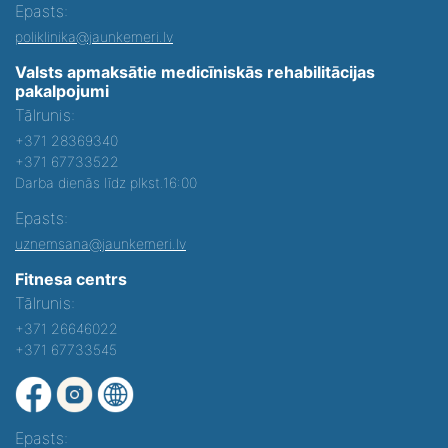
Epasts:
poliklinika@jaunkemeri.lv
Valsts apmaksātie medicīniskās rehabilitācijas
pakalpojumi
Tālrunis:
+371 28369340
+371 67733522
Darba dienās līdz plkst.16:00
Epasts:
uznemsana@jaunkemeri.lv
Fitnesa centrs
Tālrunis:
+371 26646022
+371 67733545
Epasts: