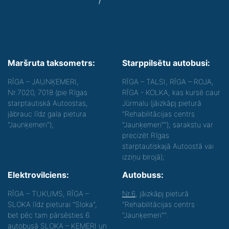
Maršruta taksometrs:
Starppilsētu autobusi:
RĪGA – JAUNĶEMERI,
RĪGA – TALSI, RĪGA – ROJA,
Nr.7020, 7018 (pie Rīgas
RĪGA - KOLKA, kas kursē caur
starptautiskā Autoostas,
Jūrmalu (jāizkāpj pieturā
jābrauc līdz gala pietura
"Rehabilitācijas centrs
"Jaunķemeri");
"Jaunķemeri""), sarakstu var
precizēt Rīgas
starptautiskajā Autoostā vai
izziņu birojā);
Elektrovilciens:
Autobuss:
RĪGA – TUKUMS, RĪGA –
Nr.6
, jāizkāpj pieturā
SLOKA līdz pieturai "Sloka",
"Rehabilitācijas centrs
bet pēc tam pārsēsties 6.
"Jaunķemeri"".
autobusā SLOKA – ĶEMERI un