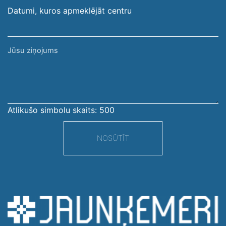
Datumi, kuros apmeklējāt centru
Jūsu
ziņojums
Atlikušo simbolu skaits:
500
NOSŪTĪT