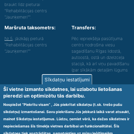
braukt līdz pieturai
"Rehabilitācijas centrs
"Jaunķemeri"".
Maršruta taksometrs:
Transfers:
Nr.5
, jāizkāpj pieturā
Pēc iepriekšēja pasūtījuma
"Rehabilitācijas centrs
centrs nodrošina viesu
"Jaunķemeri""
sagaidīšanu Rīgas lidostā,
autoostā, ostā un dzelzceļa
stacijā, kā arī viņu pavadīšanu
(par sīkākām detaļām lūgums
zvanīt).
Sīkdatņu iestatījumi
Nodrošinām vides piekļūstamību personām ar
Šī vietne izmanto sīkdatnes, lai uzlabotu lietošanas
funkcionāliem traucējumiem! SIA „Sanare-KRC
pieredzi un optimizētu tās darbību.
Jaunķemeri”, Kolkas ielā 20, Jūrmalā ir nodrošināta vides
piekļūstamība personām ar funkcionāliem traucējumiem,
Nospiežot “Piekrītu visam” , Jūs piekrītat sīkdatņu (t.sk. trešo pušu
tādejādi nodrošinot atbilstību Ministru kabineta
sīkdatņu) izmantošanai. Savu piekrišanu Jūs jebkurā laikā varat atsaukt,
2009.gada 20.janvāra noteikumos Nr.60 „Noteikumi par
mainot Sīkdatņu iestatījumus. Lūdzu, ņemiet vērā, ka dažas sīkdatnes ir
obligātajām prasībām ārstniecības iestādēm un to
struktūrvienībām” minētajām prasībām.
nepieciešamas šīs tīmekļa vietnes darbībai un funkcionalitātei. Šīs
sīkdatnes tiek apstrādātas, pamatojoties uz mūsu leģitīmajām