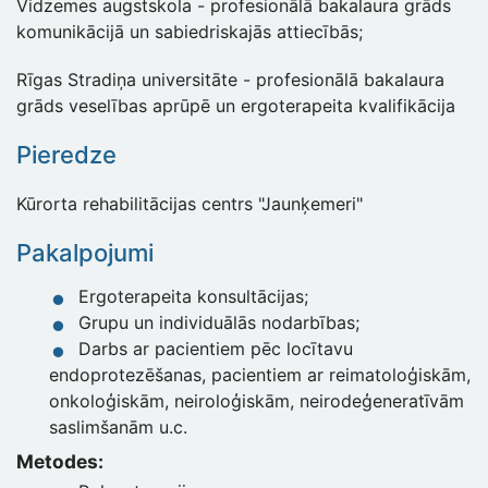
Vidzemes augstskola - profesionālā bakalaura grāds
komunikācijā un sabiedriskajās attiecībās;
Rīgas Stradiņa universitāte - profesionālā bakalaura
grāds veselības aprūpē un ergoterapeita kvalifikācija
Pieredze
Kūrorta rehabilitācijas centrs "Jaunķemeri"
Pakalpojumi
Ergoterapeita konsultācijas;
Grupu un individuālās nodarbības;
Darbs ar pacientiem pēc locītavu
endoprotezēšanas, pacientiem ar reimatoloģiskām,
onkoloģiskām, neiroloģiskām, neirodeģeneratīvām
saslimšanām u.c.
Metodes: