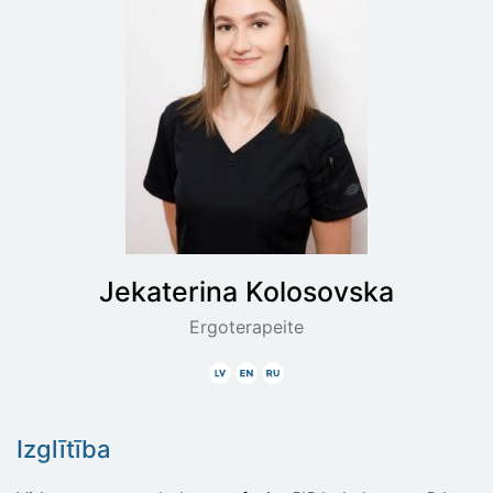
Jekaterina
Kolosovska
Ergoterapeite
Latviski
Angliski
Krieviski
Izglītība