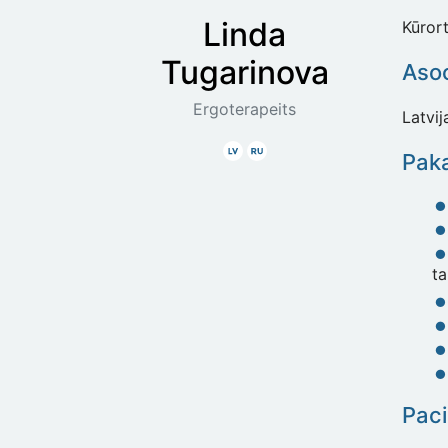
Linda
Kūrort
Tugarinova
Asoc
Ergoterapeits
Latvij
Latviski
Krieviski
Paka
ta
Paci