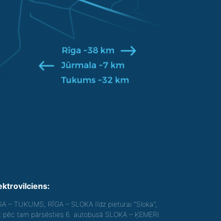
ektrovilciens:
GA – TUKUMS, RĪGA – SLOKA līdz pieturai "Sloka",
t pēc tam pārsēsties 6. autobusā SLOKA – ĶEMERI