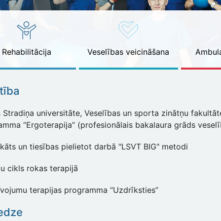
Rehabilitācija
Veselības veicināšana
Ambula
ītība
Stradiņa universitāte, Veselības un sporta zinātņu fakultāt
amma “Ergoterapija” (profesionālais bakalaura grāds veselīb
ikāts un tiesības pielietot darbā "LSVT BIG" metodi
 cikls rokas terapijā
īvojumu terapijas programma “Uzdrīksties”
edze