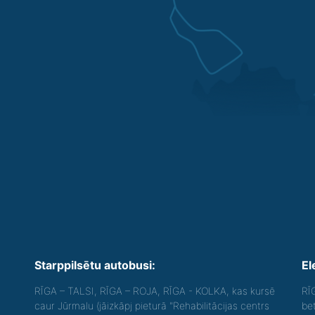
Starppilsētu autobusi:
El
RĪGA – TALSI, RĪGA – ROJA, RĪGA - KOLKA, kas kursē
RĪ
caur Jūrmalu (jāizkāpj pieturā "Rehabilitācijas centrs
be