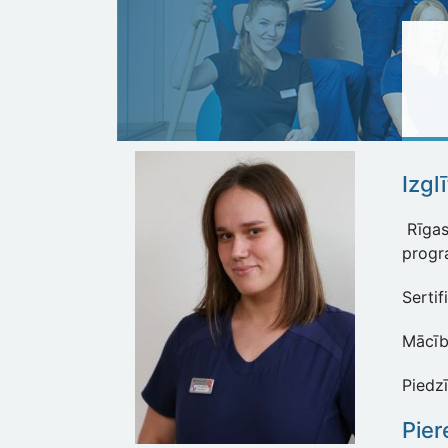
Izgl
Rīgas 
progr
Sertif
Mācību
Piedz
Pier