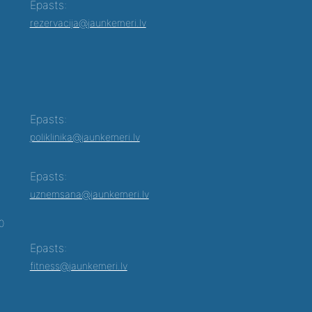
Epasts:
rezervacija@jaunkemeri.lv
Epasts:
poliklinika@jaunkemeri.lv
Epasts:
uznemsana@jaunkemeri.lv
00
Epasts:
fitness@jaunkemeri.lv