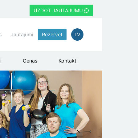
UZDOT JAUTĀJUMU
s
Jautājumi
Rezervēt
LV
i
Cenas
Kontakti