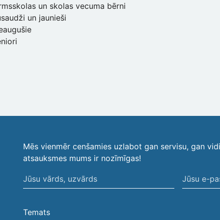
msskolas un skolas vecuma bērni
audži un jaunieši
augušie
iori
Mēs vienmēr cenšamies uzlabot gan servisu, gan vid
atsauksmes mums ir nozīmīgas!
Jūsu
Jūsu
vārds,
e-
uzvārds
pasta
Temats
adrese