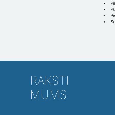
• Pir
• Pus
• Pie
• Sen
RAKSTI
MUMS