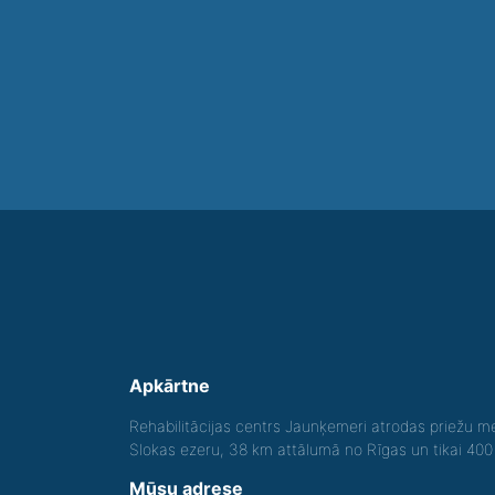
Apkārtne
Rehabilitācijas centrs Jaunķemeri atrodas priežu me
Slokas ezeru, 38 km attālumā no Rīgas un tikai 40
Mūsu adrese