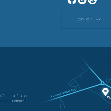
VISI KONTAKTI
žā, starp jūru un
0 m no pludmales.