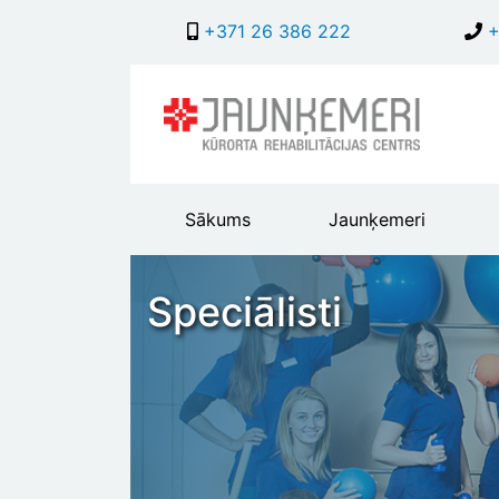
+371 26 386 222
+
Main
Sākums
Jaunķemeri
header
menu
Speciālisti