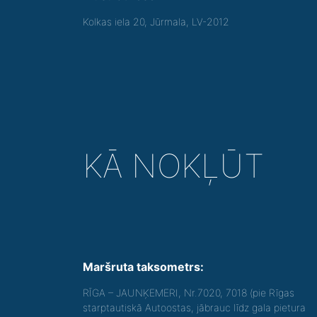
Kolkas iela 20, Jūrmala, LV-2012
KĀ NOKĻŪT
Maršruta taksometrs:
RĪGA – JAUNĶEMERI, Nr.7020, 7018 (pie Rīgas
starptautiskā Autoostas, jābrauc līdz gala pietura