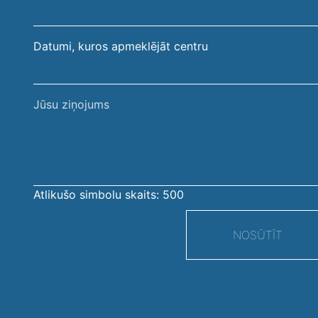
Datumi, kuros apmeklējāt centru
Jūsu
ziņojums
Atlikušo simbolu skaits:
500
NOSŪTĪT