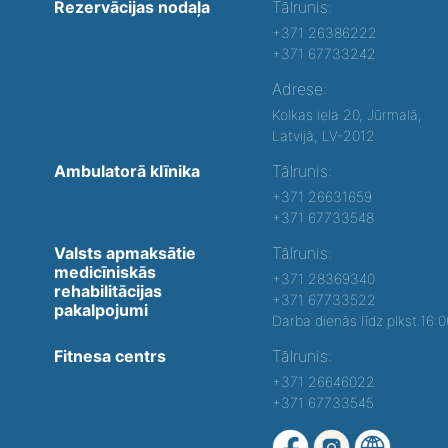
Rezervācijas nodaļa
Tālrunis:
+371 26386222
+371 67733242
Adrese:
Kolkas iela 20, Jūrmalā,
Latvijā, LV-2012
Ambulatorā klīnika
Tālrunis:
+371 26631659
+371 67733548
Valsts apmaksātie
Tālrunis:
medicīniskās
+371 28369340
rehabilitācijas
+371 67733522
pakalpojumi
Darba dienās līdz plkst.16:
Fitnesa centrs
Tālrunis:
+371 26646022
+371 67733545