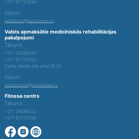
+371 67733548
Epasts:
poliklinika@jaunkemeri.lv
Valsts apmaksātie medicīniskās rehabilitācijas
pakalpojumi
Tālrunis:
+371 28369340
+371 67733522
Darba dienās līdz plkst.16:00
Epasts:
uznemsana@jaunkemeri.lv
Fitnesa centrs
Tālrunis:
+371 26646022
+371 67733545