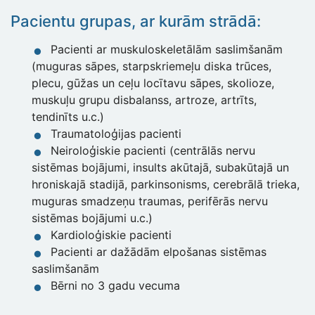
Pacientu grupas, ar kurām strādā:
Pacienti ar muskuloskeletālām saslimšanām
(muguras sāpes, starpskriemeļu diska trūces,
plecu, gūžas un ceļu locītavu sāpes, skolioze,
muskuļu grupu disbalanss, artroze, artrīts,
tendinīts u.c.)
Traumatoloģijas pacienti
Neiroloģiskie pacienti (centrālās nervu
sistēmas bojājumi, insults akūtajā, subakūtajā un
hroniskajā stadijā, parkinsonisms, cerebrālā trieka,
muguras smadzeņu traumas, perifērās nervu
sistēmas bojājumi u.c.)
Kardioloģiskie pacienti
Pacienti ar dažādām elpošanas sistēmas
saslimšanām
Bērni no 3 gadu vecuma