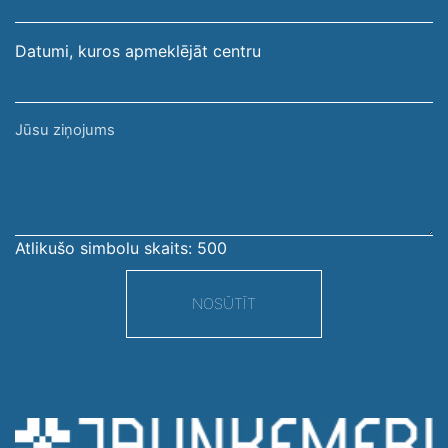
Datumi, kuros apmeklējāt centru
Jūsu
ziņojums
Atlikušo simbolu skaits:
500
NOSŪTĪT