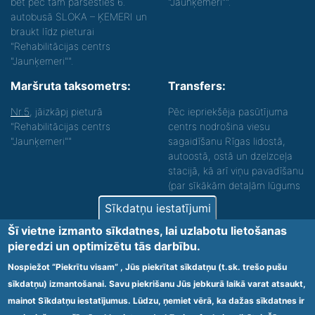
bet pēc tam pārsēsties 6.
"Jaunķemeri"".
autobusā SLOKA – ĶEMERI un
braukt līdz pieturai
"Rehabilitācijas centrs
"Jaunķemeri"".
Maršruta taksometrs:
Transfers:
Nr.5
, jāizkāpj pieturā
Pēc iepriekšēja pasūtījuma
"Rehabilitācijas centrs
centrs nodrošina viesu
"Jaunķemeri""
sagaidīšanu Rīgas lidostā,
autoostā, ostā un dzelzceļa
stacijā, kā arī viņu pavadīšanu
(par sīkākām detaļām lūgums
zvanīt).
Sīkdatņu iestatījumi
Nodrošinām vides piekļūstamību personām ar
Šī vietne izmanto sīkdatnes, lai uzlabotu lietošanas
funkcionāliem traucējumiem! SIA „Sanare-KRC
pieredzi un optimizētu tās darbību.
Jaunķemeri”, Kolkas ielā 20, Jūrmalā ir nodrošināta vides
piekļūstamība personām ar funkcionāliem traucējumiem,
Nospiežot “Piekrītu visam” , Jūs piekrītat sīkdatņu (t.sk. trešo pušu
tādejādi nodrošinot atbilstību Ministru kabineta
sīkdatņu) izmantošanai. Savu piekrišanu Jūs jebkurā laikā varat atsaukt,
2009.gada 20.janvāra noteikumos Nr.60 „Noteikumi par
mainot Sīkdatņu iestatījumus. Lūdzu, ņemiet vērā, ka dažas sīkdatnes ir
obligātajām prasībām ārstniecības iestādēm un to