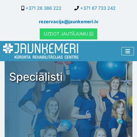
Pārlekt
+371 26 386 222
+371 67 733 242
uz
galveno
rezervacija@jaunkemeri.lv
saturu
UZDOT JAUTĀJUMU
Speciālisti