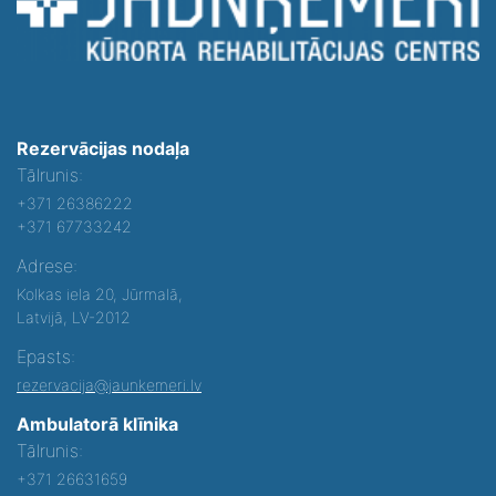
Rezervācijas nodaļa
Tālrunis:
+371 26386222
+371 67733242
Adrese:
Kolkas iela 20, Jūrmalā,
Latvijā, LV-2012
Epasts:
rezervacija@jaunkemeri.lv
Ambulatorā klīnika
Tālrunis:
+371 26631659