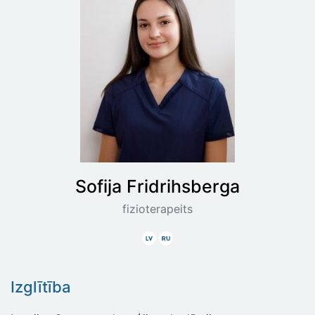
Sofija
Fridrihsberga
fizioterapeits
Latviski
Krieviski
Izglītība