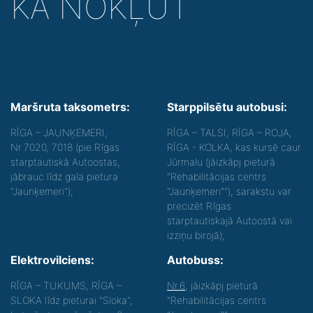
KĀ NOKĻŪT
Maršruta taksometrs:
Starppilsētu autobusi:
RĪGA – JAUNĶEMERI,
RĪGA – TALSI, RĪGA – ROJA,
Nr.7020, 7018 (pie Rīgas
RĪGA - KOLKA, kas kursē caur
starptautiskā Autoostas,
Jūrmalu (jāizkāpj pieturā
jābrauc līdz gala pietura
"Rehabilitācijas centrs
"Jaunķemeri");
"Jaunķemeri""), sarakstu var
precizēt Rīgas
starptautiskajā Autoostā vai
izziņu birojā);
Elektrovilciens:
Autobuss:
RĪGA – TUKUMS, RĪGA –
Nr.6
, jāizkāpj pieturā
SLOKA līdz pieturai "Sloka",
"Rehabilitācijas centrs