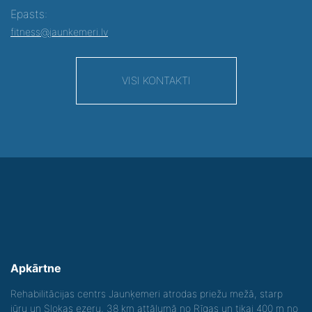
Epasts:
fitness@jaunkemeri.lv
VISI KONTAKTI
Apkārtne
Rehabilitācijas centrs Jaunķemeri atrodas priežu mežā, starp
jūru un Slokas ezeru, 38 km attālumā no Rīgas un tikai 400 m no