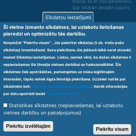
stacijā, kā arī viņu pavadīšanu
(par sīkākām detaļām lūgums
zvanīt).
Sīkdatņu iestatījumi
Nodrošinām vides piekļūstamību personām ar
Šī vietne izmanto sīkdatnes, lai uzlabotu lietošanas
funkcionāliem traucējumiem! SIA „Sanare-KRC
pieredzi un optimizētu tās darbību.
Jaunķemeri”, Kolkas ielā 20, Jūrmalā ir nodrošināta vides
piekļūstamība personām ar funkcionāliem traucējumiem,
Nospiežot “Piekrītu visam” , Jūs piekrītat sīkdatņu (t.sk. trešo pušu
tādejādi nodrošinot atbilstību Ministru kabineta
sīkdatņu) izmantošanai. Savu piekrišanu Jūs jebkurā laikā varat atsaukt,
2009.gada 20.janvāra noteikumos Nr.60 „Noteikumi par
mainot Sīkdatņu iestatījumus. Lūdzu, ņemiet vērā, ka dažas sīkdatnes ir
obligātajām prasībām ārstniecības iestādēm un to
struktūrvienībām” minētajām prasībām.
nepieciešamas šīs tīmekļa vietnes darbībai un funkcionalitātei. Šīs
sīkdatnes tiek apstrādātas, pamatojoties uz mūsu leģitīmajām
interesēm, tāpēc netiek lūgta lietotāja piekrišana. Uzziniet vairāk par
Ārstniecības iestādes kods 1300 – 64003
sīkdatnēm šeit:
sīkdatņu izmantošanas noteikumi
. Vairāk informācijas
Footer
par datu apstrādi lasiet
Privātuma politikā.
Vietnes karte
Noteikumi un privātuma politika
menu
Statistikas sīkdatnes (nepieciešamas, lai uzlabotu
vietnes darbību un pakalpojumus)
© 2020 Kūrorta Rehabilitācijas Centrs - Jaunķemeri. Visas tiesības
Piekrītu izvēlētajām
Piekrītu visam
aizsargātas.