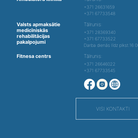
+371 26631659
+371 67733548
Valsts apmaksātie
Tālrunis:
medicīniskās
+371 28369340
rehabilitācijas
+371 67733522
pakalpojumi
Darba dienās līdz plkst.16:
Fitnesa centrs
Tālrunis:
+371 26646022
+371 67733545
VISI KONTAKTI