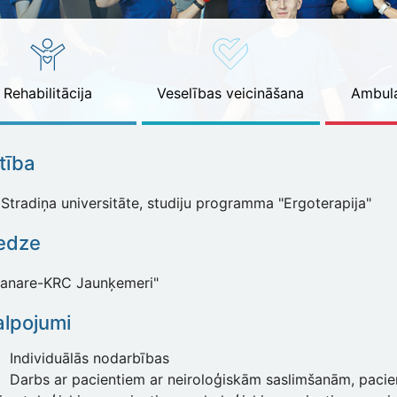
Rehabilitācija
Veselības veicināšana
Ambula
ītība
Stradiņa universitāte, studiju programma "Ergoterapija"
edze
Sanare-KRC Jaunķemeri"
lpojumi
Individuālās nodarbības
Darbs ar pacientiem ar neiroloģiskām saslimšanām, paci