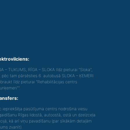
ektrovilciens:
GA – TUKUMS, RĪGA – SLOKA līdz pieturai "Sloka",
t pēc tam pārsēsties 6. autobusā SLOKA – ĶEMERI
braukt līdz pieturai "Rehabilitācijas centrs
aunķemeri"".
ansfers:
c iepriekšēja pasūtījuma centrs nodrošina viesu
gaidīšanu Rīgas lidostā, autoostā, ostā un dzelzceļa
acijā, kā arī viņu pavadīšanu (par sīkākām detaļām
gums zvanīt).