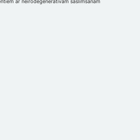
ientiem ar neirodeģeneratīvām saslimšanām