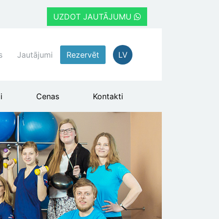
UZDOT JAUTĀJUMU
s
Jautājumi
Rezervēt
LV
i
Cenas
Kontakti