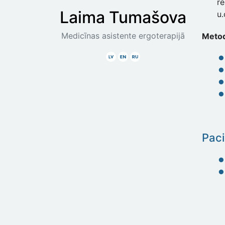
r
Laima
Tumašova
u.
Medicīnas asistente ergoterapijā
Meto
Latviski
Angliski
Krieviski
Paci