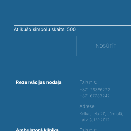
Atlikušo simbolu skaits:
500
NOSŪTĪT
Rezervācijas nodaļa
Tālrunis:
+371 26386222
+371 67733242
Adrese:
Kolkas iela 20, Jūrmalā,
Latvijā, LV-2012
Ambulatorā klīnika
Tālrunis: