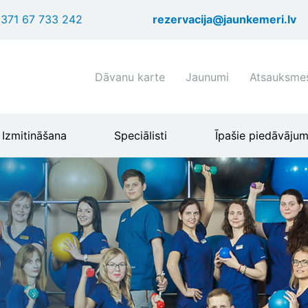
Pārlekt
371 67 733 242
rezervacija@jaunkemeri.lv
uz
galveno
saturu
Shortcuts
Dāvanu karte
Jaunumi
Atsauksme
header
menu
Izmitināšana
Speciālisti
Īpašie piedāvājum