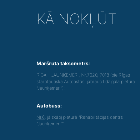
KĀ NOKĻŪT
Maršruta taksometrs:
RĪGA – JAUNĶEMERI, Nr.7020, 7018 (pie Rīgas
starptautiskā Autoostas, jābrauc līdz gala pietura
"Jaunķemeri");
Autobuss:
Nr.6
, jāizkāpj pieturā "Rehabilitācijas centrs
"Jaunķemeri"".