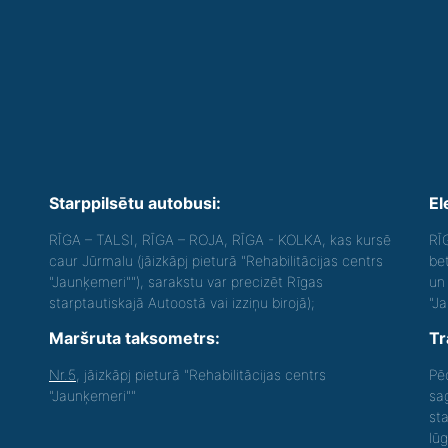
Starppilsētu autobusi:
El
RĪGA – TALSI, RĪGA – ROJA, RĪGA - KOLKA, kas kursē
RĪ
caur Jūrmalu (jāizkāpj pieturā "Rehabilitācijas centrs
be
"Jaunķemeri""), sarakstu var precizēt Rīgas
un 
starptautiskajā Autoostā vai izziņu birojā);
"J
Maršruta taksometrs:
Tr
Nr.5
, jāizkāpj pieturā "Rehabilitācijas centrs
Pē
"Jaunķemeri""
sa
st
lū