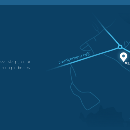
žā, starp jūru un
0 m no pludmales.