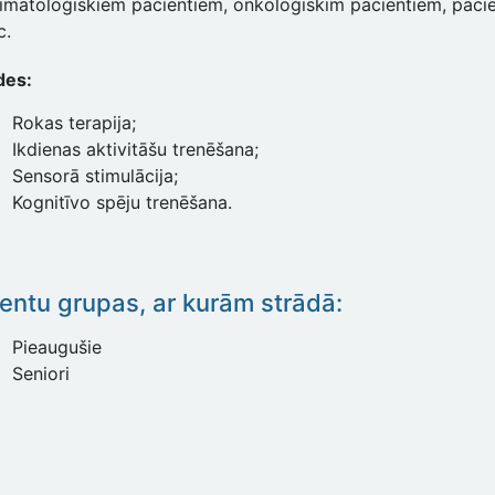
eimatoloģiskiem pacientiem, onkoloģiskim pacientiem, pac
c.
des:
Rokas terapija;
Ikdienas aktivitāšu trenēšana;
Sensorā stimulācija;
Kognitīvo spēju trenēšana.
entu grupas, ar kurām strādā:
Pieaugušie
Seniori