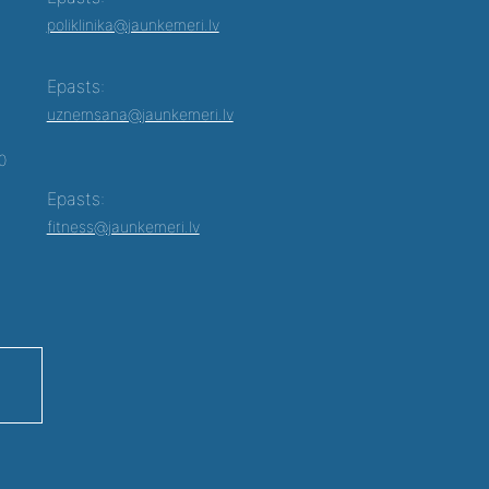
poliklinika@jaunkemeri.lv
Epasts:
uznemsana@jaunkemeri.lv
00
Epasts:
fitness@jaunkemeri.lv