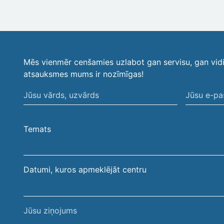
Mēs vienmēr cenšamies uzlabot gan servisu, gan vid
atsauksmes mums ir nozīmīgas!
Jūsu
Jūsu
vārds,
e-
uzvārds
pasta
Temats
adrese
Datumi, kuros apmeklējāt centru
Jūsu
ziņojums