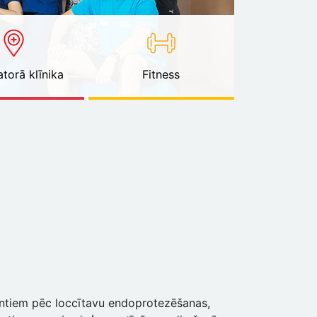
torā klīnika
Fitness
entiem pēc loccītavu endoprotezēšanas,