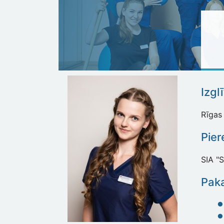
Izgl
Rīgas 
Pier
SIA "
Paka