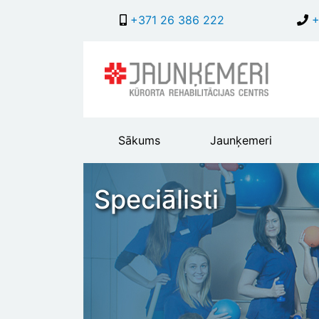
+371 26 386 222
+
Main
Sākums
Jaunķemeri
header
menu
Speciālisti