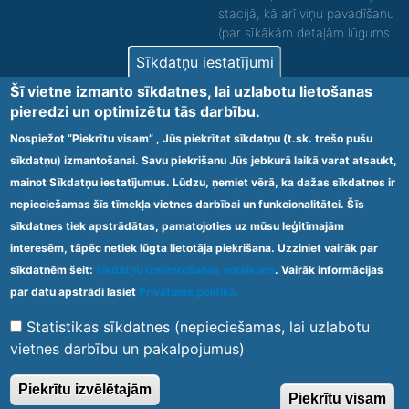
stacijā, kā arī viņu pavadīšanu
(par sīkākām detaļām lūgums
zvanīt).
Sīkdatņu iestatījumi
Nodrošinām vides piekļūstamību personām ar
Šī vietne izmanto sīkdatnes, lai uzlabotu lietošanas
funkcionāliem traucējumiem! SIA „Sanare-KRC
pieredzi un optimizētu tās darbību.
Jaunķemeri”, Kolkas ielā 20, Jūrmalā ir nodrošināta vides
piekļūstamība personām ar funkcionāliem traucējumiem,
Nospiežot “Piekrītu visam” , Jūs piekrītat sīkdatņu (t.sk. trešo pušu
tādejādi nodrošinot atbilstību Ministru kabineta
sīkdatņu) izmantošanai. Savu piekrišanu Jūs jebkurā laikā varat atsaukt,
2009.gada 20.janvāra noteikumos Nr.60 „Noteikumi par
mainot Sīkdatņu iestatījumus. Lūdzu, ņemiet vērā, ka dažas sīkdatnes ir
obligātajām prasībām ārstniecības iestādēm un to
struktūrvienībām” minētajām prasībām.
nepieciešamas šīs tīmekļa vietnes darbībai un funkcionalitātei. Šīs
sīkdatnes tiek apstrādātas, pamatojoties uz mūsu leģitīmajām
interesēm, tāpēc netiek lūgta lietotāja piekrišana. Uzziniet vairāk par
Ārstniecības iestādes kods 1300 – 64003
sīkdatnēm šeit:
sīkdatņu izmantošanas noteikumi
. Vairāk informācijas
Footer
par datu apstrādi lasiet
Privātuma politikā.
Vietnes karte
Noteikumi un privātuma politika
menu
Statistikas sīkdatnes (nepieciešamas, lai uzlabotu
vietnes darbību un pakalpojumus)
© 2020 Kūrorta Rehabilitācijas Centrs - Jaunķemeri. Visas tiesības
Piekrītu izvēlētajām
Piekrītu visam
aizsargātas.