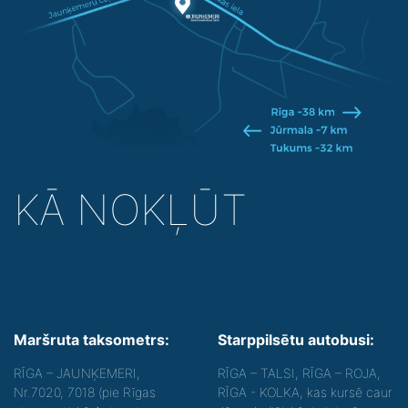
KĀ NOKĻŪT
Maršruta taksometrs:
Starppilsētu autobusi:
RĪGA – JAUNĶEMERI,
RĪGA – TALSI, RĪGA – ROJA,
Nr.7020, 7018 (pie Rīgas
RĪGA - KOLKA, kas kursē caur