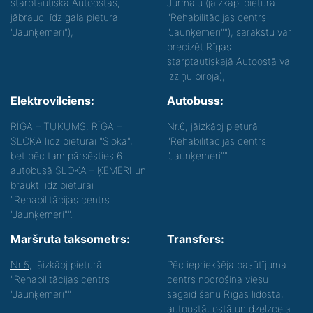
starptautiskā Autoostas,
Jūrmalu (jāizkāpj pieturā
jābrauc līdz gala pietura
"Rehabilitācijas centrs
"Jaunķemeri");
"Jaunķemeri""), sarakstu var
precizēt Rīgas
starptautiskajā Autoostā vai
izziņu birojā);
Elektrovilciens:
Autobuss:
RĪGA – TUKUMS, RĪGA –
Nr.6
, jāizkāpj pieturā
SLOKA līdz pieturai "Sloka",
"Rehabilitācijas centrs
bet pēc tam pārsēsties 6.
"Jaunķemeri"".
autobusā SLOKA – ĶEMERI un
braukt līdz pieturai
"Rehabilitācijas centrs
"Jaunķemeri"".
Maršruta taksometrs:
Transfers:
Nr.5
, jāizkāpj pieturā
Pēc iepriekšēja pasūtījuma
"Rehabilitācijas centrs
centrs nodrošina viesu
"Jaunķemeri""
sagaidīšanu Rīgas lidostā,
autoostā, ostā un dzelzceļa