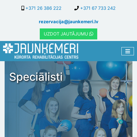
Pārlekt
+371 26 386 222
+371 67 733 242
uz
galveno
rezervacija@jaunkemeri.lv
saturu
UZDOT JAUTĀJUMU
Speciālisti