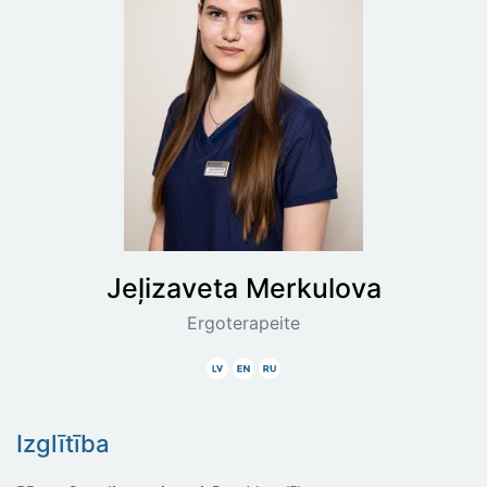
Jeļizaveta
Merkulova
Ergoterapeite
Latviski
Angliski
Krieviski
Izglītība