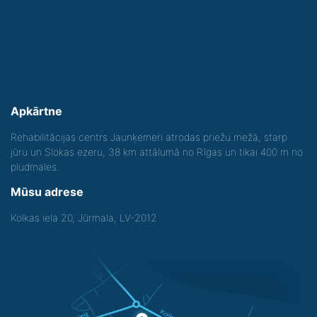
Apkārtne
Rehabilitācijas centrs Jaunķemeri atrodas priežu mežā, starp
jūru un Slokas ezeru, 38 km attālumā no Rīgas un tikai 400 m no
pludmales.
Mūsu adrese
Kolkas iela 20, Jūrmala, LV-2012