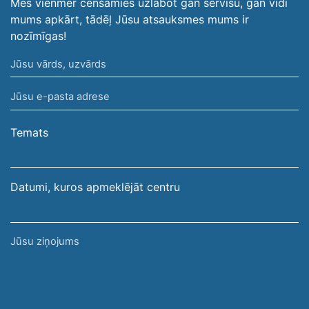
Mēs vienmēr cenšamies uzlabot gan servisu, gan vidi
mums apkārt, tādēļ Jūsu atsauksmes mums ir
nozīmīgas!
Jūsu
vārds,
Jūsu
uzvārds
e-
pasta
Temats
adrese
Datumi, kuros apmeklējāt centru
Jūsu
ziņojums