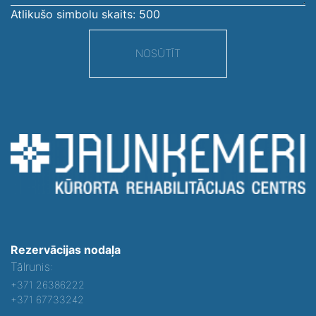
Atlikušo simbolu skaits:
500
NOSŪTĪT
Rezervācijas nodaļa
Tālrunis:
+371 26386222
+371 67733242