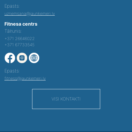
Epasts:
uznemsana@jaunkemeri.lv
Fitnesa centrs
Tālrunis:
+371 26646022
+371 67733545
Epasts:
fitness@jaunkemeri.lv
VISI KONTAKTI