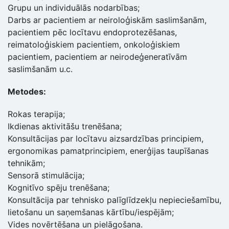
Grupu un individuālās nodarbības;
Darbs ar pacientiem ar neiroloģiskām saslimšanām,
pacientiem pēc locītavu endoprotezēšanas,
reimatoloģiskiem pacientiem, onkoloģiskiem
pacientiem, pacientiem ar neirodeģeneratīvām
saslimšanām u.c.
Metodes:
Rokas terapija;
Ikdienas aktivitāšu trenēšana;
Konsultācijas par locītavu aizsardzības principiem,
ergonomikas pamatprincipiem, enerģijas taupīšanas
tehnikām;
Sensorā stimulācija;
Kognitīvo spēju trenēšana;
Konsultācija par tehnisko palīglīdzekļu nepieciešamību,
lietošanu un saņemšanas kārtību/iespējām;
Vides novērtēšana un pielāgošana.