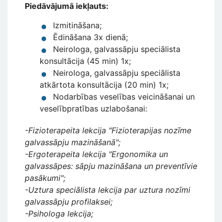
Piedāvājumā iekļauts:
Izmitināšana;
Ēdināšana 3x dienā;
Neirologa, galvassāpju speciālista
konsultācija (45 min) 1x;
Neirologa, galvassāpju speciālista
atkārtota konsultācija (20 min) 1x;
Nodarbības veselības veicināšanai un
veselībpratības uzlabošanai:
-Fizioterapeita lekcija "Fizioterapijas nozīme
galvassāpju mazināšanā";
-Ergoterapeita lekcija "Ergonomika un
galvassāpes: sāpju mazināšana un preventīvie
pasākumi";
-Uztura speciālista lekcija par uztura nozīmi
galvassāpju profilaksei;
-Psihologa lekcija;