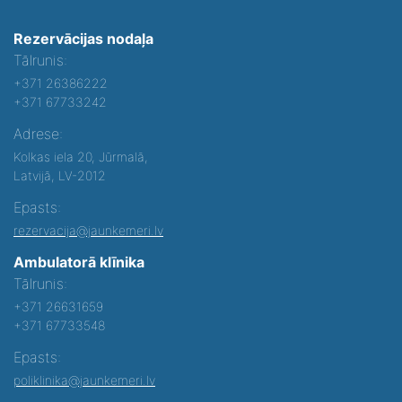
Rezervācijas nodaļa
Tālrunis:
+371 26386222
+371 67733242
Adrese:
Kolkas iela 20, Jūrmalā,
Latvijā, LV-2012
Epasts:
rezervacija@jaunkemeri.lv
Ambulatorā klīnika
Tālrunis:
+371 26631659
+371 67733548
Epasts:
poliklinika@jaunkemeri.lv