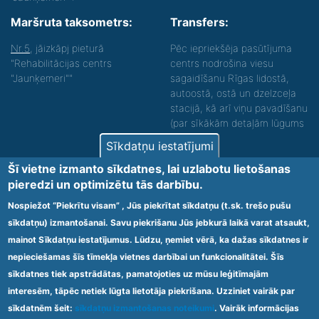
Maršruta taksometrs:
Transfers:
Nr.5
, jāizkāpj pieturā
Pēc iepriekšēja pasūtījuma
"Rehabilitācijas centrs
centrs nodrošina viesu
"Jaunķemeri""
sagaidīšanu Rīgas lidostā,
autoostā, ostā un dzelzceļa
stacijā, kā arī viņu pavadīšanu
(par sīkākām detaļām lūgums
zvanīt).
Sīkdatņu iestatījumi
Nodrošinām vides piekļūstamību personām ar
Šī vietne izmanto sīkdatnes, lai uzlabotu lietošanas
funkcionāliem traucējumiem! SIA „Sanare-KRC
pieredzi un optimizētu tās darbību.
Jaunķemeri”, Kolkas ielā 20, Jūrmalā ir nodrošināta vides
piekļūstamība personām ar funkcionāliem traucējumiem,
Nospiežot “Piekrītu visam” , Jūs piekrītat sīkdatņu (t.sk. trešo pušu
tādejādi nodrošinot atbilstību Ministru kabineta
sīkdatņu) izmantošanai. Savu piekrišanu Jūs jebkurā laikā varat atsaukt,
2009.gada 20.janvāra noteikumos Nr.60 „Noteikumi par
mainot Sīkdatņu iestatījumus. Lūdzu, ņemiet vērā, ka dažas sīkdatnes ir
obligātajām prasībām ārstniecības iestādēm un to
struktūrvienībām” minētajām prasībām.
nepieciešamas šīs tīmekļa vietnes darbībai un funkcionalitātei. Šīs
sīkdatnes tiek apstrādātas, pamatojoties uz mūsu leģitīmajām
interesēm, tāpēc netiek lūgta lietotāja piekrišana. Uzziniet vairāk par
Ārstniecības iestādes kods 1300 – 64003
sīkdatnēm šeit:
sīkdatņu izmantošanas noteikumi
. Vairāk informācijas