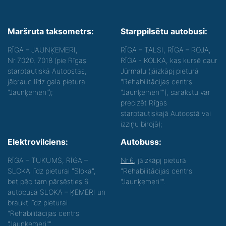
Maršruta taksometrs:
Starppilsētu autobusi:
RĪGA – JAUNĶEMERI,
RĪGA – TALSI, RĪGA – ROJA,
Nr.7020, 7018 (pie Rīgas
RĪGA - KOLKA, kas kursē caur
starptautiskā Autoostas,
Jūrmalu (jāizkāpj pieturā
jābrauc līdz gala pietura
"Rehabilitācijas centrs
"Jaunķemeri");
"Jaunķemeri""), sarakstu var
precizēt Rīgas
starptautiskajā Autoostā vai
izziņu birojā);
Elektrovilciens:
Autobuss:
RĪGA – TUKUMS, RĪGA –
Nr.6
, jāizkāpj pieturā
SLOKA līdz pieturai "Sloka",
"Rehabilitācijas centrs
bet pēc tam pārsēsties 6.
"Jaunķemeri"".
autobusā SLOKA – ĶEMERI un
braukt līdz pieturai
"Rehabilitācijas centrs
"Jaunķemeri"".