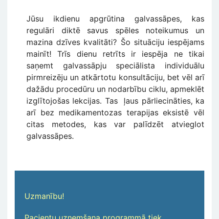
Jūsu ikdienu apgrūtina galvassāpes, kas
regulāri diktē savus spēles noteikumus un
mazina dzīves kvalitāti? Šo situāciju iespējams
mainīt! Trīs dienu retrīts ir iespēja ne tikai
saņemt galvassāpju speciālista individuālu
pirmreizēju un atkārtotu konsultāciju, bet vēl arī
dažādu procedūru un nodarbību ciklu, apmeklēt
izglītojošas lekcijas. Tas ļaus pārliecināties, ka
arī bez medikamentozas terapijas eksistē vēl
citas metodes, kas var palīdzēt atvieglot
galvassāpes.
Uzmanību!
P
acientu uzņemšana programmā tiek