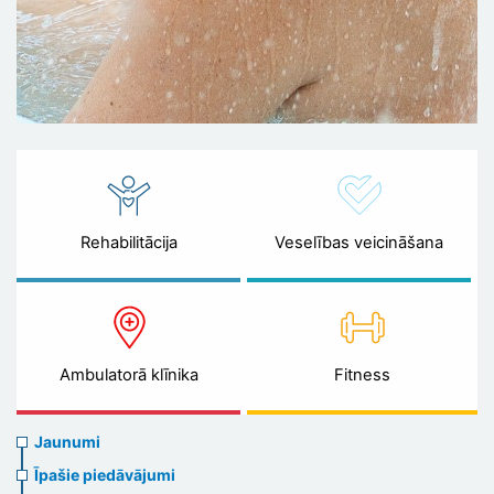
Rehabilitācija
Veselības veicināšana
Ambulatorā klīnika
Fitness
News
Jaunumi
menu
Īpašie piedāvājumi