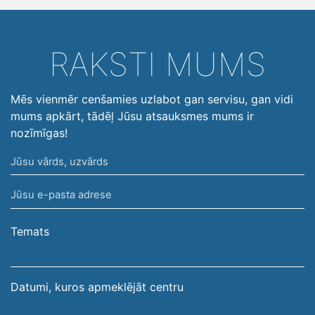
RAKSTI MUMS
Mēs vienmēr cenšamies uzlabot gan servisu, gan vidi
mums apkārt, tādēļ Jūsu atsauksmes mums ir
nozīmīgas!
Jūsu
vārds,
Jūsu
uzvārds
e-
pasta
Temats
adrese
Datumi, kuros apmeklējāt centru