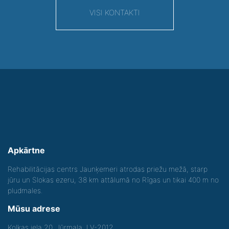
VISI KONTAKTI
Apkārtne
Rehabilitācijas centrs Jaunķemeri atrodas priežu mežā, starp
jūru un Slokas ezeru, 38 km attālumā no Rīgas un tikai 400 m no
pludmales.
Mūsu adrese
Kolkas iela 20, Jūrmala, LV-2012