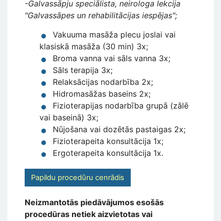
-Galvassāpju speciālista, neirologa lekcija
"Galvassāpes un rehabilitācijas iespējas";
Vakuuma masāža plecu joslai vai
klasiskā masāža (30 min) 3x;
Broma vanna vai sāls vanna 3x;
Sāls terapija 3x;
Relaksācijas nodarbība 2x;
Hidromasāžas baseins 2x;
Fizioterapijas nodarbība grupā (zālē
vai baseinā) 3x;
Nūjošana vai dozētās pastaigas 2x;
Fizioterapeita konsultācija 1x;
Ergoterapeita konsultācija 1x.
Papildu procedūru cenrādis
Neizmantotās piedāvājumos esošās
procedūras netiek aizvietotas vai