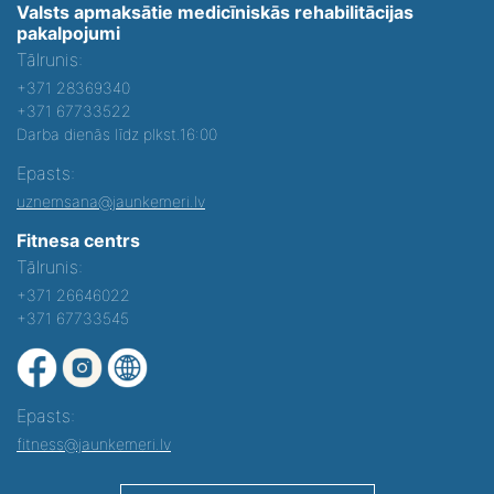
Valsts apmaksātie medicīniskās rehabilitācijas
pakalpojumi
Tālrunis:
+371 28369340
+371 67733522
Darba dienās līdz plkst.16:00
Epasts:
uznemsana@jaunkemeri.lv
Fitnesa centrs
Tālrunis:
+371 26646022
+371 67733545
Epasts:
fitness@jaunkemeri.lv