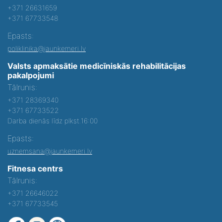
+371 26631659
+371 67733548
Epasts:
poliklinika@jaunkemeri.lv
Valsts apmaksātie medicīniskās rehabilitācijas
pakalpojumi
Tālrunis:
+371 28369340
+371 67733522
Darba dienās līdz plkst.16:00
Epasts:
uznemsana@jaunkemeri.lv
Fitnesa centrs
Tālrunis:
+371 26646022
+371 67733545