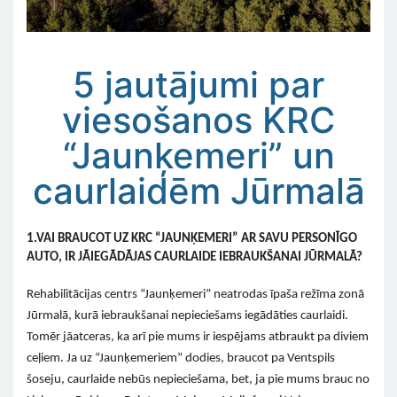
5 jautājumi par
viesošanos KRC
“Jaunķemeri” un
caurlaidēm Jūrmalā
1.VAI BRAUCOT UZ KRC “JAUNĶEMERI” AR SAVU PERSONĪGO
AUTO, IR JĀIEGĀDĀJAS CAURLAIDE IEBRAUKŠANAI JŪRMALĀ?
Rehabilitācijas centrs “Jaunķemeri” neatrodas īpaša režīma zonā
Jūrmalā, kurā iebraukšanai nepieciešams iegādāties caurlaidi.
Tomēr jāatceras, ka arī pie mums ir iespējams atbraukt pa diviem
ceļiem. Ja uz “Jaunķemeriem” dodies, braucot pa Ventspils
šoseju, caurlaide nebūs nepieciešama, bet, ja pie mums brauc no