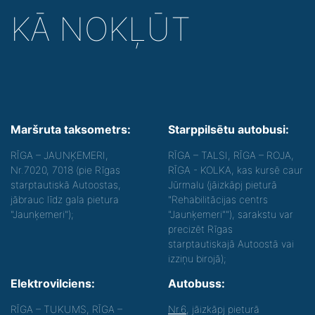
KĀ NOKĻŪT
Maršruta taksometrs:
Starppilsētu autobusi:
RĪGA – JAUNĶEMERI,
RĪGA – TALSI, RĪGA – ROJA,
Nr.7020, 7018 (pie Rīgas
RĪGA - KOLKA, kas kursē caur
starptautiskā Autoostas,
Jūrmalu (jāizkāpj pieturā
jābrauc līdz gala pietura
"Rehabilitācijas centrs
"Jaunķemeri");
"Jaunķemeri""), sarakstu var
precizēt Rīgas
starptautiskajā Autoostā vai
izziņu birojā);
Elektrovilciens:
Autobuss:
RĪGA – TUKUMS, RĪGA –
Nr.6
, jāizkāpj pieturā