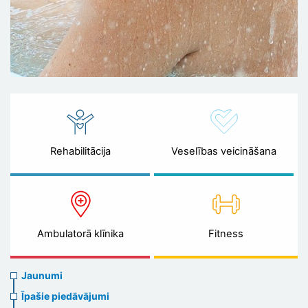
Rehabilitācija
Veselības veicināšana
Ambulatorā klīnika
Fitness
News
Jaunumi
menu
Īpašie piedāvājumi