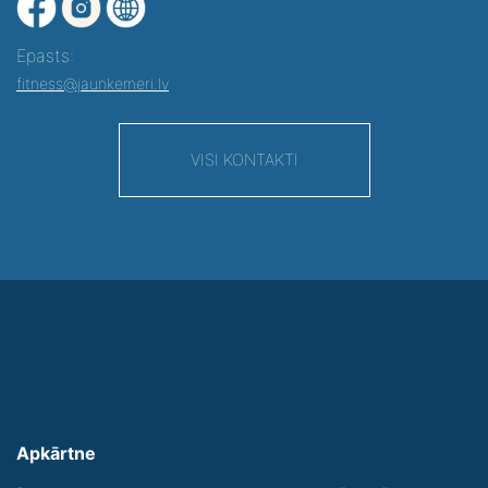
Epasts:
fitness@jaunkemeri.lv
VISI KONTAKTI
Apkārtne