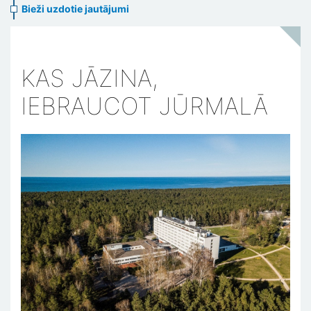
Bieži uzdotie jautājumi
KAS JĀZINA,
IEBRAUCOT JŪRMALĀ