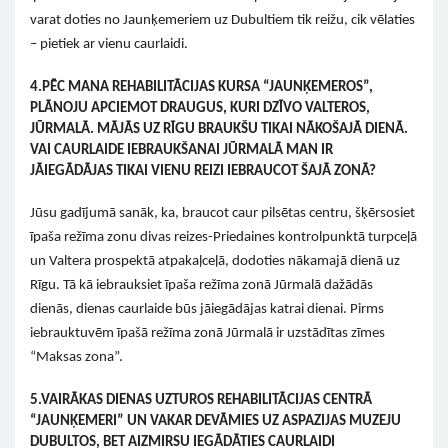
varat doties no Jaunķemeriem uz Dubultiem tik reižu, cik vēlaties
– pietiek ar vienu caurlaidi.
4.PĒC MANA REHABILITĀCIJAS KURSA “JAUNĶEMEROS”,
PLĀNOJU APCIEMOT DRAUGUS, KURI DZĪVO VALTEROS,
JŪRMALĀ. MĀJĀS UZ RĪGU BRAUKŠU TIKAI NĀKOŠAJĀ DIENĀ.
VAI CAURLAIDE IEBRAUKŠANAI JŪRMALĀ MAN IR
JĀIEGĀDĀJAS TIKAI VIENU REIZI IEBRAUCOT ŠAJĀ ZONĀ?
Jūsu gadījumā sanāk, ka, braucot caur pilsētas centru, šķērsosiet
īpaša režīma zonu divas reizes-Priedaines kontrolpunktā turpceļā
un Valtera prospektā atpakaļceļā, dodoties nākamajā dienā uz
Rīgu. Tā kā iebrauksiet īpaša režīma zonā Jūrmalā dažādās
dienās, dienas caurlaide būs jāiegādājas katrai dienai. Pirms
iebrauktuvēm īpašā režīma zonā Jūrmalā ir uzstādītas zīmes
“Maksas zona”.
5.VAIRĀKAS DIENAS UZTUROS REHABILITĀCIJAS CENTRĀ
“JAUNĶEMERI” UN VAKAR DEVĀMIES UZ ASPAZIJAS MUZEJU
DUBULTOS, BET AIZMIRSU IEGĀDĀTIES CAURLAIDI