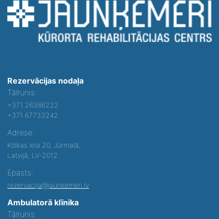
Rezervācijas nodaļa
Tālrunis:
+371 26386222
+371 67733242
Adrese:
Kolkas iela 20, Jūrmalā,
Latvijā, LV-2012
Epasts:
rezervacija@jaunkemeri.lv
Ambulatorā klīnika
Tālrunis: