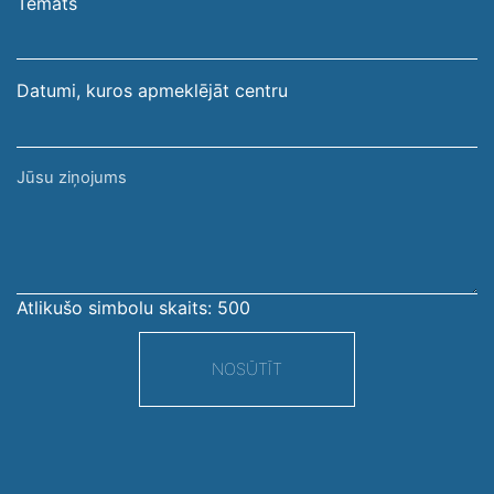
Temats
adrese
Datumi, kuros apmeklējāt centru
Jūsu
ziņojums
Atlikušo simbolu skaits:
500
NOSŪTĪT