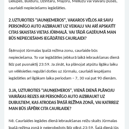
Lielupes, Bulduru, Dzintaru, Majoru, Mellužu vai Vaivaru puses,
caurlaidi nepieciešams iegādāties.
2.
UZTUROTIES “JAUNĶEMEROS”, VAKAROS VĒLOS AR SAVU
PERSONĪGO AUTO AIZBRAUKT UZ VEIKALU VAI ARĪ APSKATĪT
CITAS SKAISTAS VIETAS JŪRMALĀ. VAI TĀDĀ GADĪJUMĀ MAN
BŪS NEPIECIEŠAMS IEGĀDĀTIES CAURLAIDI?
Šķērsojot Jūrmalas īpašā režīma zonu, caurlaide būs
nepieciešama. To var iegādāties jebkurā laikā iebraukšanas dienā
līdz pat pusnaktij 23:59. Ja zināt, ka plānojat atpūtu ilgāku laiku
un vēlēsieties regulāri doties uz Jūrmalu, caurlaidi iespējams
iegādāties arī ilgākam laika periodam – 7, 30 vai pat 90 dienām.
3.
JA, UZTUROTIES “JAUNĶEMEROS”, VIENĀ DIENĀ PLĀNOJU
VAIRĀKAS REIZES AR PERSONĪGO AUTO AIZBRAUKT UZ
DUBULTIEM, KAS ATRODAS ĪPAŠĀ REŽĪMA ZONĀ, VAI KATRREIZ
MAN BŪS JĀPĒRK CITA CAURLAIDE?
Nē. Caurlaides iegādes dienā iebraukšanas reižu skaits Jūrmalas
īpašā režīma zonā ir neierobežots līdz plkst.23:59. Šajā dienā jūs