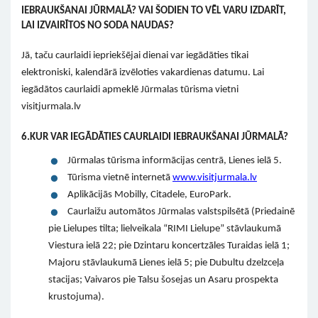
IEBRAUKŠANAI JŪRMALĀ? VAI ŠODIEN TO VĒL VARU IZDARĪT,
LAI IZVAIRĪTOS NO SODA NAUDAS?
Jā, taču caurlaidi iepriekšējai dienai var iegādāties tikai
elektroniski, kalendārā izvēloties vakardienas datumu. Lai
iegādātos caurlaidi apmeklē Jūrmalas tūrisma vietni
visitjurmala.lv
6.
KUR VAR IEGĀDĀTIES CAURLAIDI IEBRAUKŠANAI JŪRMALĀ?
Jūrmalas tūrisma informācijas centrā, Lienes ielā 5.
Tūrisma vietnē internetā
www.visitjurmala.lv
Aplikācijās Mobilly, Citadele, EuroPark.
Caurlaižu automātos Jūrmalas valstspilsētā (Priedainē
pie Lielupes tilta; lielveikala “RIMI Lielupe” stāvlaukumā
Viestura ielā 22; pie Dzintaru koncertzāles Turaidas ielā 1;
Majoru stāvlaukumā Lienes ielā 5; pie Dubultu dzelzceļa
stacijas; Vaivaros pie Talsu šosejas un Asaru prospekta
krustojuma).