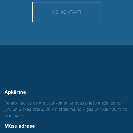
VISI KONTAKTI
Apkārtne
Rehabilitācijas centrs Jaunķemeri atrodas priežu mežā, starp
jūru un Slokas ezeru, 38 km attālumā no Rīgas un tikai 400 m no
pludmales.
Mūsu adrese