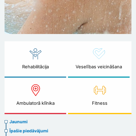
Rehabilitācija
Veselības veicināšana
Ambulatorā klīnika
Fitness
News
Jaunumi
menu
Īpašie piedāvājumi