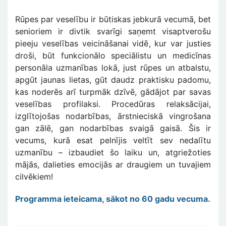
Rūpes par veselību ir būtiskas jebkurā vecumā, bet
senioriem ir divtik svarīgi saņemt visaptverošu
pieeju veselības veicināšanai vidē, kur var justies
droši, būt funkcionālo speciālistu un medicīnas
personāla uzmanības lokā, just rūpes un atbalstu,
apgūt jaunas lietas, gūt daudz praktisku padomu,
kas noderēs arī turpmāk dzīvē, gādājot par savas
veselības profilaksi. Procedūras relaksācijai,
izglītojošas nodarbības, ārstnieciskā vingrošana
gan zālē, gan nodarbības svaigā gaisā. Šis ir
vecums, kurā esat pelnījis veltīt sev nedalītu
uzmanību – izbaudiet šo laiku un, atgriežoties
mājās, dalieties emocijās ar draugiem un tuvajiem
cilvēkiem!
Programma ieteicama, sākot no 60 gadu vecuma.