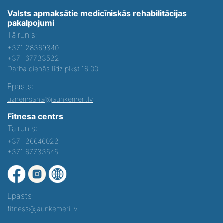
Valsts apmaksātie medicīniskās rehabilitācijas
pakalpojumi
Tālrunis:
+371 28369340
+371 67733522
Darba dienās līdz plkst.16:00
Epasts:
uznemsana@jaunkemeri.lv
Fitnesa centrs
Tālrunis:
+371 26646022
+371 67733545
Epasts:
fitness@jaunkemeri.lv