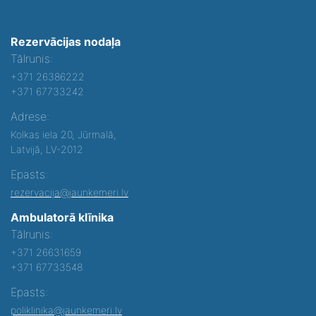
Rezervācijas nodaļa
Tālrunis:
+371 26386222
+371 67733242
Adrese:
Kolkas iela 20, Jūrmalā,
Latvijā, LV-2012
Epasts:
rezervacija@jaunkemeri.lv
Ambulatorā klīnika
Tālrunis:
+371 26631659
+371 67733548
Epasts:
poliklinika@jaunkemeri.lv