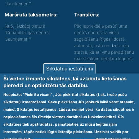
"Jaunķemeri"".
Maršruta taksometrs:
Transfers:
Nr.5
, jāizkāpj pieturā
Pēc iepriekšēja pasūtījuma
"Rehabilitācijas centrs
centrs nodrošina viesu
"Jaunķemeri""
sagaidīšanu Rīgas lidostā,
autoostā, ostā un dzelzceļa
stacijā, kā arī viņu pavadīšanu
(par sīkākām detaļām lūgums
zvanīt).
Sīkdatņu iestatījumi
Nodrošinām vides piekļūstamību personām ar
Šī vietne izmanto sīkdatnes, lai uzlabotu lietošanas
funkcionāliem traucējumiem! SIA „Sanare-KRC
pieredzi un optimizētu tās darbību.
Jaunķemeri”, Kolkas ielā 20, Jūrmalā ir nodrošināta vides
piekļūstamība personām ar funkcionāliem traucējumiem,
Nospiežot “Piekrītu visam” , Jūs piekrītat sīkdatņu (t.sk. trešo pušu
tādejādi nodrošinot atbilstību Ministru kabineta
sīkdatņu) izmantošanai. Savu piekrišanu Jūs jebkurā laikā varat atsaukt,
2009.gada 20.janvāra noteikumos Nr.60 „Noteikumi par
mainot Sīkdatņu iestatījumus. Lūdzu, ņemiet vērā, ka dažas sīkdatnes ir
obligātajām prasībām ārstniecības iestādēm un to
struktūrvienībām” minētajām prasībām.
nepieciešamas šīs tīmekļa vietnes darbībai un funkcionalitātei. Šīs
sīkdatnes tiek apstrādātas, pamatojoties uz mūsu leģitīmajām
interesēm, tāpēc netiek lūgta lietotāja piekrišana. Uzziniet vairāk par
Ārstniecības iestādes kods 1300 – 64003