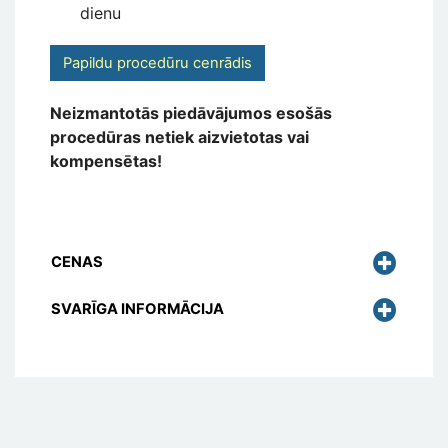
dienu
Papildu procedūru cenrādis
Neizmantotās piedāvājumos esošās
procedūras netiek aizvietotas vai
kompensētas!
CENAS
SVARĪGA INFORMĀCIJA