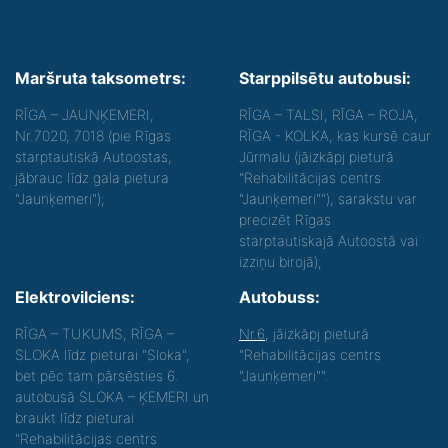
Maršruta taksometrs:
Starppilsētu autobusi:
RĪGA – JAUNĶEMERI,
RĪGA – TALSI, RĪGA – ROJA,
Nr.7020, 7018 (pie Rīgas
RĪGA - KOLKA, kas kursē caur
starptautiskā Autoostas,
Jūrmalu (jāizkāpj pieturā
jābrauc līdz gala pietura
"Rehabilitācijas centrs
"Jaunķemeri");
"Jaunķemeri""), sarakstu var
precizēt Rīgas
starptautiskajā Autoostā vai
izziņu birojā);
Elektrovilciens:
Autobuss:
RĪGA – TUKUMS, RĪGA –
Nr.6
, jāizkāpj pieturā
SLOKA līdz pieturai "Sloka",
"Rehabilitācijas centrs
bet pēc tam pārsēsties 6.
"Jaunķemeri"".
autobusā SLOKA – ĶEMERI un
braukt līdz pieturai
"Rehabilitācijas centrs