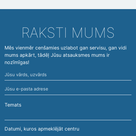
RAKSTI MUMS
Mēs vienmēr cenšamies uzlabot gan servisu, gan vidi
mums apkārt, tādēļ Jūsu atsauksmes mums ir
nozīmīgas!
Jūsu
vārds,
Jūsu
uzvārds
e-
pasta
Temats
adrese
Datumi, kuros apmeklējāt centru