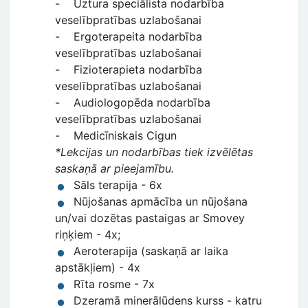
- Uztura speciālista nodarbība
veselībpratības uzlabošanai
- Ergoterapeita nodarbība
veselībpratības uzlabošanai
- Fizioterapieta nodarbība
veselībpratības uzlabošanai
- Audiologopēda nodarbība
veselībpratības uzlabošanai
- Medicīniskais Cigun
*Lekcijas un nodarbības tiek izvēlētas
saskaņā ar pieejamību.
Sāls terapija - 6x
Nūjošanas apmācība un nūjošana
un/vai dozētas pastaigas ar Smovey
riņķiem - 4x;
Aeroterapija (saskaņā ar laika
apstākļiem) - 4x
Rīta rosme - 7x
Dzeramā minerālūdens kurss - katru