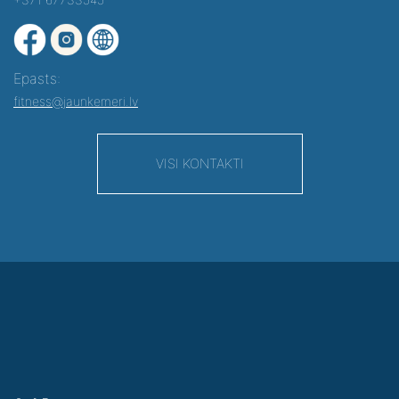
Epasts:
fitness@jaunkemeri.lv
VISI KONTAKTI