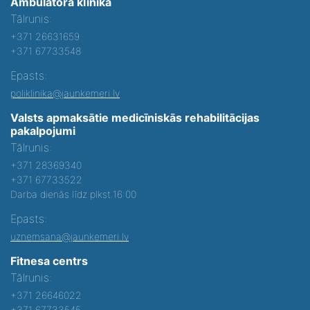
Ambulatorā klīnika
Tālrunis:
+371 26631659
+371 67733548
Epasts:
poliklinika@jaunkemeri.lv
Valsts apmaksātie medicīniskās rehabilitācijas
pakalpojumi
Tālrunis:
+371 28369340
+371 67733522
Darba dienās līdz plkst.16:00
Epasts:
uznemsana@jaunkemeri.lv
Fitnesa centrs
Tālrunis:
+371 26646022
+371 67733545