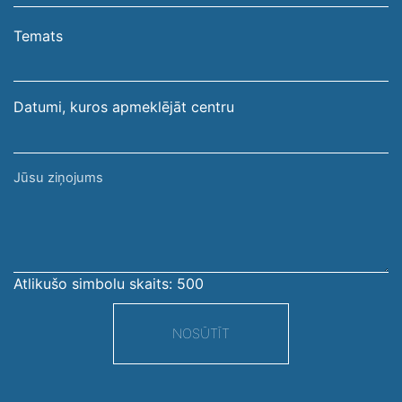
e-
pasta
Temats
adrese
Datumi, kuros apmeklējāt centru
Jūsu
ziņojums
Atlikušo simbolu skaits:
500
NOSŪTĪT