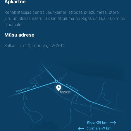
Apkārtne
Rehabilitācijas centrs Jaunķemeri atrodas priežu mežā, starp
jūru un Slokas ezeru, 38 km attālumā no Rīgas un tikai 400 m no
pludmales.
Mūsu adrese
Kolkas iela 20, Jūrmala, LV-2012