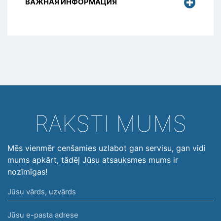
ВАЖНАЯ ИНФОРМАЦИЯ
RAKSTI MUMS
Mēs vienmēr cenšamies uzlabot gan servisu, gan vidi
mums apkārt, tādēļ Jūsu atsauksmes mums ir
nozīmīgas!
Jūsu
vārds,
Jūsu
uzvārds