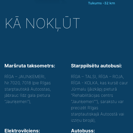
KĀ NOKĻŪT
Maršruta taksometrs:
Starppilsētu autobusi:
RĪGA – JAUNĶEMERI,
RĪGA – TALSI, RĪGA – ROJA,
Nr.7020, 7018 (pie Rīgas
RĪGA - KOLKA, kas kursē caur
starptautiskā Autoostas,
Jūrmalu (jāizkāpj pieturā
jābrauc līdz gala pietura
"Rehabilitācijas centrs
"Jaunķemeri");
"Jaunķemeri""), sarakstu var
precizēt Rīgas
starptautiskajā Autoostā vai
izziņu birojā);
Elektrovilciens:
Autobuss: