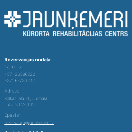
Rezervācijas nodaļa
Tālrunis:
+371 26386222
+371 67733242
Adrese:
Kolkas iela 20, Jūrmalā,
Latvijā, LV-2012
Epasts:
rezervacija@jaunkemeri.lv