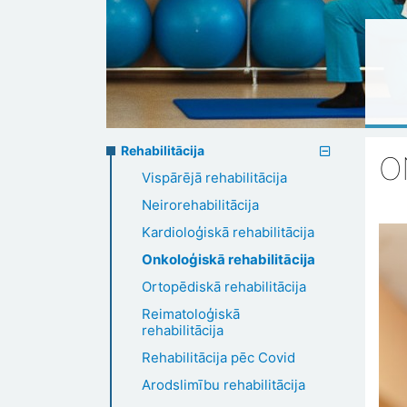
Rehabilitation
Rehabilitācija
O
Vispārējā rehabilitācija
menu
Neirorehabilitācija
Kardioloģiskā rehabilitācija
Onkoloģiskā rehabilitācija
Ortopēdiskā rehabilitācija
Reimatoloģiskā
rehabilitācija
Rehabilitācija pēc Covid
Arodslimību rehabilitācija