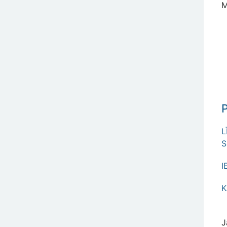
M
P
L
S
I
K
J