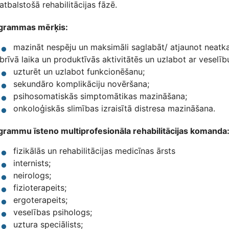
atbalstošā rehabilitācijas fāzē.
grammas mērķis:
mazināt nespēju un maksimāli saglabāt/ atjaunot neatka
brīvā laika un produktīvās aktivitātēs un uzlabot ar veselību
uzturēt un uzlabot funkcionēšanu;
sekundāro komplikāciju novēršana;
psihosomatiskās simptomātikas mazināšana;
onkoloģiskās slimības izraisītā distresa mazināšana.
grammu īsteno multiprofesionāla rehabilitācijas komanda
fizikālās un rehabilitācijas medicīnas ārsts
internists;
neirologs;
fizioterapeits;
ergoterapeits;
veselības psihologs;
uztura speciālists;