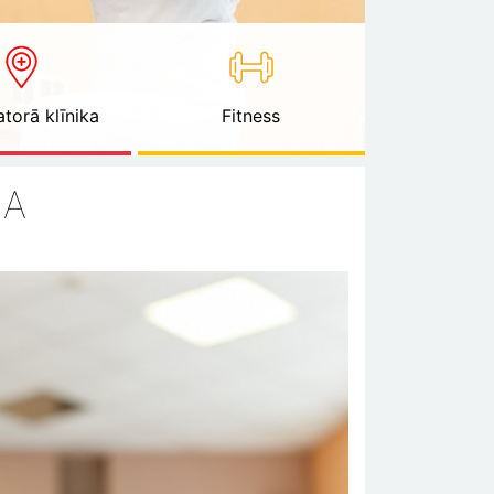
torā klīnika
Fitness
JA