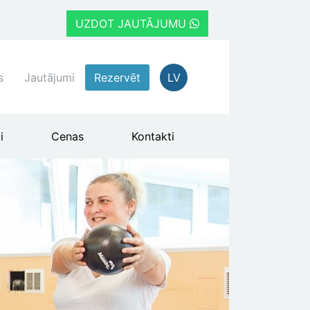
UZDOT JAUTĀJUMU
s
Jautājumi
Rezervēt
LV
i
Cenas
Kontakti