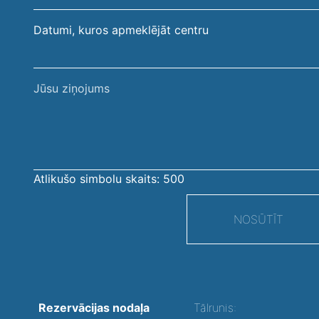
Datumi, kuros apmeklējāt centru
Jūsu
ziņojums
Atlikušo simbolu skaits:
500
NOSŪTĪT
Rezervācijas nodaļa
Tālrunis: