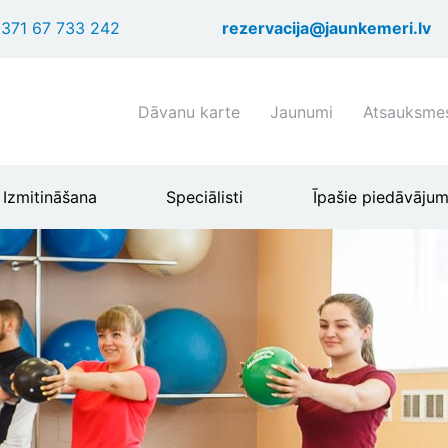
Pārlekt
371 67 733 242
rezervacija@jaunkemeri.lv
uz
galveno
saturu
Shortcuts
Dāvanu karte
Jaunumi
Atsauksme
header
menu
Izmitināšana
Speciālisti
Īpašie piedāvājum