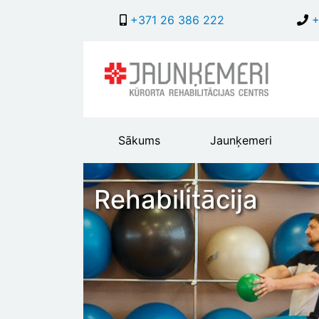
+371 26 386 222
+
Main
Sākums
Jaunķemeri
header
menu
Rehabilitācija