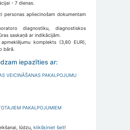
cijai - 7 dienas.
īdzi personas apliecinošam dokumentam
atoro diagnostiku, diagnostiskos
ūras saskaņā ar indikācijām.
as apmeklējumu komplekts (3,80 EUR),
o bārā.
ūdzam iepazīties ar:
ĪBAS VEICINĀŠANAS PAKALPOJUMU
NTOTAJIEM PAKALPOJUMIEM
eikšanai, lūdzu,
klikšķiniet
šeit
!