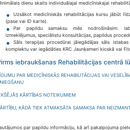
inimālais dienu skaits individuālajai medicīniskajai rehabilitā
Uzsākot medicīniskās rehabilitācijas kursu jābūt l
(pase vai ID karte).
Par papildu samaksu mēs nodrošināsim: labor
izmeklējumus, speciālistu konsultācijas, papildus proced
Sāls terapijas procedūrai jāiegādājas sāls istab
komplektu var iegādāties KRC Jaunķemeri kioskā vai Fit
irms iebraukšanas Rehabilitācijas centrā l
ĪGUMU PAR MEDICĪNISKĀS REHABILITĀCIJAS VAI VESEL
NIEGŠANU
EKŠĒJĀS KĀRTĪBAS NOTEIKUMIEM
ĀRTĪBU, KĀDĀ TIEK ATMAKSĀTA SAMAKSA PAR NEIZMA
autājumos par papildu informāciju, kā arī pakalpojuma piet