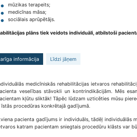
mūzikas terapeits;
medicīnas māsa;
sociālais aprūpētājs.
bilitācijas plāns tiek veidots individuāli, atbilstoši pacie
arīga informācija
Līdzi jāņem
ndividuālās medicīniskās rehabilitācijas ietvaros rehabilitāc
acienta veselības stāvokli un kontrindikācijām. Mēs esam
acientam kļūtu sliktāk! Tāpēc lūdzam uzticēties mūsu piere
r īstās procedūras konkrētajā gadījumā.
kviena pacienta gadījums ir individuāls, tādēļ individuālās
etvaros katram pacientam sniegtais procedūru klāsts var bū