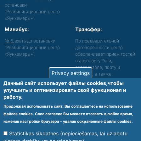
остановки
"Реабилитационный центр
«Яункемеры»".
Минибус:
Трансфер:
Nr.5
,ехать до остановки
По предварительной
"Реабилитационный центр
договоренности центр
«Яункемеры»".
обеспечивает прием гостей
в аэропорту Риги,
автовокзале, порту и
Privacy settings
вокзале, а также
сопровождение. Просьба
Данный сайт использует файлы cookies,чтобы
звонить, чтобы уточнить
улучшить и оптимизировать cвой функционал и
детали.
работу.
Обеспечиваем доступность среды для лиц с
Продолжая использовать сайт, Вы соглашаетесь на использование
функциональными нарушениями.
файлов cookies. Свое согласие Вы можете отозвать в любое время,
Footer
изменив настройки браузера - удалив сохраненные файлы cookies.
Vietnes karte
Noteikumi un privātuma politika
menu
Statistikas sīkdatnes (nepieciešamas, lai uzlabotu