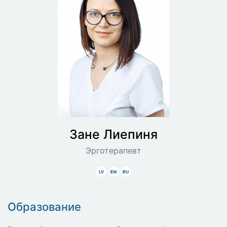
Зане
Лиепиня
Эрготерапевт
Latviski
Angliski
Krieviski
Образование