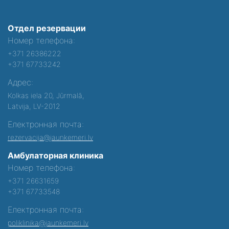
Отдел резервации
Номер телефона:
+371 26386222
+371 67733242
Адрес:
Kolkas iela 20, Jūrmalā,
Latvija, LV-2012
Електронная почта:
rezervacija@jaunkemeri.lv
Амбулаторная клиника
Номер телефона:
+371 26631659
+371 67733548
Електронная почта:
poliklinika@jaunkemeri.lv