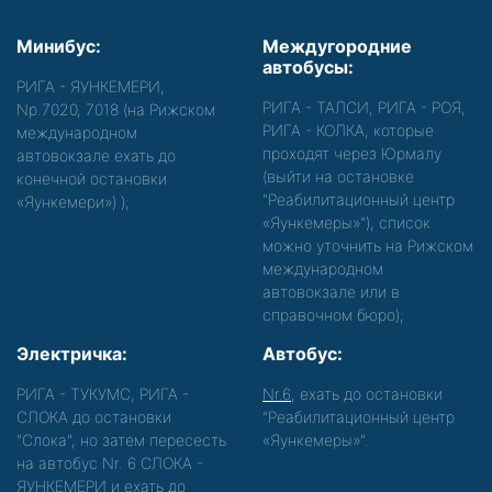
Минибус:
Междугородние
автобусы:
РИГА - ЯУНКЕМЕРИ,
РИГА - ТАЛСИ, РИГА - РОЯ,
Nр.7020, 7018 (на Рижском
РИГА - КОЛКА, которые
международном
проходят через Юрмалу
автовокзале ехать до
(выйти на остановке
конечной остановки
"Реабилитационный центр
«Яункемери»)
);
«Яункемеры»"), список
можно уточнить на Рижском
международном
автовокзале или в
справочном бюро);
Электричка:
Автобус:
РИГА - ТУКУМС, РИГА -
Nr.6
, ехать до остановки
СЛОКА до остановки
"Реабилитационный центр
"Слока", но затем пересесть
«Яункемеры»".
на автобус Nr. 6 СЛОКА -
ЯУНКЕМЕРИ и ехать до