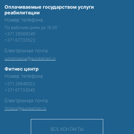
Оплачиваемые государством услуги
реабилитации
Номер телефона:
По рабочим дням до 16:00
+371 28369340
+371 67733522
Електронная почта:
uznemsana@jaunkemeri.lv
Фитнес центр
Номер телефона:
+371 26646022
+371 67733545
Електронная почта:
fitness@jaunkemeri.lv
ВСЕ КОНТАКТЫ