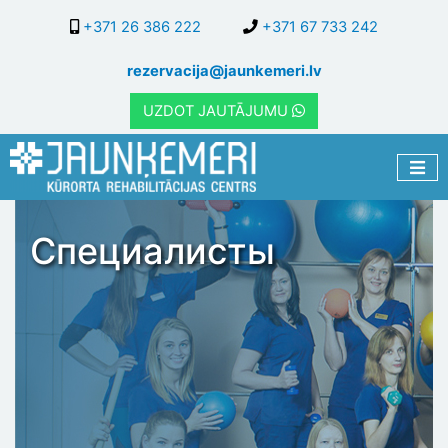
Перейти
+371 26 386 222
+371 67 733 242
к
основному
rezervacija@jaunkemeri.lv
содержанию
UZDOT JAUTĀJUMU
Специалисты