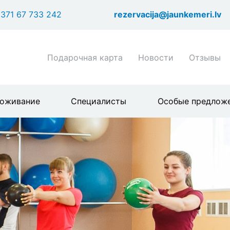
Перейти
371 67 733 242
rezervacija@jaunkemeri.lv
к
основному
содержанию
Shortcuts
Подарочная карта
Новости
Отзывы
header
menu
оживание
Специалисты
Особые предлож