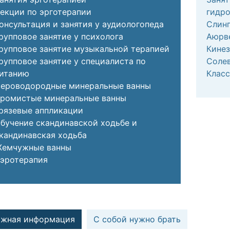
екции по эрготерапии
гидр
онсультация и занятия у аудиологопеда
Слинг
рупповое занятие у психолога
Аюрв
рупповое занятие музыкальной терапией
Кинез
рупповое занятие у специалиста по
Солев
итанию
Клас
ероводородные минеральные ванны
ромистые минеральные ванны
рязевые аппликации
бучение скандинавской ходьбе и
кандинавская ходьба
емчужные ванны
эротерапия
ажная информация
С собой нужно брать