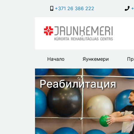
+371 26 386 222
+
Main
Начало
Яункемери
Пр
header
menu
Реабилитация