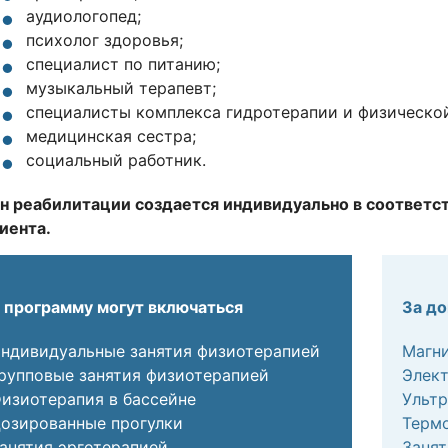
аудиологопед;
психолог здоровья;
специалист по питанию;
музыкальный терапевт;
специалисты комплекса гидротерапии и физической
медицинская сестра;
социальный работник.
н реабилитации создается индивидуально в соответс
иента.
 программу могут включаться
За д
ндивидуальные занятия физиотерапией
Магн
рупповые занятия физиотерапией
Элек
изиотерапия в бассейне
Ультр
озированные прогулки
Терм
анятия эрготерапией
Занят