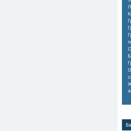
Л
К
Г
Г
Г
п
С
Б
Г
О
с
Ж
А
В