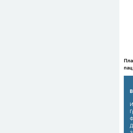
Пла
пац
В
И
Г
Ф
Д
З