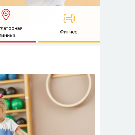
латорная
Фитнес
линика