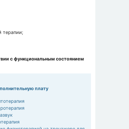
 терапии;
твии с функциональным состоянием
ополнительную плату
итотерапия
тротерапия
азвук
отерапия
ие физиотерапией на тренажере для