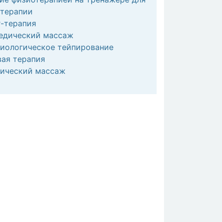
отерапии
-терапия
едический массаж
иологическое тейпирование
ая терапия
сический массаж