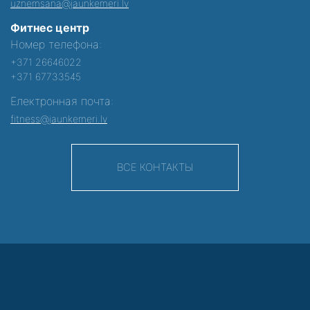
uznemsana@jaunkemeri.lv
Фитнес центр
Номер телефона:
+371 26646022
+371 67733545
Електронная почта:
fitness@jaunkemeri.lv
ВСЕ КОНТАКТЫ