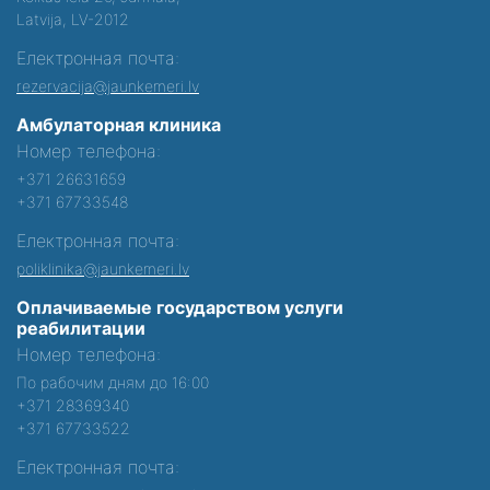
Latvija, LV-2012
Електронная почта:
rezervacija@jaunkemeri.lv
Амбулаторная клиника
Номер телефона:
+371 26631659
+371 67733548
Електронная почта:
poliklinika@jaunkemeri.lv
Оплачиваемые государством услуги
реабилитации
Номер телефона:
По рабочим дням до 16:00
+371 28369340
+371 67733522
Електронная почта: