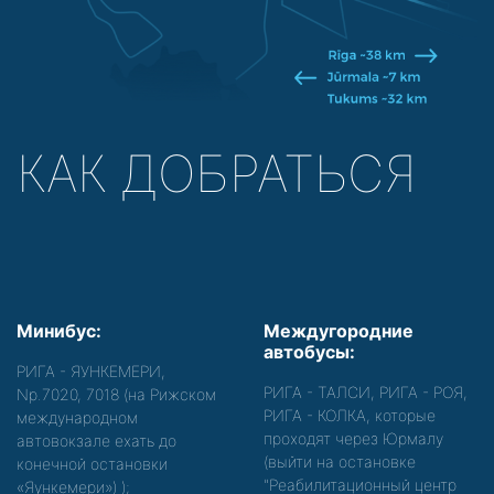
КАК ДОБРАТЬСЯ
Минибус:
Междугородние
автобусы:
РИГА - ЯУНКЕМЕРИ,
РИГА - ТАЛСИ, РИГА - РОЯ,
Nр.7020, 7018 (на Рижском
РИГА - КОЛКА, которые
международном
проходят через Юрмалу
автовокзале ехать до
(выйти на остановке
конечной остановки
"Реабилитационный центр
«Яункемери»)
);