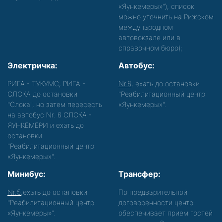
«Яункемеры»"), список
можно уточнить на Рижском
международном
автовокзале или в
справочном бюро);
Электричка:
Автобус:
РИГА - ТУКУМС, РИГА -
Nr.6
, ехать до остановки
СЛОКА до остановки
"Реабилитационный центр
"Слока", но затем пересесть
«Яункемеры»".
на автобус Nr. 6 СЛОКА -
ЯУНКЕМЕРИ и ехать до
остановки
"Реабилитационный центр
«Яункемеры»".
Минибус:
Трансфер:
Nr.5
,ехать до остановки
По предварительной
"Реабилитационный центр
договоренности центр
«Яункемеры»".
обеспечивает прием гостей