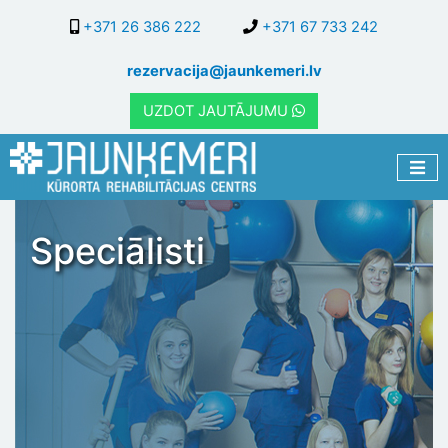
Pārlekt
+371 26 386 222
+371 67 733 242
uz
galveno
rezervacija@jaunkemeri.lv
saturu
UZDOT JAUTĀJUMU
Speciālisti