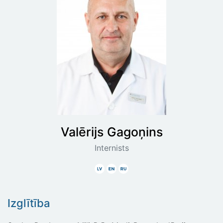
Valērijs
Gagoņins
Internists
Latviski
Angliski
Krieviski
Izglītība