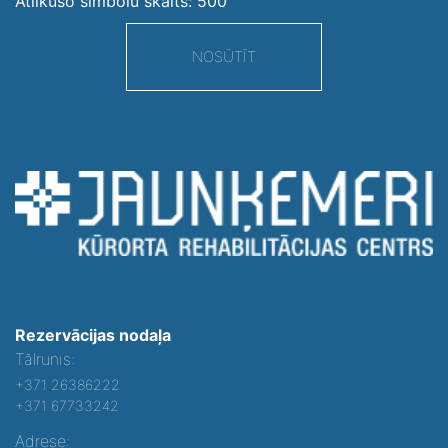
Atlikušo simbolu skaits:
500
NOSŪTĪT
Rezervācijas nodaļa
Tālrunis:
+371 26386222
+371 67733242
Adrese: