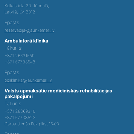
Kolkas iela 20, Jūrmalā,
Latvijā, LV-2012
Epasts:
rezervacija@jaunkemeri.lv
Ambulatorā klīnika
Tālrunis:
+371 26631659
+371 67733548
Epasts:
poliklinika@jaunkemeri.lv
Valsts apmaksātie medicīniskās rehabilitācijas
pakalpojumi
Tālrunis:
+371 28369340
+371 67733522
Darba dienās līdz plkst.16:00