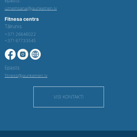
Epasts:
uznemsana@jaunkemeri.lv
Fitnesa centrs
Tālrunis:
+371 26646022
+371 67733545
Epasts:
fitness@jaunkemeri.lv
VISI KONTAKTI