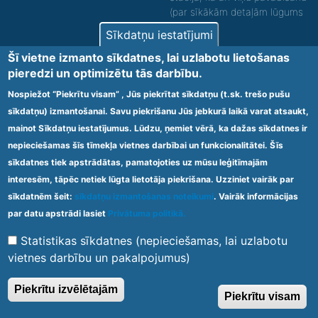
(par sīkākām detaļām lūgums
zvanīt).
Sīkdatņu iestatījumi
Nodrošinām vides piekļūstamību personām ar
Šī vietne izmanto sīkdatnes, lai uzlabotu lietošanas
funkcionāliem traucējumiem! SIA „Sanare-KRC
pieredzi un optimizētu tās darbību.
Jaunķemeri”, Kolkas ielā 20, Jūrmalā ir nodrošināta vides
piekļūstamība personām ar funkcionāliem traucējumiem,
Nospiežot “Piekrītu visam” , Jūs piekrītat sīkdatņu (t.sk. trešo pušu
tādejādi nodrošinot atbilstību Ministru kabineta
sīkdatņu) izmantošanai. Savu piekrišanu Jūs jebkurā laikā varat atsaukt,
2009.gada 20.janvāra noteikumos Nr.60 „Noteikumi par
mainot Sīkdatņu iestatījumus. Lūdzu, ņemiet vērā, ka dažas sīkdatnes ir
obligātajām prasībām ārstniecības iestādēm un to
struktūrvienībām” minētajām prasībām.
nepieciešamas šīs tīmekļa vietnes darbībai un funkcionalitātei. Šīs
sīkdatnes tiek apstrādātas, pamatojoties uz mūsu leģitīmajām
interesēm, tāpēc netiek lūgta lietotāja piekrišana. Uzziniet vairāk par
Ārstniecības iestādes kods 1300 – 64003
sīkdatnēm šeit:
sīkdatņu izmantošanas noteikumi
. Vairāk informācijas
Footer
par datu apstrādi lasiet
Privātuma politikā.
Vietnes karte
Noteikumi un privātuma politika
menu
Statistikas sīkdatnes (nepieciešamas, lai uzlabotu
vietnes darbību un pakalpojumus)
© 2020 Kūrorta Rehabilitācijas Centrs - Jaunķemeri. Visas tiesības
Piekrītu izvēlētajām
Piekrītu visam
aizsargātas.
Made by
Web Multishop Company
2020