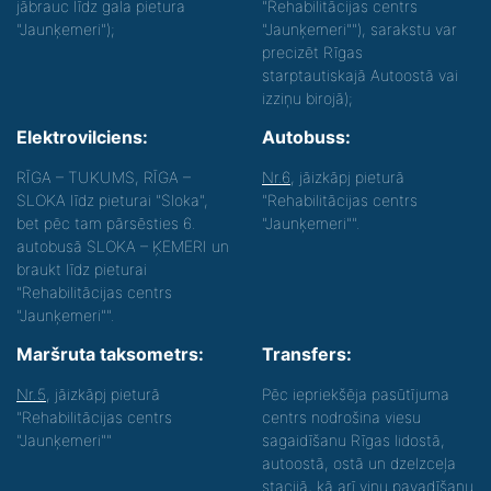
jābrauc līdz gala pietura
"Rehabilitācijas centrs
"Jaunķemeri");
"Jaunķemeri""), sarakstu var
precizēt Rīgas
starptautiskajā Autoostā vai
izziņu birojā);
Elektrovilciens:
Autobuss:
RĪGA – TUKUMS, RĪGA –
Nr.6
, jāizkāpj pieturā
SLOKA līdz pieturai "Sloka",
"Rehabilitācijas centrs
bet pēc tam pārsēsties 6.
"Jaunķemeri"".
autobusā SLOKA – ĶEMERI un
braukt līdz pieturai
"Rehabilitācijas centrs
"Jaunķemeri"".
Maršruta taksometrs:
Transfers:
Nr.5
, jāizkāpj pieturā
Pēc iepriekšēja pasūtījuma
"Rehabilitācijas centrs
centrs nodrošina viesu
"Jaunķemeri""
sagaidīšanu Rīgas lidostā,
autoostā, ostā un dzelzceļa
stacijā, kā arī viņu pavadīšanu