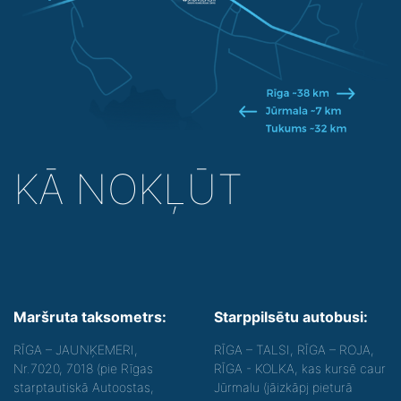
KĀ NOKĻŪT
Maršruta taksometrs:
Starppilsētu autobusi:
RĪGA – JAUNĶEMERI,
RĪGA – TALSI, RĪGA – ROJA,
Nr.7020, 7018 (pie Rīgas
RĪGA - KOLKA, kas kursē caur
starptautiskā Autoostas,
Jūrmalu (jāizkāpj pieturā