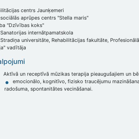
litācijas centrs Jaunķemeri
sociālās aprūpes centrs "Stella maris"
ība "Dzīvības koks"
 Sanatorijas internātpamatskola
Stradiņa universitāte, Rehabilitācijas fakultāte, Profesion
ja" vadītāja
lpojumi
Aktīvā un receptīvā mūzikas terapija pieaugušajiem un bē
emocionālo, kognitīvo, fizisko traucējumu mazināšana
radošuma, spontanitātes vecināšanai.