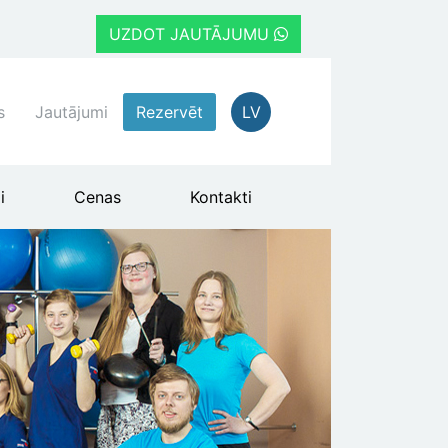
UZDOT JAUTĀJUMU
s
Jautājumi
Rezervēt
LV
i
Cenas
Kontakti