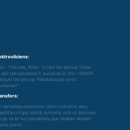
ektrovilciens:
GA – TUKUMS, RĪGA – SLOKA līdz pieturai "Sloka",
t pēc tam pārsēsties 6. autobusā SLOKA – ĶEMERI
braukt līdz pieturai "Rehabilitācijas centrs
aunķemeri"".
ansfers:
c iepriekšēja pasūtījuma centrs nodrošina viesu
gaidīšanu Rīgas lidostā, autoostā, ostā un dzelzceļa
acijā, kā arī viņu pavadīšanu (par sīkākām detaļām
gums zvanīt).