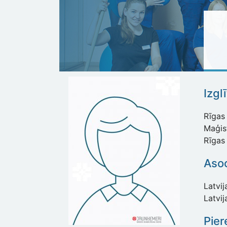
Izgl
Rīgas 
Maģist
Rīgas
Asoc
Latvij
Latvij
Pier