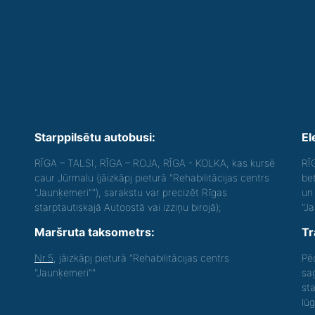
Starppilsētu autobusi:
El
RĪGA – TALSI, RĪGA – ROJA, RĪGA - KOLKA, kas kursē
RĪ
caur Jūrmalu (jāizkāpj pieturā "Rehabilitācijas centrs
be
"Jaunķemeri""), sarakstu var precizēt Rīgas
un 
starptautiskajā Autoostā vai izziņu birojā);
"J
Maršruta taksometrs:
Tr
Nr.5
, jāizkāpj pieturā "Rehabilitācijas centrs
Pē
"Jaunķemeri""
sa
st
lū