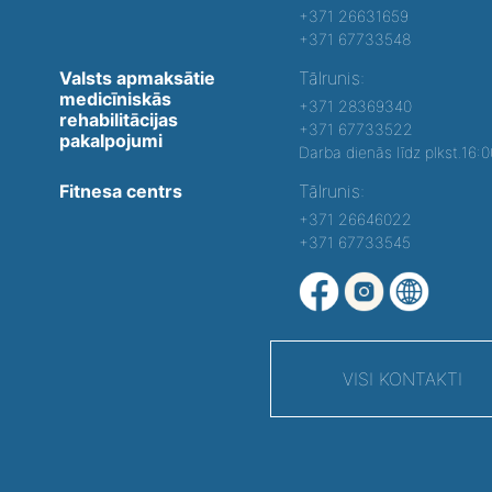
+371 26631659
+371 67733548
Valsts apmaksātie
Tālrunis:
medicīniskās
+371 28369340
rehabilitācijas
+371 67733522
pakalpojumi
Darba dienās līdz plkst.16:
Fitnesa centrs
Tālrunis:
+371 26646022
+371 67733545
VISI KONTAKTI