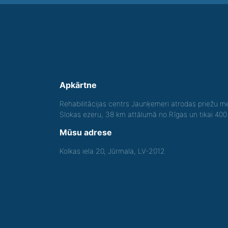
Apkārtne
Rehabilitācijas centrs Jaunķemeri atrodas priežu me
Slokas ezeru, 38 km attālumā no Rīgas un tikai 40
Mūsu adrese
Kolkas iela 20, Jūrmala, LV-2012