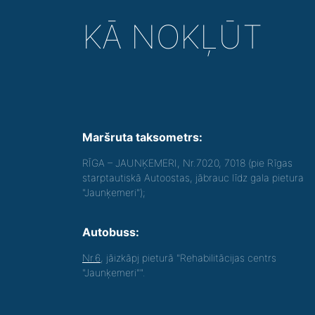
KĀ NOKĻŪT
Maršruta taksometrs:
RĪGA – JAUNĶEMERI, Nr.7020, 7018 (pie Rīgas
starptautiskā Autoostas, jābrauc līdz gala pietura
"Jaunķemeri");
Autobuss:
Nr.6
, jāizkāpj pieturā "Rehabilitācijas centrs
"Jaunķemeri"".