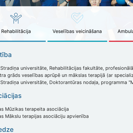
Rehabilitācija
Veselības veicināšana
Ambula
ītība
Stradiņa universitāte, Rehabilitācijas fakultāte, profesionā
ra grāds veselības aprūpē un mākslas terapijā (ar specializ
 Stradiņa universitāte, Doktorantūras nodaļa, programma "
iācijas
as Mūzikas terapeita asociācija
as Mākslu terapijas asociāciju apvienība
edze