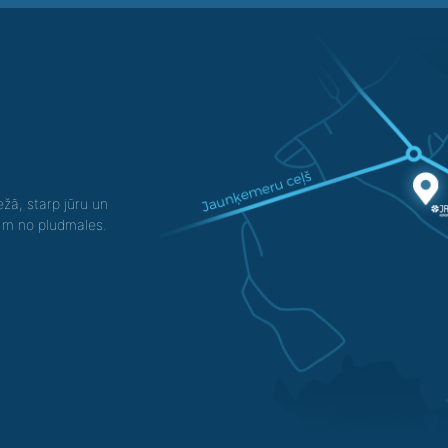
žā, starp jūru un
0 m no pludmales.