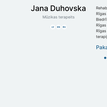
Jana
Duhovska
Rehabi
Rīgas 
Mūzikas terapeits
Biedr
Rīgas
Latviski
Angliski
Krieviski
Rīgas 
terapi
Paka