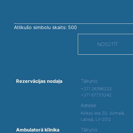
Atlikušo simbolu skaits:
500
NOSŪTĪT
Rezervācijas nodaļa
Tālrunis:
+371 26386222
+371 67733242
Adrese:
Kolkas iela 20, Jūrmalā,
Latvijā, LV-2012
Ambulatorā klīnika
Tālrunis: