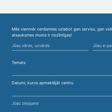
Mēs vienmēr cenšamies uzlabot gan servisu, gan vid
atsauksmes mums ir nozīmīgas!
Jūsu
Jūsu
vārds,
e-
uzvārds
pasta
Temats
adrese
Datumi, kuros apmeklējāt centru
Jūsu
ziņojums