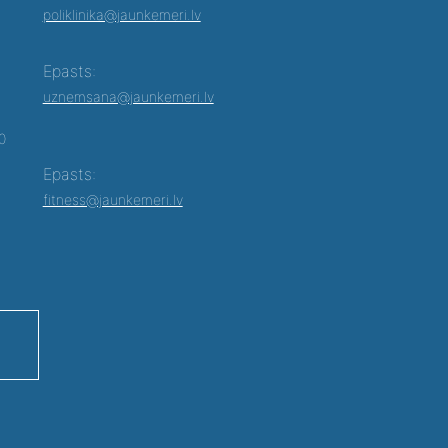
poliklinika@jaunkemeri.lv
Epasts:
uznemsana@jaunkemeri.lv
00
Epasts:
fitness@jaunkemeri.lv