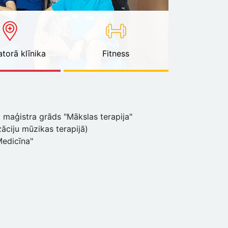
torā klīnika
Fitness
lā maģistra grāds "Mākslas terapija"
āciju mūzikas terapijā)
Medicīna"