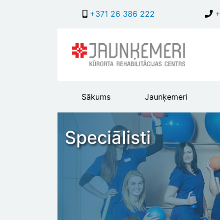
+371 26 386 222
+
Main
Sākums
Jaunķemeri
header
menu
Speciālisti