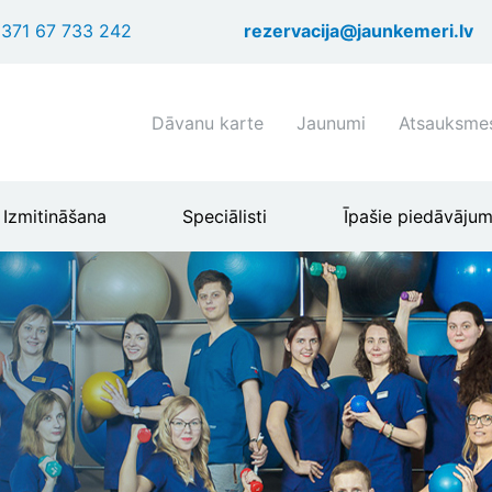
Pārlekt
371 67 733 242
rezervacija@jaunkemeri.lv
uz
galveno
saturu
Shortcuts
Dāvanu karte
Jaunumi
Atsauksme
header
menu
Izmitināšana
Speciālisti
Īpašie piedāvājum