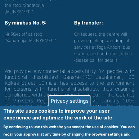
the stop "Sanatorija
JAUNĶEMERI".
By minibus No. 5:
By transfer:
Nr.5
Get off at stop
On request, the centre will
"Sanatorija JAUNĶEMERI"
provide pick-up and drop-off
services at Riga Airport, bus
station, port and train station
(please call for details.
We provide environmental accessibility for people with
functional disabilities! Sanare-KRC Jaunķemeri, 20
Kolkas Street, Jūrmala, has access to the environment
for persons with functional disabilities, thus ensuring
compliance with the requirements set out in the Cabinet
of Ministers Regulation No. 60 of 20 January 2009
Privacy settings
"Regulations on Minimum Requirements for Medical
This site uses cookies to improve your user
Institutions and their Structures"
experience and optimize the work of the site.
By continuing to use this website you accept the use of cookies. You can
Code of medical facility 1300 - 64003
recall your approval at any time by changing the browser settings and