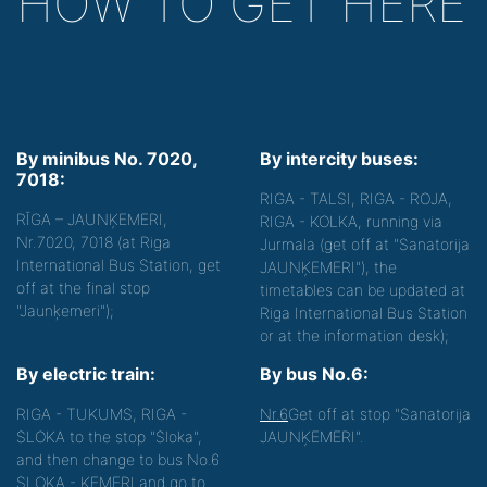
HOW TO GET HERE
By minibus No. 7020,
By intercity buses:
7018:
RIGA - TALSI, RIGA - ROJA,
RĪGA – JAUNĶEMERI,
RIGA - KOLKA, running via
Nr.7020, 7018 (at Riga
Jurmala (get off at "Sanatorija
International Bus Station, get
JAUNĶEMERI"), the
off at the final stop
timetables can be updated at
"Jaunķemeri");
Riga International Bus Station
or at the information desk);
By electric train:
By bus No.6:
RIGA - TUKUMS, RIGA -
Nr.6
Get off at stop "Sanatorija
SLOKA to the stop "Sloka",
JAUNĶEMERI".
and then change to bus No.6
SLOKA - ĶEMERI and go to