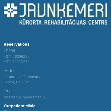
Reservations
Phone:
+371 26386222
+371 67733242
Address:
Kolkas iela 20, Jurmala,
Latvija, LV-2012
Email:
rezervacija@jaunkemeri.lv
Outpatient clinic