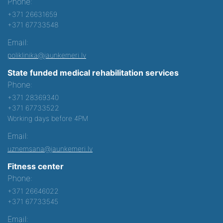
Phone:
+371 26631659
+371 67733548
Email:
poliklinika@jaunkemeri.lv
State funded medical rehabilitation services
Phone:
+371 28369340
+371 67733522
Working days before 4PM
Email:
uznemsana@jaunkemeri.lv
Fitness center
Phone:
+371 26646022
+371 67733545
Email: