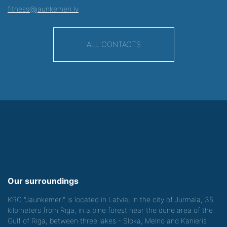
fitness@jaunkemeri.lv
ALL CONTACTS
Our surroundings
KRC "Jaunkemeri" is located in Latvia, in the city of Jurmala, 35
kilometers from Riga, in a pine forest near the dune area of the
Gulf of Riga, between three lakes - Sloka, Melno and Kanieris