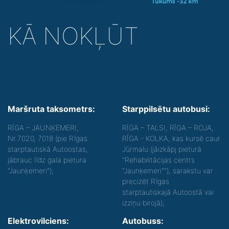
KĀ NOKĻŪT
Maršruta taksometrs:
Starppilsētu autobusi:
RĪGA – JAUNĶEMERI,
RĪGA – TALSI, RĪGA – ROJA,
Nr.7020, 7018 (pie Rīgas
RĪGA - KOLKA, kas kursē caur
starptautiskā Autoostas,
Jūrmalu (jāizkāpj pieturā
jābrauc līdz gala pietura
"Rehabilitācijas centrs
"Jaunķemeri");
"Jaunķemeri""), sarakstu var
precizēt Rīgas
starptautiskajā Autoostā vai
izziņu birojā);
Elektrovilciens:
Autobuss: