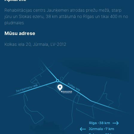
Rehabilitācijas centrs Jaunķemeri atrodas priežu mežā, starp
jūru un Slokas ezeru, 38 km attālumā no Rīgas un tikai 400 m no
pludmales.
Mūsu adrese
Kolkas iela 20, Jūrmala, LV-2012