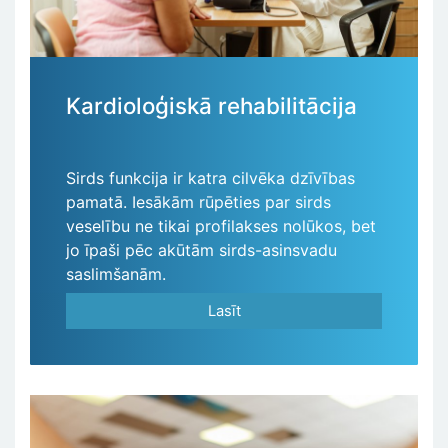
Kardioloģiskā rehabilitācija
Sirds funkcija ir katra cilvēka dzīvības
pamatā. Iesākām rūpēties par sirds
veselību ne tikai profilakses nolūkos, bet
jo īpaši pēc akūtām sirds-asinsvadu
saslimšanām.
Lasīt