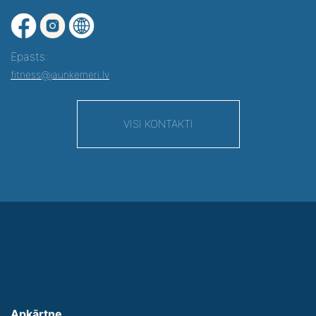
Epasts:
fitness@jaunkemeri.lv
VISI KONTAKTI
Apkārtne