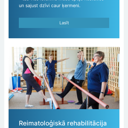
un sajust dzīvi caur ķermeni.
Lasīt
Reimatoloģiskā rehabilitācija