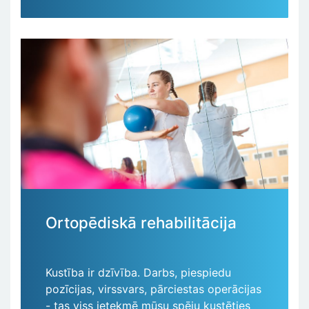
Ortopēdiskā rehabilitācija
Kustība ir dzīvība. Darbs, piespiedu
pozīcijas, virssvars, pārciestas operācijas
- tas viss ietekmē mūsu spēju kustēties