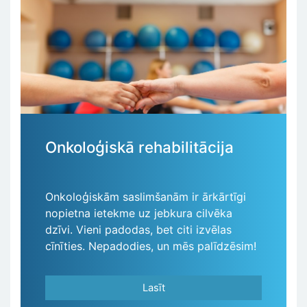
Onkoloģiskā rehabilitācija
Onkoloģiskām saslimšanām ir ārkārtīgi
nopietna ietekme uz jebkura cilvēka
dzīvi. Vieni padodas, bet citi izvēlas
cīnīties. Nepadodies, un mēs palīdzēsim!
Lasīt