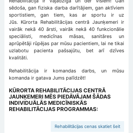
Rehabilitācija ir vajadzīga un der visiem! Gan
sēdoša, gan fiziska darba darītājiem, gan aktīviem
sportistiem, gan tiem, kas ar sportu ir uz
Jūs. Kūrorta Rehabilitācijas centrā Jaunķemeri ir
vairāk nekā 40 ārsti, vairāk nekā 40 funkcionālie
speciālisti, medicīnas māsas, sanitāres un
aprūpētāji rūpējas par mūsu pacientiem, lai ne tikai
uzlabotu pacienta pašsajūtu, bet arī dzīves
kvalitāti.
Rehabilitācija ir komandas darbs, un mūsu
komanda ir gatava Jums palīdzēt!
KŪRORTA REHABILITĀCIJAS CENTRĀ
JAUNĶEMERI MĒS PIEDĀVĀJAM ŠĀDAS
INDIVIDUĀLĀS MEDICĪNISKĀS
REHABILITĀCIJAS PROGRAMMAS:
Rehabilitācijas cenas skatiet šeit