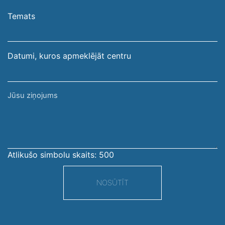
e-
pasta
Temats
adrese
Datumi, kuros apmeklējāt centru
Jūsu
ziņojums
Atlikušo simbolu skaits:
500
NOSŪTĪT