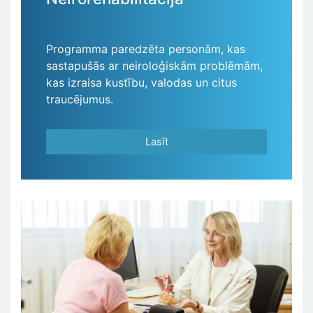
Programma paredzēta personām, kas
sastapušās ar neiroloģiskām problēmām,
kas izraisa kustību, valodas un citus
traucējumus.
Lasīt