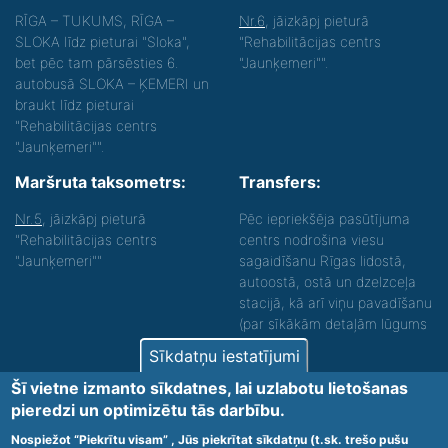
RĪGA – TUKUMS, RĪGA –
Nr.6
, jāizkāpj pieturā
SLOKA līdz pieturai "Sloka",
"Rehabilitācijas centrs
bet pēc tam pārsēsties 6.
"Jaunķemeri"".
autobusā SLOKA – ĶEMERI un
braukt līdz pieturai
"Rehabilitācijas centrs
"Jaunķemeri"".
Maršruta taksometrs:
Transfers:
Nr.5
, jāizkāpj pieturā
Pēc iepriekšēja pasūtījuma
"Rehabilitācijas centrs
centrs nodrošina viesu
"Jaunķemeri""
sagaidīšanu Rīgas lidostā,
autoostā, ostā un dzelzceļa
stacijā, kā arī viņu pavadīšanu
(par sīkākām detaļām lūgums
zvanīt).
Sīkdatņu iestatījumi
Nodrošinām vides piekļūstamību personām ar
Šī vietne izmanto sīkdatnes, lai uzlabotu lietošanas
funkcionāliem traucējumiem! SIA „Sanare-KRC
pieredzi un optimizētu tās darbību.
Jaunķemeri”, Kolkas ielā 20, Jūrmalā ir nodrošināta vides
piekļūstamība personām ar funkcionāliem traucējumiem,
Nospiežot “Piekrītu visam” , Jūs piekrītat sīkdatņu (t.sk. trešo pušu