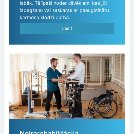
labāk. Tā īpaši noder cilvēkiem, kas jūt
izdegšanu vai saskaras ar paaugstinātu
ķermeņa slodzi darbā.
Lasīt
Neirorehabilitācija