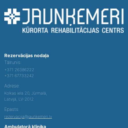
Rezervācijas nodaļa
Tālrunis:
+371 26386222
+371 67733242
Adrese:
Kolkas iela 20, Jūrmalā,
Latvijā, LV-2012
Epasts:
rezervacija@jaunkemeri.lv
Ambulatorā klīnika