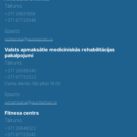
Tālrunis:
+371 26631659
+371 67733548
Epasts:
poliklinika@jaunkemeri.lv
Valsts apmaksātie medicīniskās rehabilitācijas
pakalpojumi
Tālrunis:
+371 28369340
+371 67733522
Darba dienās līdz plkst.16:00
Epasts:
uznemsana@jaunkemeri.lv
Fitnesa centrs
Tālrunis:
+371 26646022
+371 67733545