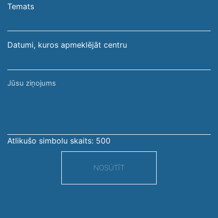
pasta
Temats
adrese
Datumi, kuros apmeklējāt centru
Jūsu
ziņojums
Atlikušo simbolu skaits:
500
NOSŪTĪT