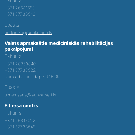
+371 26631659
+371 67733548
Epasts:
poliklinika@jaunkemeri.lv
Valsts apmaksātie medicīniskās rehabilitācijas
pakalpojumi
Tālrunis:
+371 28369340
+371 67733522
Darba dienās līdz plkst.16:00
Epasts:
uznemsana@jaunkemeri.lv
Fitnesa centrs
Tālrunis:
+371 26646022
+371 67733545