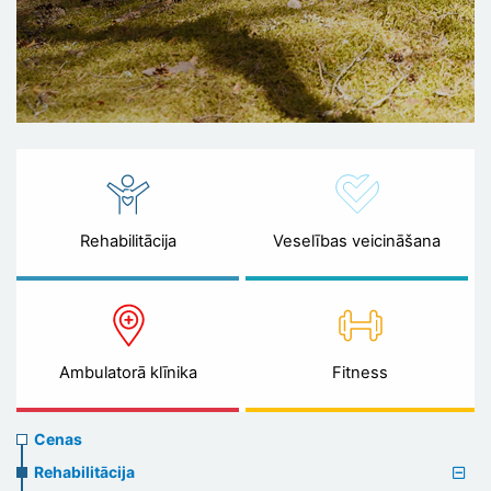
Rehabilitācija
Veselības veicināšana
Ambulatorā klīnika
Fitness
Prices
Cenas
menu
Rehabilitācija