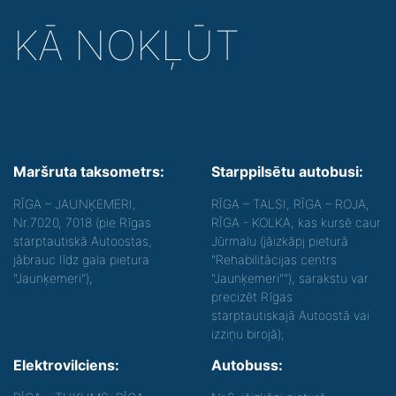
KĀ NOKĻŪT
Maršruta taksometrs:
Starppilsētu autobusi:
RĪGA – JAUNĶEMERI,
RĪGA – TALSI, RĪGA – ROJA,
Nr.7020, 7018 (pie Rīgas
RĪGA - KOLKA, kas kursē caur
starptautiskā Autoostas,
Jūrmalu (jāizkāpj pieturā
jābrauc līdz gala pietura
"Rehabilitācijas centrs
"Jaunķemeri");
"Jaunķemeri""), sarakstu var
precizēt Rīgas
starptautiskajā Autoostā vai
izziņu birojā);
Elektrovilciens:
Autobuss: