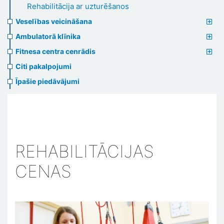
Rehabilitācija ar uzturēšanos
Veselības veicināšana
Ambulatorā klīnika
Fitnesa centra cenrādis
Citi pakalpojumi
Īpašie piedāvājumi
REHABILITĀCIJAS
CENAS