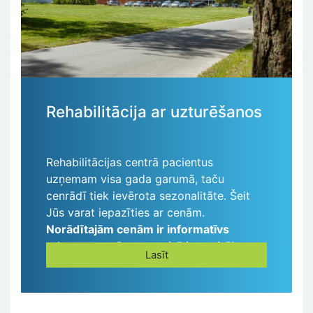
Rehabilitācija ar uzturēšanos
Rehabilitācijas centrā pacientus
uzņemam visa gada garumā, taču
cenrādī tiek ievērota sezonalitāte. Šeit
Jūs varat iepazīties ar cenām.
Norādītajām cenām ir informatīvs
raksturs un tās var mainīties vairākas
Lasīt
reizes gadā.