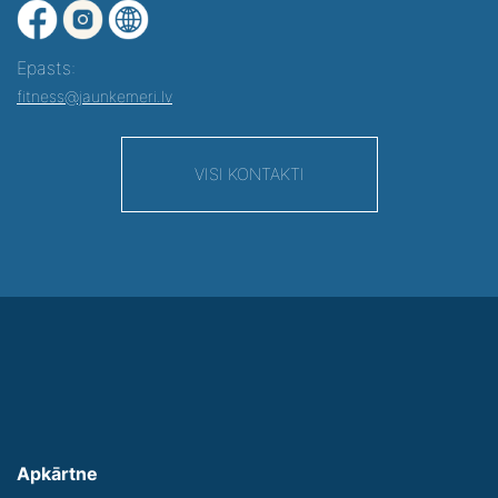
Epasts:
fitness@jaunkemeri.lv
VISI KONTAKTI
Apkārtne