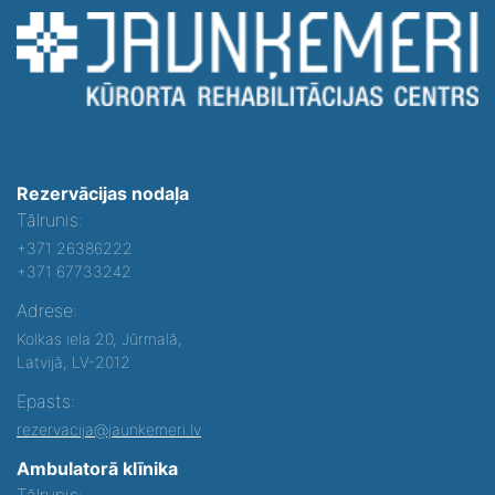
Rezervācijas nodaļa
Tālrunis:
+371 26386222
+371 67733242
Adrese:
Kolkas iela 20, Jūrmalā,
Latvijā, LV-2012
Epasts:
rezervacija@jaunkemeri.lv
Ambulatorā klīnika
Tālrunis: