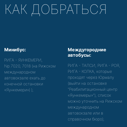
КАК ДОБРАТЬСЯ
Минибус:
Междугородние
автобусы:
РИГА - ЯУНКЕМЕРИ,
РИГА - ТАЛСИ, РИГА - РОЯ,
Nр.7020, 7018 (на Рижском
РИГА - КОЛКА, которые
международном
проходят через Юрмалу
автовокзале ехать до
(выйти на остановке
конечной остановки
"Реабилитационный центр
«Яункемери»)
);
«Яункемеры»"), список
можно уточнить на Рижском
международном
автовокзале или в
справочном бюро);