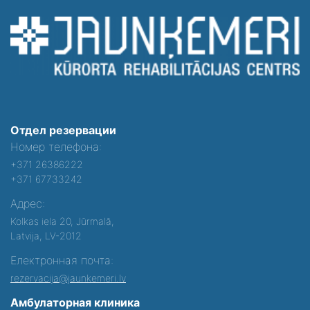
Отдел резервации
Номер телефона:
+371 26386222
+371 67733242
Адрес:
Kolkas iela 20, Jūrmalā,
Latvija, LV-2012
Електронная почта:
rezervacija@jaunkemeri.lv
Амбулаторная клиника