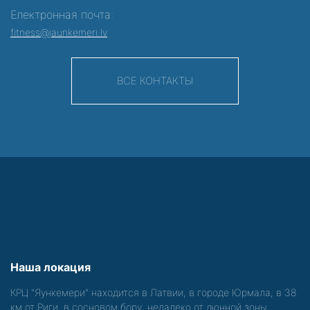
Електронная почта:
fitness@jaunkemeri.lv
ВСЕ КОНТАКТЫ
Наша локация
КРЦ "Яункемери" находится в Латвии, в городе Юрмала, в 38
км от Риги, в сосновом бору, недалеко от дюнной зоны