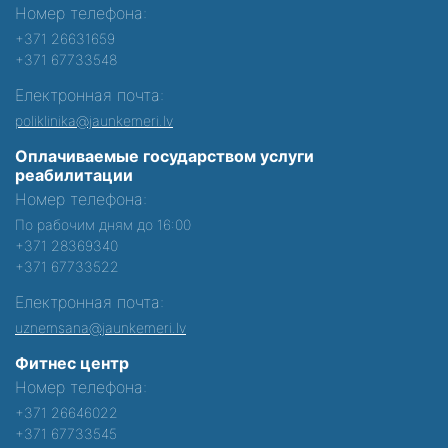
Номер телефона:
+371 26631659
+371 67733548
Електронная почта:
poliklinika@jaunkemeri.lv
Оплачиваемые государством услуги
реабилитации
Номер телефона:
По рабочим дням до 16:00
+371 28369340
+371 67733522
Електронная почта:
uznemsana@jaunkemeri.lv
Фитнес центр
Номер телефона:
+371 26646022
+371 67733545