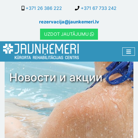
Перейти
+371 26 386 222
+371 67 733 242
к
основному
rezervacija@jaunkemeri.lv
содержанию
UZDOT JAUTĀJUMU
Новости и акции