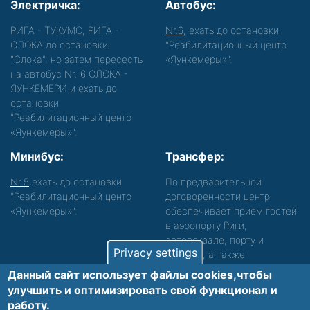
Электричка:
Автобус:
РИГА - ТУКУМС, РИГА -
Nr.6
, ехать до остановки
СЛОКА до остановки
"Реабилитационный центр
"Слока", но затем пересесть
«Яункемеры»".
на автобус Nr. 6 СЛОКА -
ЯУНКЕМЕРИ и ехать до
остановки
"Реабилитационный центр
«Яункемеры»".
Минибус:
Трансфер:
Nr.5
,ехать до остановки
По предварительной
"Реабилитационный центр
договоренности центр
«Яункемеры»".
обеспечивает прием гостей
в аэропорту Риги,
автовокзале, порту и
Privacy settings
вокзале, а также
сопровождение. Просьба
Данный сайт использует файлы cookies,чтобы
звонить, чтобы уточнить
улучшить и оптимизировать cвой функционал и
детали.
работу.