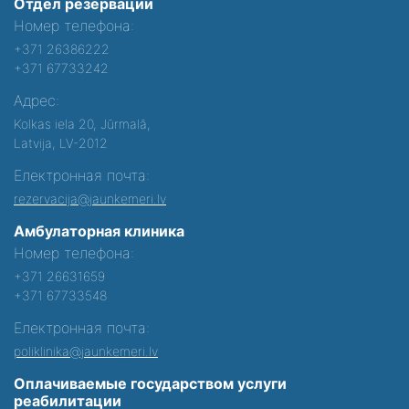
Отдел резервации
Номер телефона:
+371 26386222
+371 67733242
Адрес:
Kolkas iela 20, Jūrmalā,
Latvija, LV-2012
Електронная почта:
rezervacija@jaunkemeri.lv
Амбулаторная клиника
Номер телефона:
+371 26631659
+371 67733548
Електронная почта:
poliklinika@jaunkemeri.lv
Оплачиваемые государством услуги
реабилитации