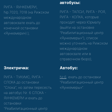
автобусы:
РИГА - ЯУНКЕМЕРИ,
РИГА - ТАЛСИ, РИГА - РОЯ,
Nр.7020, 7018 (на Рижском
РИГА - КОЛКА, которые
международном
проходят через Юрмалу
автовокзале ехать до
(выйти на остановке
конечной остановки
"Реабилитационный центр
«Яункемери»)
);
«Яункемеры»"), список
можно уточнить на Рижском
международном
автовокзале или в
справочном бюро);
Электричка:
Автобус:
РИГА - ТУКУМС, РИГА -
Nr.6
, ехать до остановки
СЛОКА до остановки
"Реабилитационный центр
"Слока", но затем пересесть
«Яункемеры»".
на автобус Nr. 6 СЛОКА -
ЯУНКЕМЕРИ и ехать до
остановки
"Реабилитационный центр