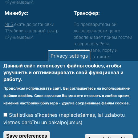
«Яункемеры»".
Минибус:
Трансфер:
Nr.5
,ехать до остановки
По предварительной
"Реабилитационный центр
договоренности центр
«Яункемеры»".
обеспечивает прием гостей
в аэропорту Риги,
автовокзале, порту и
Privacy settings
вокзале, а также
сопровождение. Просьба
Данный сайт использует файлы cookies,чтобы
звонить, чтобы уточнить
улучшить и оптимизировать cвой функционал и
детали.
работу.
Обеспечиваем доступность среды для лиц с
Продолжая использовать сайт, Вы соглашаетесь на использование
функциональными нарушениями.
файлов cookies. Свое согласие Вы можете отозвать в любое время,
Footer
изменив настройки браузера - удалив сохраненные файлы cookies.
Vietnes karte
Noteikumi un privātuma politika
menu
Statistikas sīkdatnes (nepieciešamas, lai uzlabotu
vietnes darbību un pakalpojumus)
© 2020 Kūrorta Rehabilitācijas Centrs - Jaunķemeri. Visas tiesības
Save preferences