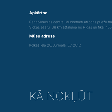
Apkārtne
Rehabilitācijas centrs Jaunķemeri atrodas priežu me
Slokas ezeru, 38 km attālumā no Rīgas un tikai 40
Mūsu adrese
Kolkas iela 20, Jūrmala, LV-2012
KĀ NOKĻŪT