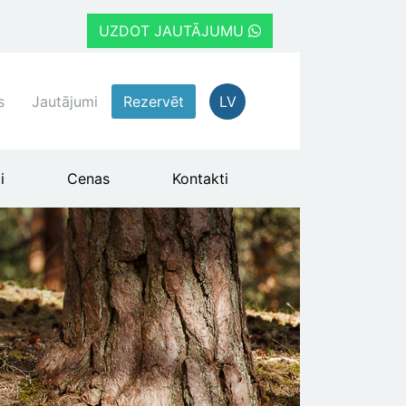
UZDOT JAUTĀJUMU
s
Jautājumi
Rezervēt
LV
i
Cenas
Kontakti