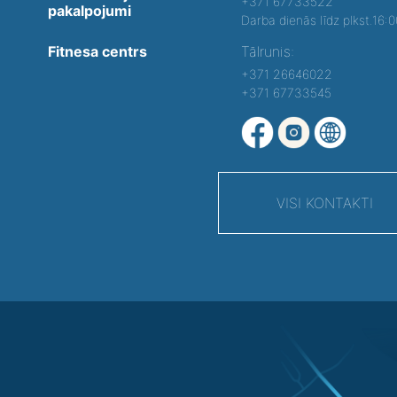
+371 67733522
pakalpojumi
Darba dienās līdz plkst.16:
Fitnesa centrs
Tālrunis:
+371 26646022
+371 67733545
VISI KONTAKTI