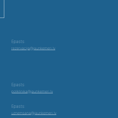
Epasts:
rezervacija@jaunkemeri.lv
Epasts:
poliklinika@jaunkemeri.lv
Epasts:
uznemsana@jaunkemeri.lv