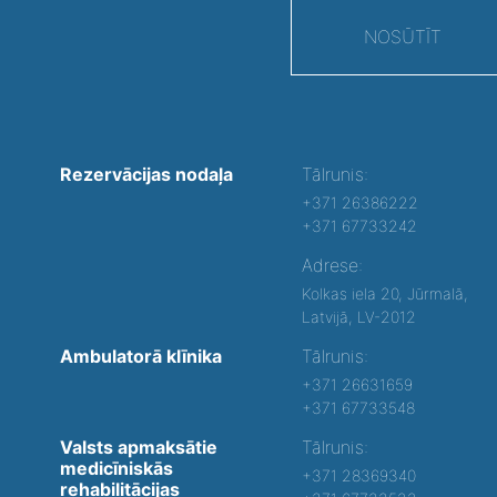
NOSŪTĪT
Rezervācijas nodaļa
Tālrunis:
+371 26386222
+371 67733242
Adrese:
Kolkas iela 20, Jūrmalā,
Latvijā, LV-2012
Ambulatorā klīnika
Tālrunis:
+371 26631659
+371 67733548
Valsts apmaksātie
Tālrunis:
medicīniskās
+371 28369340
rehabilitācijas