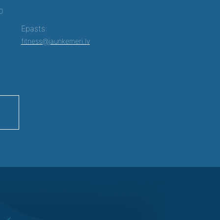
00
Epasts:
fitness@jaunkemeri.lv