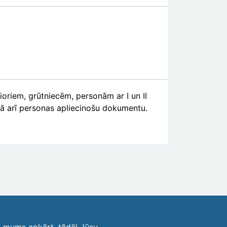
ioriem, grūtniecēm, personām ar I un II
 kā arī personas apliecinošu dokumentu.