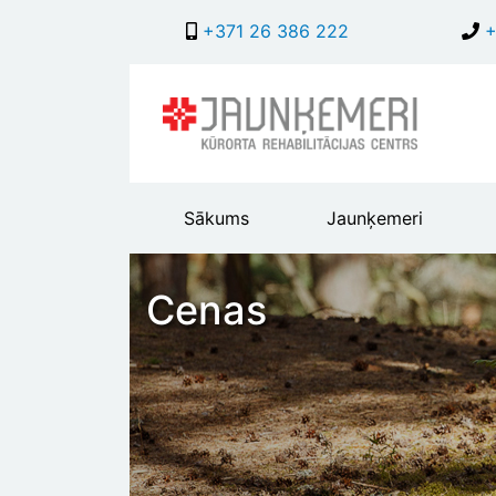
+371 26 386 222
+
Main
Sākums
Jaunķemeri
header
menu
Cenas