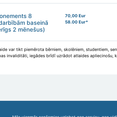
onements 8
70,00 Eur
darbībām baseinā
58.00 Eur*
erīgs 2 mēnešus)
aide var tikt piemērota bērniem, skolēniem, studentiem, sen
as invaliditāti, iegādes brīdī uzrādot atlaides apliecinošu,