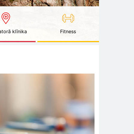
torā klīnika
Fitness