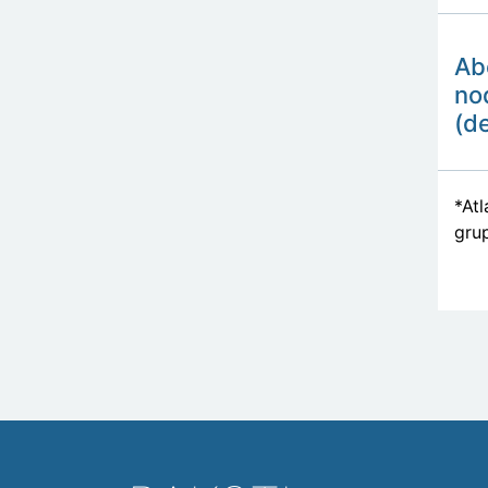
Ab
no
(d
*Atl
grup