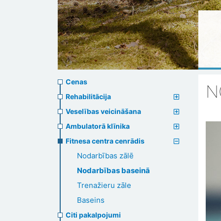
Prices
Cenas
N
menu
Rehabilitācija
Veselības veicināšana
Ambulatorā klīnika
Fitnesa centra cenrādis
Nodarbības zālē
Nodarbības baseinā
Trenažieru zāle
Baseins
Citi pakalpojumi