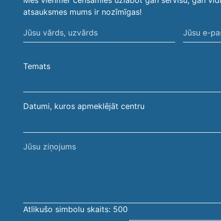
Mēs vienmēr cenšamies uzlabot gan servisu, gan vid
atsauksmes mums ir nozīmīgas!
Jūsu
Jūsu
vārds,
e-
uzvārds
pasta
Temats
adrese
Datumi, kuros apmeklējāt centru
Jūsu
ziņojums
Atlikušo simbolu skaits:
500