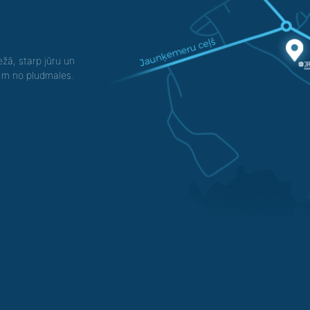
žā, starp jūru un
0 m no pludmales.