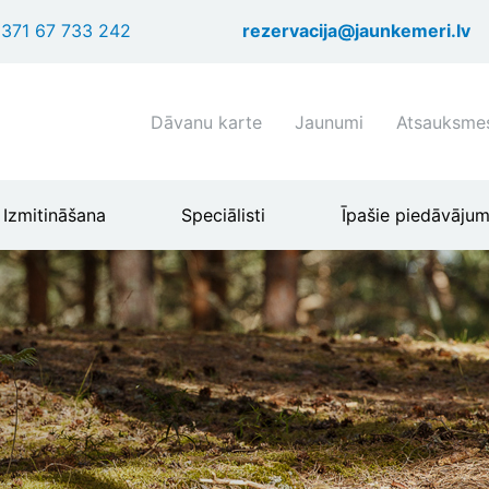
Pārlekt
371 67 733 242
rezervacija@jaunkemeri.lv
uz
galveno
saturu
Shortcuts
Dāvanu karte
Jaunumi
Atsauksme
header
menu
Izmitināšana
Speciālisti
Īpašie piedāvājum