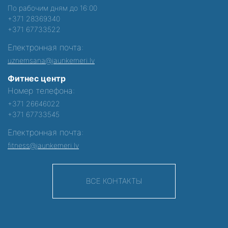
По рабочим дням до 16:00
+371 28369340
+371 67733522
Електронная почта:
uznemsana@jaunkemeri.lv
Фитнес центр
Номер телефона:
+371 26646022
+371 67733545
Електронная почта:
fitness@jaunkemeri.lv
ВСЕ КОНТАКТЫ