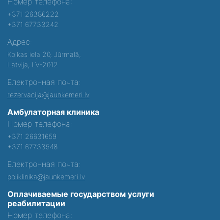
Номер телефона:
+371 26386222
+371 67733242
Адрес:
Kolkas iela 20, Jūrmalā,
Latvija, LV-2012
Електронная почта:
rezervacija@jaunkemeri.lv
Амбулаторная клиника
Номер телефона:
+371 26631659
+371 67733548
Електронная почта:
poliklinika@jaunkemeri.lv
Оплачиваемые государством услуги
реабилитации
Номер телефона: