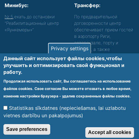
Минибус:
Трансфер:
Nr.5
,ехать до остановки
По предварительной
"Реабилитационный центр
договоренности центр
«Яункемеры»".
обеспечивает прием гостей
в аэропорту Риги,
автовокзале, порту и
Privacy settings
вокзале, а также
сопровождение. Просьба
Данный сайт использует файлы cookies,чтобы
звонить, чтобы уточнить
улучшить и оптимизировать cвой функционал и
детали.
работу.
Обеспечиваем доступность среды для лиц с
Продолжая использовать сайт, Вы соглашаетесь на использование
функциональными нарушениями.
файлов cookies. Свое согласие Вы можете отозвать в любое время,
Footer
изменив настройки браузера - удалив сохраненные файлы cookies.
Vietnes karte
Noteikumi un privātuma politika
menu
Statistikas sīkdatnes (nepieciešamas, lai uzlabotu
vietnes darbību un pakalpojumus)
© 2020 Kūrorta Rehabilitācijas Centrs - Jaunķemeri. Visas tiesības
Save preferences
Accept all cookies
aizsargātas.