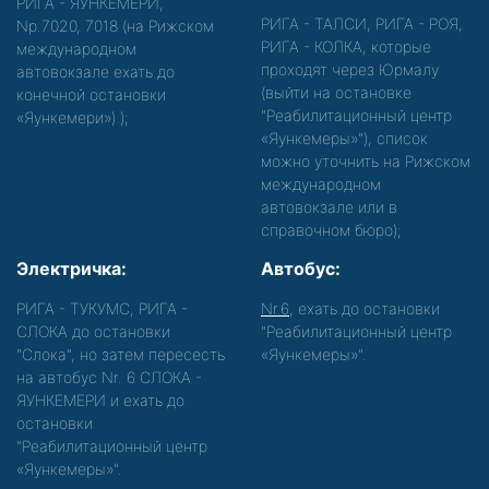
РИГА - ЯУНКЕМЕРИ,
РИГА - ТАЛСИ, РИГА - РОЯ,
Nр.7020, 7018 (на Рижском
РИГА - КОЛКА, которые
международном
проходят через Юрмалу
автовокзале ехать до
(выйти на остановке
конечной остановки
"Реабилитационный центр
«Яункемери»)
);
«Яункемеры»"), список
можно уточнить на Рижском
международном
автовокзале или в
справочном бюро);
Электричка:
Автобус:
РИГА - ТУКУМС, РИГА -
Nr.6
, ехать до остановки
СЛОКА до остановки
"Реабилитационный центр
"Слока", но затем пересесть
«Яункемеры»".
на автобус Nr. 6 СЛОКА -
ЯУНКЕМЕРИ и ехать до
остановки
"Реабилитационный центр
«Яункемеры»".