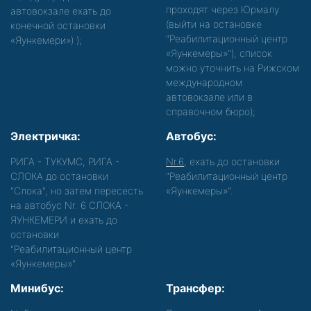
проходят через Юрмалу
автовокзале ехать до
(выйти на остановке
конечной остановки
"Реабилитационный центр
«Яункемери»)
);
«Яункемеры»"), список
можно уточнить на Рижском
международном
автовокзале или в
справочном бюро);
Электричка:
Автобус:
РИГА - ТУКУМС, РИГА -
Nr.6
, ехать до остановки
СЛОКА до остановки
"Реабилитационный центр
"Слока", но затем пересесть
«Яункемеры»".
на автобус Nr. 6 СЛОКА -
ЯУНКЕМЕРИ и ехать до
остановки
"Реабилитационный центр
«Яункемеры»".
Минибус:
Трансфер: