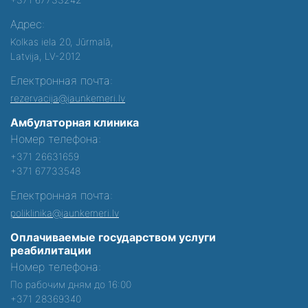
Адрес:
Kolkas iela 20, Jūrmalā,
Latvija, LV-2012
Електронная почта:
rezervacija@jaunkemeri.lv
Амбулаторная клиника
Номер телефона:
+371 26631659
+371 67733548
Електронная почта:
poliklinika@jaunkemeri.lv
Оплачиваемые государством услуги
реабилитации
Номер телефона:
По рабочим дням до 16:00
+371 28369340