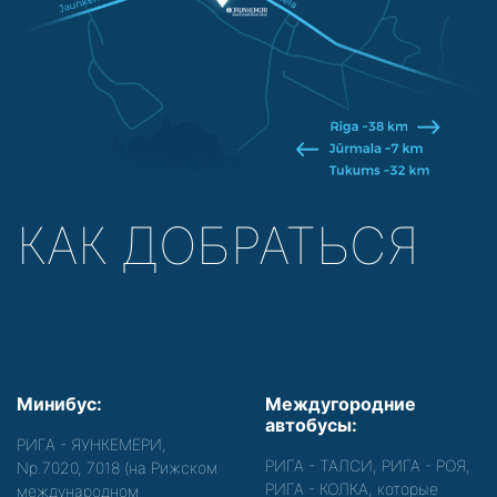
КАК ДОБРАТЬСЯ
Минибус:
Междугородние
автобусы:
РИГА - ЯУНКЕМЕРИ,
РИГА - ТАЛСИ, РИГА - РОЯ,
Nр.7020, 7018 (на Рижском
РИГА - КОЛКА, которые
международном