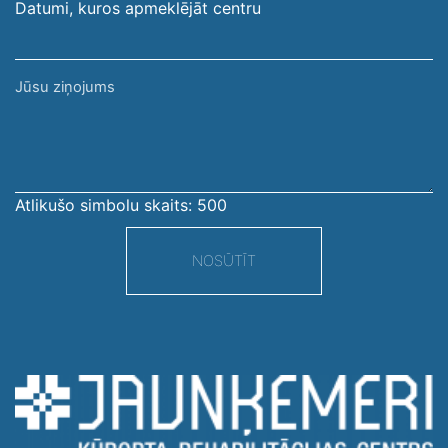
Datumi, kuros apmeklējāt centru
Jūsu
ziņojums
Atlikušo simbolu skaits:
500
NOSŪTĪT