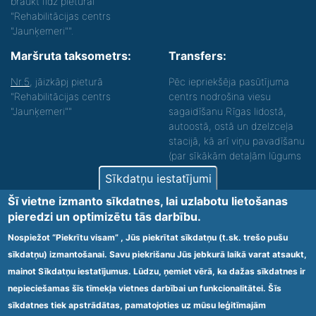
braukt līdz pieturai
"Rehabilitācijas centrs
"Jaunķemeri"".
Maršruta taksometrs:
Transfers:
Nr.5
, jāizkāpj pieturā
Pēc iepriekšēja pasūtījuma
"Rehabilitācijas centrs
centrs nodrošina viesu
"Jaunķemeri""
sagaidīšanu Rīgas lidostā,
autoostā, ostā un dzelzceļa
stacijā, kā arī viņu pavadīšanu
(par sīkākām detaļām lūgums
zvanīt).
Sīkdatņu iestatījumi
Nodrošinām vides piekļūstamību personām ar
Šī vietne izmanto sīkdatnes, lai uzlabotu lietošanas
funkcionāliem traucējumiem! SIA „Sanare-KRC
pieredzi un optimizētu tās darbību.
Jaunķemeri”, Kolkas ielā 20, Jūrmalā ir nodrošināta vides
piekļūstamība personām ar funkcionāliem traucējumiem,
Nospiežot “Piekrītu visam” , Jūs piekrītat sīkdatņu (t.sk. trešo pušu
tādejādi nodrošinot atbilstību Ministru kabineta
sīkdatņu) izmantošanai. Savu piekrišanu Jūs jebkurā laikā varat atsaukt,
2009.gada 20.janvāra noteikumos Nr.60 „Noteikumi par
mainot Sīkdatņu iestatījumus. Lūdzu, ņemiet vērā, ka dažas sīkdatnes ir
obligātajām prasībām ārstniecības iestādēm un to
struktūrvienībām” minētajām prasībām.
nepieciešamas šīs tīmekļa vietnes darbībai un funkcionalitātei. Šīs
sīkdatnes tiek apstrādātas, pamatojoties uz mūsu leģitīmajām