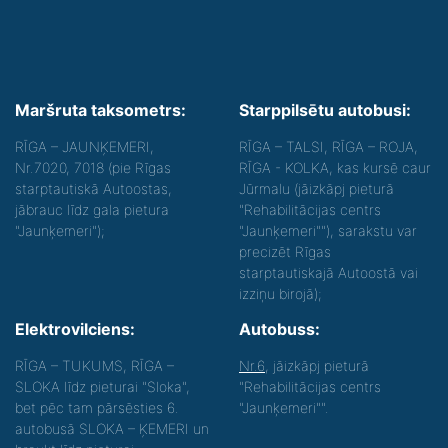
Maršruta taksometrs:
Starppilsētu autobusi:
RĪGA – JAUNĶEMERI,
RĪGA – TALSI, RĪGA – ROJA,
Nr.7020, 7018 (pie Rīgas
RĪGA - KOLKA, kas kursē caur
starptautiskā Autoostas,
Jūrmalu (jāizkāpj pieturā
jābrauc līdz gala pietura
"Rehabilitācijas centrs
"Jaunķemeri");
"Jaunķemeri""), sarakstu var
precizēt Rīgas
starptautiskajā Autoostā vai
izziņu birojā);
Elektrovilciens:
Autobuss:
RĪGA – TUKUMS, RĪGA –
Nr.6
, jāizkāpj pieturā
SLOKA līdz pieturai "Sloka",
"Rehabilitācijas centrs
bet pēc tam pārsēsties 6.
"Jaunķemeri"".
autobusā SLOKA – ĶEMERI un