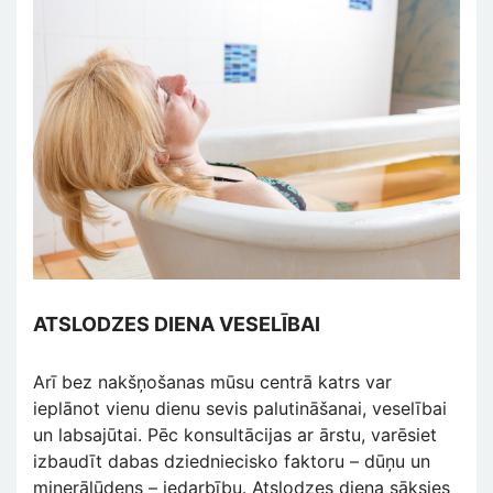
ATSLODZES DIENA VESELĪBAI
Arī bez nakšņošanas mūsu centrā katrs var
ieplānot vienu dienu sevis palutināšanai, veselībai
un labsajūtai. Pēc konsultācijas ar ārstu, varēsiet
izbaudīt dabas dziedniecisko faktoru – dūņu un
minerālūdens – iedarbību. Atslodzes diena sāksies