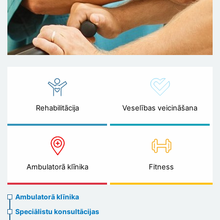
Rehabilitācija
Veselības veicināšana
Ambulatorā klīnika
Fitness
Ambulatory
Ambulatorā klīnika
clinic
Speciālistu konsultācijas