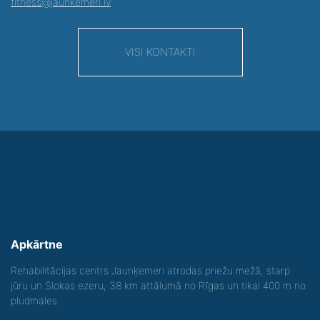
fitness@jaunkemeri.lv
VISI KONTAKTI
Apkārtne
Rehabilitācijas centrs Jaunķemeri atrodas priežu mežā, starp
jūru un Slokas ezeru, 38 km attālumā no Rīgas un tikai 400 m no
pludmales.