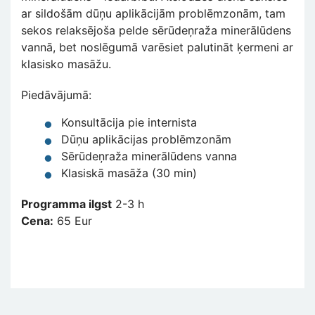
ar sildošām dūņu aplikācijām problēmzonām, tam
sekos relaksējoša pelde sērūdeņraža minerālūdens
vannā, bet noslēgumā varēsiet palutināt ķermeni ar
klasisko masāžu.
Piedāvājumā:
Konsultācija pie internista
Dūņu aplikācijas problēmzonām
Sērūdeņraža minerālūdens vanna
Klasiskā masāža (30 min)
Programma ilgst
2-3 h
Cena:
65 Eur