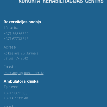
Rezervācijas nodaļa
Tālrunis:
+371 26386222
+371 67733242
Adrese:
Kolkas iela 20, Jūrmalā,
Latvijā, LV-2012
Epasts:
rezervacija@jaunkemeri.lv
Ambulatorā klīnika
Tālrunis:
+371 26631659
+371 67733548
Epasts: