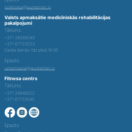
poliklinika@jaunkemeri.lv
Valsts apmaksātie medicīniskās rehabilitācijas
pakalpojumi
Tālrunis:
+371 28369340
+371 67733522
Darba dienās līdz plkst.16:00
Epasts:
uznemsana@jaunkemeri.lv
Fitnesa centrs
Tālrunis:
+371 26646022
+371 67733545
Epasts: