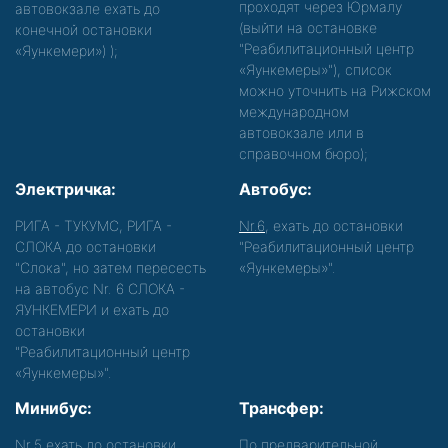
проходят через Юрмалу
автовокзале ехать до
(выйти на остановке
конечной остановки
"Реабилитационный центр
«Яункемери»)
);
«Яункемеры»"), список
можно уточнить на Рижском
международном
автовокзале или в
справочном бюро);
Электричка:
Автобус:
РИГА - ТУКУМС, РИГА -
Nr.6
, ехать до остановки
СЛОКА до остановки
"Реабилитационный центр
"Слока", но затем пересесть
«Яункемеры»".
на автобус Nr. 6 СЛОКА -
ЯУНКЕМЕРИ и ехать до
остановки
"Реабилитационный центр
«Яункемеры»".
Минибус:
Трансфер:
Nr.5
,ехать до остановки
По предварительной