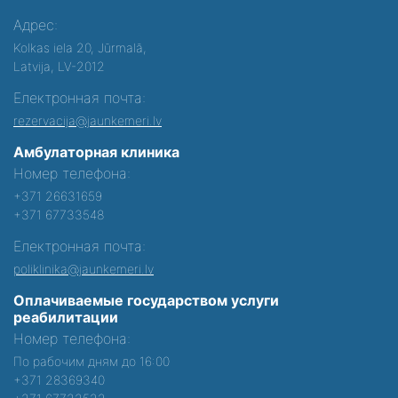
Адрес:
Kolkas iela 20, Jūrmalā,
Latvija, LV-2012
Електронная почта:
rezervacija@jaunkemeri.lv
Амбулаторная клиника
Номер телефона:
+371 26631659
+371 67733548
Електронная почта:
poliklinika@jaunkemeri.lv
Оплачиваемые государством услуги
реабилитации
Номер телефона:
По рабочим дням до 16:00
+371 28369340