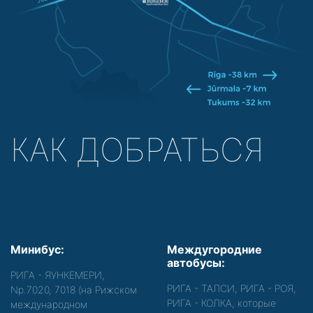
КАК ДОБРАТЬСЯ
Минибус:
Междугородние
автобусы:
РИГА - ЯУНКЕМЕРИ,
РИГА - ТАЛСИ, РИГА - РОЯ,
Nр.7020, 7018 (на Рижском
РИГА - КОЛКА, которые
международном