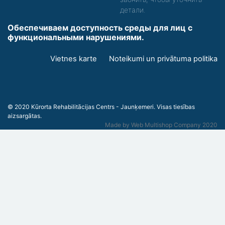
детали.
Обеспечиваем доступность среды для лиц с
функциональными нарушениями.
Footer
Vietnes karte
Noteikumi un privātuma politika
menu
© 2020 Kūrorta Rehabilitācijas Centrs - Jaunķemeri. Visas tiesības
aizsargātas.
Made by
Web Multishop Company
2020