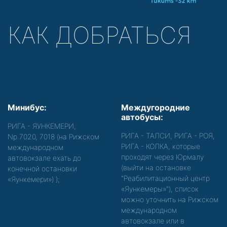
КАК ДОБРАТЬСЯ
Минибус:
Междугородние
автобусы:
РИГА - ЯУНКЕМЕРИ,
РИГА - ТАЛСИ, РИГА - РОЯ,
Nр.7020, 7018 (на Рижском
РИГА - КОЛКА, которые
международном
проходят через Юрмалу
автовокзале ехать до
(выйти на остановке
конечной остановки
"Реабилитационный центр
«Яункемери»)
);
«Яункемеры»"), список
можно уточнить на Рижском
международном
автовокзале или в