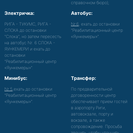
справочном бюро);
Электричка:
Автобус:
РИГА - ТУКУМС, РИГА -
Nr.6
, ехать до остановки
СЛОКА до остановки
"Реабилитационный центр
"Слока", но затем пересесть
«Яункемеры»".
на автобус Nr. 6 СЛОКА -
ЯУНКЕМЕРИ и ехать до
остановки
"Реабилитационный центр
«Яункемеры»".
Минибус:
Трансфер:
Nr.5
,ехать до остановки
По предварительной
"Реабилитационный центр
договоренности центр
«Яункемеры»".
обеспечивает прием гостей
в аэропорту Риги,
автовокзале, порту и
вокзале, а также
сопровождение. Просьба
звонить, чтобы уточнить