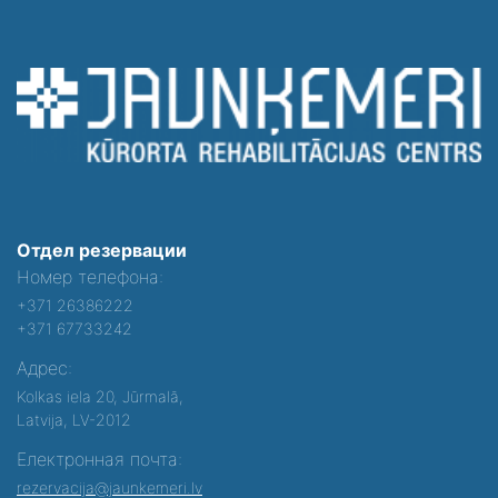
Отдел резервации
Номер телефона:
+371 26386222
+371 67733242
Адрес:
Kolkas iela 20, Jūrmalā,
Latvija, LV-2012
Електронная почта:
rezervacija@jaunkemeri.lv