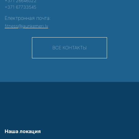
+371 26646022
+371 67733545
Електронная почта:
fitness@jaunkemeri.lv
ВСЕ КОНТАКТЫ
Наша локация