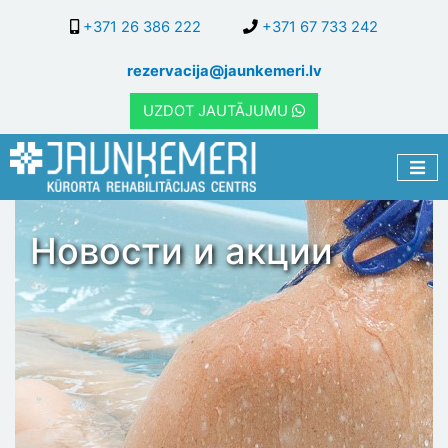
Перейти
+371 26 386 222
+371 67 733 242
к
основному
rezervacija@jaunkemeri.lv
содержанию
UZDOT JAUTĀJUMU
Новости и акции