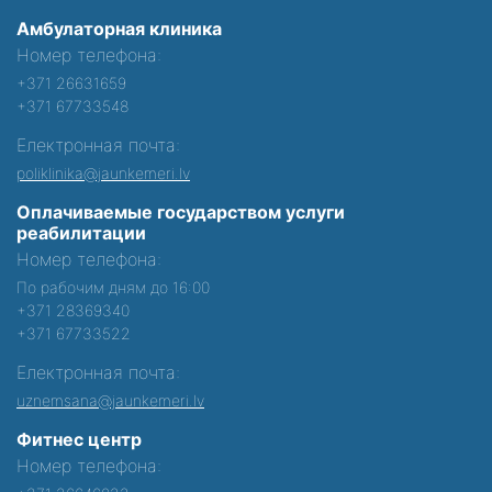
Амбулаторная клиника
Номер телефона:
+371 26631659
+371 67733548
Електронная почта:
poliklinika@jaunkemeri.lv
Оплачиваемые государством услуги
реабилитации
Номер телефона:
По рабочим дням до 16:00
+371 28369340
+371 67733522
Електронная почта:
uznemsana@jaunkemeri.lv
Фитнес центр
Номер телефона: