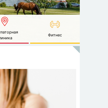
латорная
Фитнес
линика