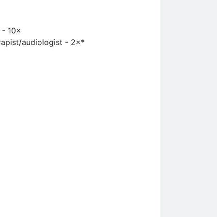
 - 10×
rapist/audiologist - 2×*