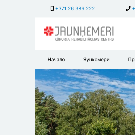
+371 26 386 222
+
Main
Начало
Яункемери
Пр
header
menu