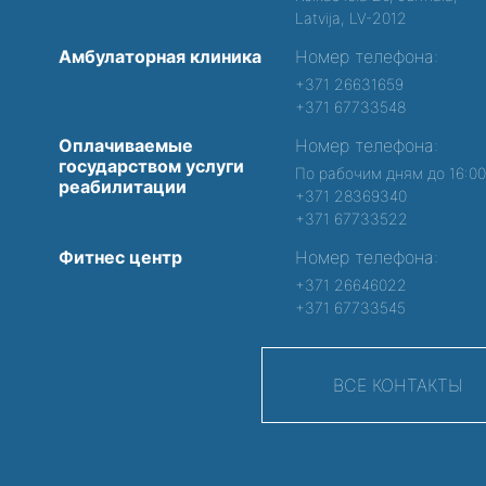
Latvija, LV-2012
Амбулаторная клиника
Номер телефона:
+371 26631659
+371 67733548
Оплачиваемые
Номер телефона:
государством услуги
По рабочим дням до 16:0
реабилитации
+371 28369340
+371 67733522
Фитнес центр
Номер телефона:
+371 26646022
+371 67733545
ВСЕ КОНТАКТЫ