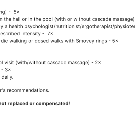
ing) - 5×
 the hall or in the pool (with or without cascade massage)
y a health psychologist/nutritionist/ergotherapist/physiote
escribed intensity - 7×
rdic walking or dosed walks with Smovey rings - 5×
l visit (with/without cascade massage) - 2×
 - 3×
daily.
or's recommendations.
 not replaced or compensated!