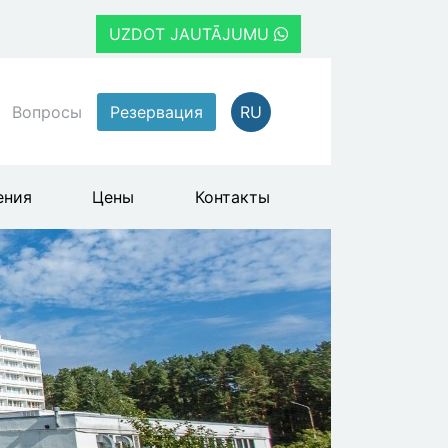
UZDOT JAUTĀJUMU
Вопросы
Резервация
RU
ения
Цены
Контакты