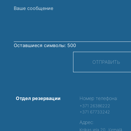
Ваше
сообщение
Оставшиеся символы:
500
ОТПРАВИТЬ
Отдел резервации
Номер телефона:
+371 26386222
+371 67733242
Адрес:
Kolkas iela 20, Jūrmalā,