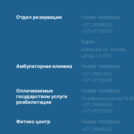
Отдел резервации
Номер телефона:
+371 26386222
+371 67733242
Адрес:
Kolkas iela 20, Jūrmalā,
Latvija, LV-2012
Амбулаторная клиника
Номер телефона:
+371 26631659
+371 67733548
Оплачиваемые
Номер телефона:
государством услуги
По рабочим дням до 16:0
реабилитации
+371 28369340
+371 67733522
Фитнес центр
Номер телефона:
+371 26646022