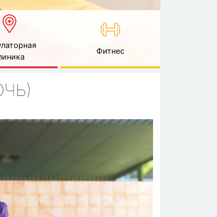
латорная
Фитнес
линика
ОЧЬ)