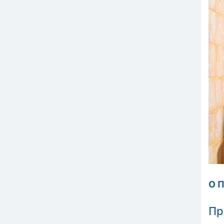
О 
Пр