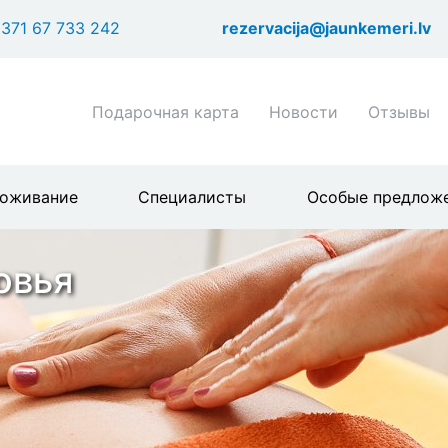
Перейти
371 67 733 242
rezervacija@jaunkemeri.lv
к
основному
содержанию
Shortcuts
Подарочная карта
Новости
Отзывы
header
menu
оживание
Специалисты
Особые предлож
овья