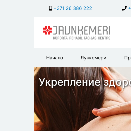
+371 26 386 222
+
Main
Начало
Яункемери
Пр
header
menu
Укрепление здор