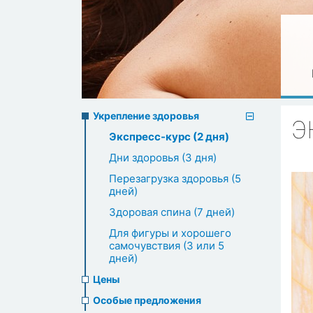
Preventive
Укрепление здоровья
Э
Экспресс-курс (2 дня)
healthcare
Дни здоровья (3 дня)
Перезагрузка здоровья (5
дней)
Здоровая спина (7 дней)
Для фигуры и хорошего
самочувствия (3 или 5
дней)
Цены
Особые предложения