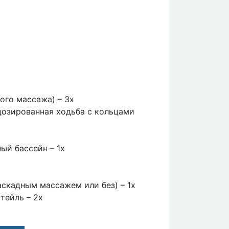
ного массажа) – 3x
дозированная ходьба с кольцами
ый бассейн – 1x
аскадным массажем или без) – 1x
тейль – 2x