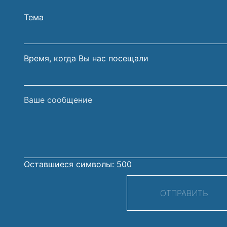
и
электрон
Тема
фамилия
почты
Время, когда Вы нас посещали
Ваше
сообщение
Оставшиеся символы:
500
ОТПРАВИТЬ