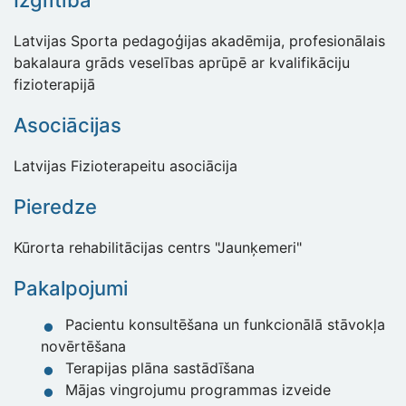
Izglītība
Latvijas Sporta pedagoģijas akadēmija, profesionālais
bakalaura grāds veselības aprūpē ar kvalifikāciju
fizioterapijā
Asociācijas
Latvijas Fizioterapeitu asociācija
Pieredze
Kūrorta rehabilitācijas centrs "Jaunķemeri"
Pakalpojumi
Pacientu konsultēšana un funkcionālā stāvokļa
novērtēšana
Terapijas plāna sastādīšana
Mājas vingrojumu programmas izveide