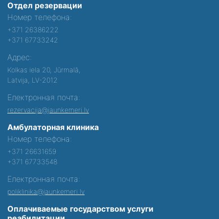
Отдел резервации
Номер телефона:
+371 26386222
+371 67733242
Адрес:
Kolkas iela 20, Jūrmalā,
Latvija, LV-2012
Електронная почта:
rezervacija@jaunkemeri.lv
Амбулаторная клиника
Номер телефона:
+371 26631659
+371 67733548
Електронная почта:
poliklinika@jaunkemeri.lv
Оплачиваемые государством услуги
реабилитации