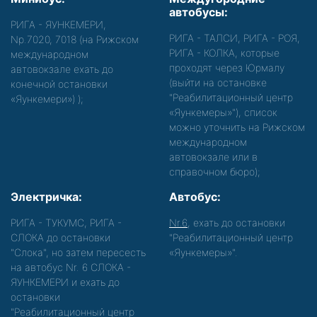
автобусы:
РИГА - ЯУНКЕМЕРИ,
РИГА - ТАЛСИ, РИГА - РОЯ,
Nр.7020, 7018 (на Рижском
РИГА - КОЛКА, которые
международном
проходят через Юрмалу
автовокзале ехать до
(выйти на остановке
конечной остановки
"Реабилитационный центр
«Яункемери»)
);
«Яункемеры»"), список
можно уточнить на Рижском
международном
автовокзале или в
справочном бюро);
Электричка:
Автобус:
РИГА - ТУКУМС, РИГА -
Nr.6
, ехать до остановки
СЛОКА до остановки
"Реабилитационный центр
"Слока", но затем пересесть
«Яункемеры»".
на автобус Nr. 6 СЛОКА -
ЯУНКЕМЕРИ и ехать до
остановки
"Реабилитационный центр