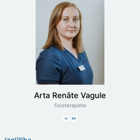
Arta Renāte
Vagule
fizioterapeite
Latviski
Angliski