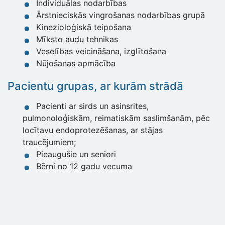
Individuālas nodarbības
Ārstnieciskās vingrošanas nodarbības grupā
Kinezioloģiskā teipošana
Mīksto audu tehnikas
Veselības veicināšana, izglītošana
Nūjošanas apmācība
Pacientu grupas, ar kurām strādā
Pacienti ar sirds un asinsrites,
pulmonoloģiskām, reimatiskām saslimšanām, pēc
locītavu endoprotezēšanas, ar stājas
traucējumiem;
Pieaugušie un seniori
Bērni no 12 gadu vecuma