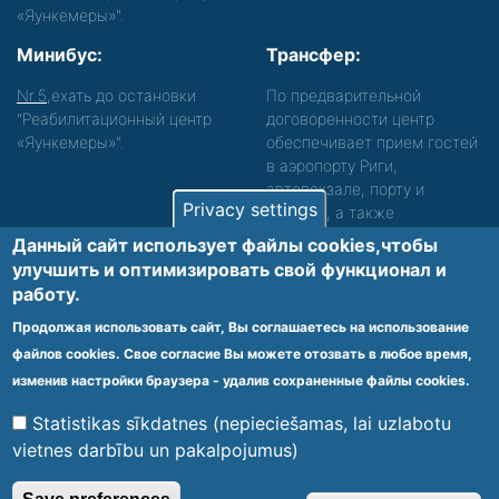
«Яункемеры»".
Минибус:
Трансфер:
Nr.5
,ехать до остановки
По предварительной
"Реабилитационный центр
договоренности центр
«Яункемеры»".
обеспечивает прием гостей
в аэропорту Риги,
автовокзале, порту и
Privacy settings
вокзале, а также
сопровождение. Просьба
Данный сайт использует файлы cookies,чтобы
звонить, чтобы уточнить
улучшить и оптимизировать cвой функционал и
детали.
работу.
Обеспечиваем доступность среды для лиц с
Продолжая использовать сайт, Вы соглашаетесь на использование
функциональными нарушениями.
файлов cookies. Свое согласие Вы можете отозвать в любое время,
Footer
изменив настройки браузера - удалив сохраненные файлы cookies.
Vietnes karte
Noteikumi un privātuma politika
menu
Statistikas sīkdatnes (nepieciešamas, lai uzlabotu
vietnes darbību un pakalpojumus)
© 2020 Kūrorta Rehabilitācijas Centrs - Jaunķemeri. Visas tiesības