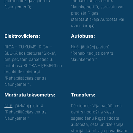
jābrauc līdz gala pietura
"Rehabilitācijas centrs
"Jaunķemeri");
"Jaunķemeri""), sarakstu var
precizēt Rīgas
starptautiskajā Autoostā vai
izziņu birojā);
Elektrovilciens:
Autobuss:
RĪGA – TUKUMS, RĪGA –
Nr.6
, jāizkāpj pieturā
SLOKA līdz pieturai "Sloka",
"Rehabilitācijas centrs
bet pēc tam pārsēsties 6.
"Jaunķemeri"".
autobusā SLOKA – ĶEMERI un
braukt līdz pieturai
"Rehabilitācijas centrs
"Jaunķemeri"".
Maršruta taksometrs:
Transfers:
Nr.5
, jāizkāpj pieturā
Pēc iepriekšēja pasūtījuma
"Rehabilitācijas centrs
centrs nodrošina viesu
"Jaunķemeri""
sagaidīšanu Rīgas lidostā,
autoostā, ostā un dzelzceļa
stacijā, kā arī viņu pavadīšanu