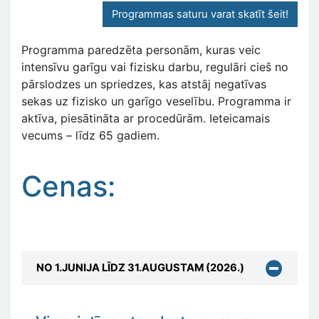
Programmas saturu varat skatīt šeit!
Programma paredzēta personām, kuras veic
intensīvu garīgu vai fizisku darbu, regulāri cieš no
pārslodzes un spriedzes, kas atstāj negatīvas
sekas uz fizisko un garīgo veselību. Programma ir
aktīva, piesātināta ar procedūrām. Ieteicamais
vecums – līdz 65 gadiem.
Cenas:
NO 1.JUNIJA LĪDZ 31.AUGUSTAM (2026.)