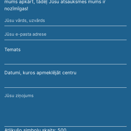
mums apkārt, tādēļ Jūsu atsauksmes mums ir
nozīmīgas!
Jūsu
vārds,
Jūsu
uzvārds
e-
pasta
Temats
adrese
Datumi, kuros apmeklējāt centru
Jūsu
ziņojums
Atlikušo simbolu skaits:
500