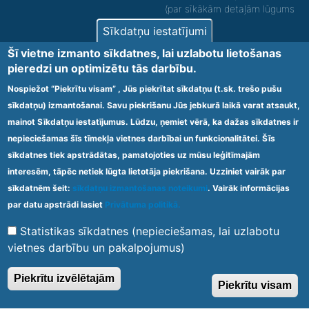
(par sīkākām detaļām lūgums
zvanīt).
Sīkdatņu iestatījumi
Nodrošinām vides piekļūstamību personām ar
Šī vietne izmanto sīkdatnes, lai uzlabotu lietošanas
funkcionāliem traucējumiem! SIA „Sanare-KRC
pieredzi un optimizētu tās darbību.
Jaunķemeri”, Kolkas ielā 20, Jūrmalā ir nodrošināta vides
piekļūstamība personām ar funkcionāliem traucējumiem,
Nospiežot “Piekrītu visam” , Jūs piekrītat sīkdatņu (t.sk. trešo pušu
tādejādi nodrošinot atbilstību Ministru kabineta
sīkdatņu) izmantošanai. Savu piekrišanu Jūs jebkurā laikā varat atsaukt,
2009.gada 20.janvāra noteikumos Nr.60 „Noteikumi par
mainot Sīkdatņu iestatījumus. Lūdzu, ņemiet vērā, ka dažas sīkdatnes ir
obligātajām prasībām ārstniecības iestādēm un to
struktūrvienībām” minētajām prasībām.
nepieciešamas šīs tīmekļa vietnes darbībai un funkcionalitātei. Šīs
sīkdatnes tiek apstrādātas, pamatojoties uz mūsu leģitīmajām
interesēm, tāpēc netiek lūgta lietotāja piekrišana. Uzziniet vairāk par
Ārstniecības iestādes kods 1300 – 64003
sīkdatnēm šeit:
sīkdatņu izmantošanas noteikumi
. Vairāk informācijas
Footer
par datu apstrādi lasiet
Privātuma politikā.
Vietnes karte
Noteikumi un privātuma politika
menu
Statistikas sīkdatnes (nepieciešamas, lai uzlabotu
vietnes darbību un pakalpojumus)
© 2020 Kūrorta Rehabilitācijas Centrs - Jaunķemeri. Visas tiesības
Piekrītu izvēlētajām
Piekrītu visam
aizsargātas.
Made by
Web Multishop Company
2020