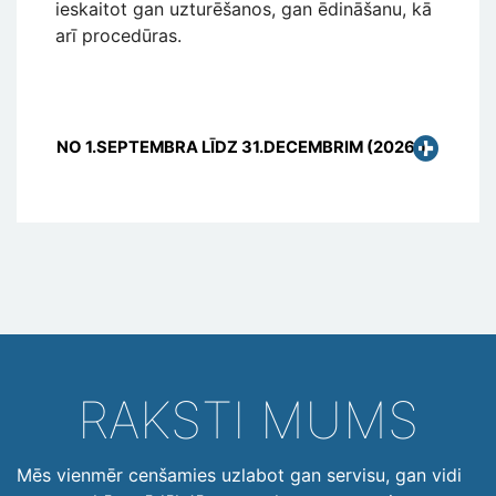
ieskaitot gan uzturēšanos, gan ēdināšanu, kā
arī procedūras.
NO 1.SEPTEMBRA LĪDZ 31.DECEMBRIM (2026.)
RAKSTI MUMS
Mēs vienmēr cenšamies uzlabot gan servisu, gan vidi