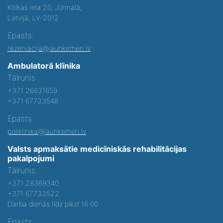
Kolkas iela 20, Jūrmalā,
Latvijā, LV-2012
Epasts:
rezervacija@jaunkemeri.lv
Ambulatorā klīnika
Tālrunis:
+371 26631659
+371 67733548
Epasts:
poliklinika@jaunkemeri.lv
Valsts apmaksātie medicīniskās rehabilitācijas
pakalpojumi
Tālrunis:
+371 28369340
+371 67733522
Darba dienās līdz plkst.16:00
Epasts: