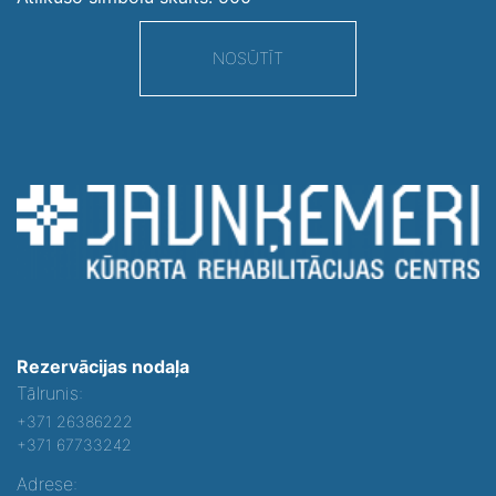
NOSŪTĪT
Rezervācijas nodaļa
Tālrunis:
+371 26386222
+371 67733242
Adrese: