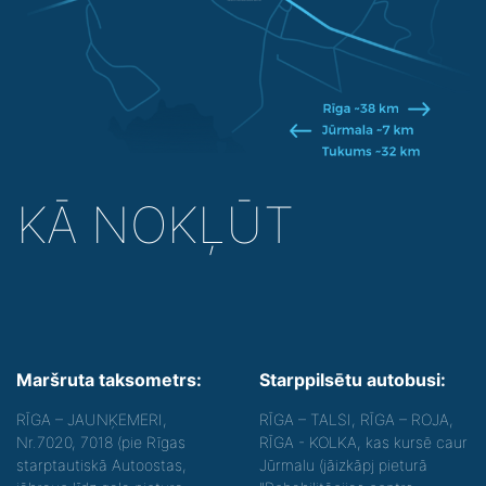
KĀ NOKĻŪT
Maršruta taksometrs:
Starppilsētu autobusi:
RĪGA – JAUNĶEMERI,
RĪGA – TALSI, RĪGA – ROJA,
Nr.7020, 7018 (pie Rīgas
RĪGA - KOLKA, kas kursē caur
starptautiskā Autoostas,
Jūrmalu (jāizkāpj pieturā