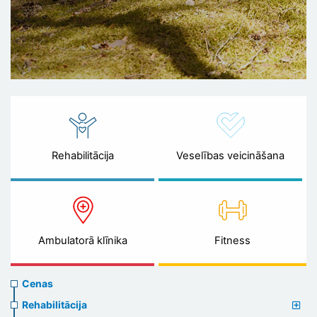
Rehabilitācija
Veselības veicināšana
Ambulatorā klīnika
Fitness
Prices
Cenas
menu
Rehabilitācija