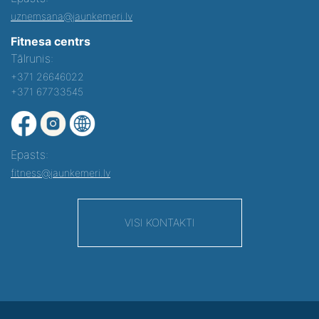
uznemsana@jaunkemeri.lv
Fitnesa centrs
Tālrunis:
+371 26646022
+371 67733545
Epasts:
fitness@jaunkemeri.lv
VISI KONTAKTI