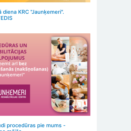
ā diena KRC "Jaunķemeri".
EDIS
udi procedūras pie mums -