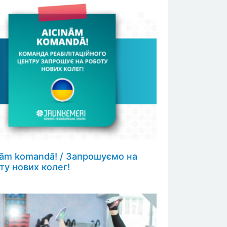
nām komandā! / Запрошуємо на
ту нових колег!