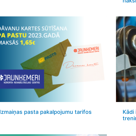
nakš
Izmaiņas pasta pakalpojumu tarifos
Kādi 
tren