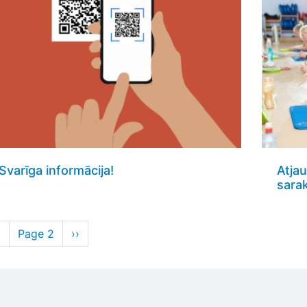
Svarīga informācija!
Atja
sarak
agination
revious
‹
Page 2
Next
››
age
page