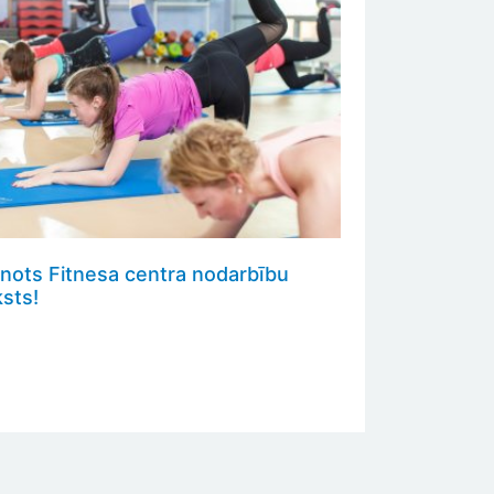
unots Fitnesa centra nodarbību
sts!