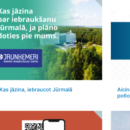
Kas jāzina, iebraucot Jūrmalā
Aici
робо