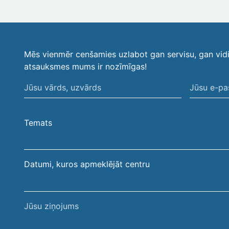
Mēs vienmēr cenšamies uzlabot gan servisu, gan vid
atsauksmes mums ir nozīmīgas!
Jūsu
Jūsu
vārds,
e-
uzvārds
pasta
Temats
adrese
Datumi, kuros apmeklējāt centru
Jūsu
ziņojums