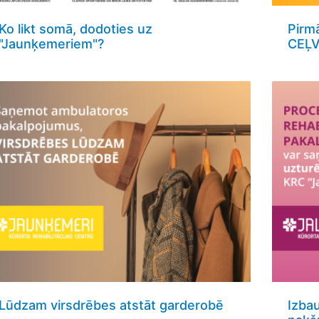
Ko likt somā, dodoties uz
Pirm
"Jaunķemeriem"?
CEĻV
Lūdzam virsdrēbes atstāt garderobē
Izba