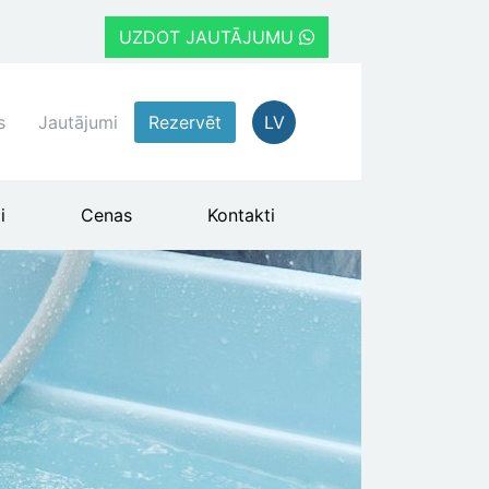
UZDOT JAUTĀJUMU
s
Jautājumi
Rezervēt
LV
i
Cenas
Kontakti