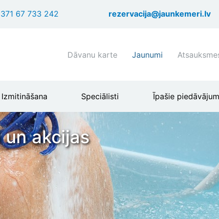
Pārlekt
371 67 733 242
rezervacija@jaunkemeri.lv
uz
galveno
saturu
Shortcuts
Dāvanu karte
Jaunumi
Atsauksme
header
menu
Izmitināšana
Speciālisti
Īpašie piedāvājum
 un akcijas