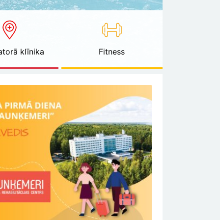
torā klīnika
Fitness