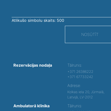
Atlikušo simbolu skaits:
500
NOSŪTĪT
Rezervācijas nodaļa
Tālrunis:
+371 26386222
+371 67733242
Adrese:
Kolkas iela 20, Jūrmalā,
Latvijā, LV-2012
Ambulatorā klīnika
Tālrunis: