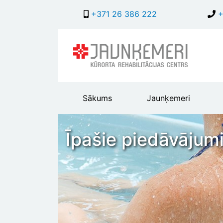
+371 26 386 222
+
Main
Sākums
Jaunķemeri
header
menu
Īpašie piedāvājumi