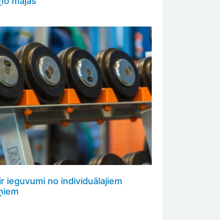
ņo mājās
ir ieguvumi no individuālajiem
iņiem