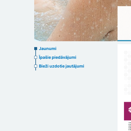
News
Jaunumi
menu
Īpašie piedāvājumi
Bieži uzdotie jautājumi