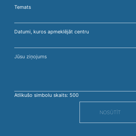
uzvārds
pasta
Temats
adrese
Datumi, kuros apmeklējāt centru
Jūsu
ziņojums
Atlikušo simbolu skaits:
500
NOSŪTĪT