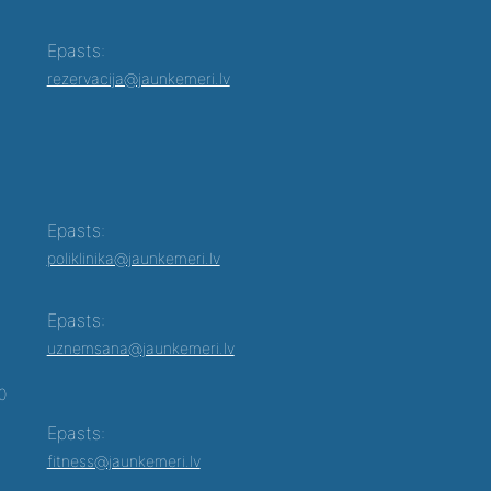
Epasts:
rezervacija@jaunkemeri.lv
Epasts:
poliklinika@jaunkemeri.lv
Epasts:
uznemsana@jaunkemeri.lv
00
Epasts:
fitness@jaunkemeri.lv