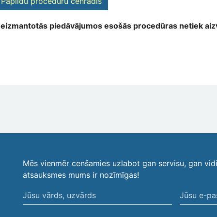
Papildu procedūru cenrādis
eizmantotās piedāvājumos esošās procedūras netiek aiz
Mēs vienmēr cenšamies uzlabot gan servisu, gan vid
atsauksmes mums ir nozīmīgas!
Jūsu
Jūsu
vārds,
e-