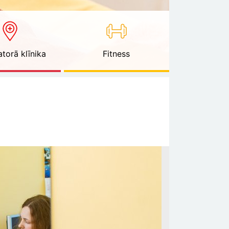
torā klīnika
Fitness