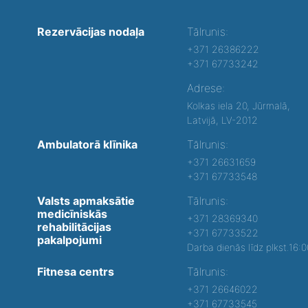
Rezervācijas nodaļa
Tālrunis:
+371 26386222
+371 67733242
Adrese:
Kolkas iela 20, Jūrmalā,
Latvijā, LV-2012
Ambulatorā klīnika
Tālrunis:
+371 26631659
+371 67733548
Valsts apmaksātie
Tālrunis:
medicīniskās
+371 28369340
rehabilitācijas
+371 67733522
pakalpojumi
Darba dienās līdz plkst.16:
Fitnesa centrs
Tālrunis:
+371 26646022
+371 67733545