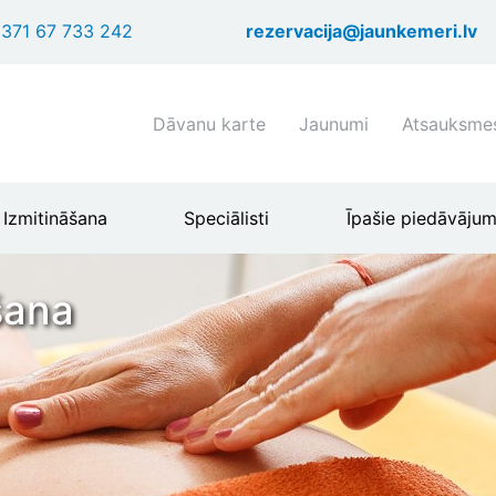
Pārlekt
371 67 733 242
rezervacija@jaunkemeri.lv
uz
galveno
saturu
Shortcuts
Dāvanu karte
Jaunumi
Atsauksme
header
menu
Izmitināšana
Speciālisti
Īpašie piedāvājum
šana