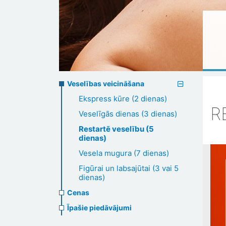
Preventive
Veselības veicināšana
Ekspress kūre (2 dienas)
healthcare
R
Veselīgās dienas (3 dienas)
Restartē veselību (5
dienas)
Vesela mugura (7 dienas)
Figūrai un labsajūtai (3 vai 5
dienas)
Cenas
Īpašie piedāvājumi