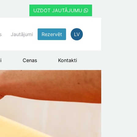
UZDOT JAUTĀJUMU
s
Jautājumi
Rezervēt
LV
i
Cenas
Kontakti