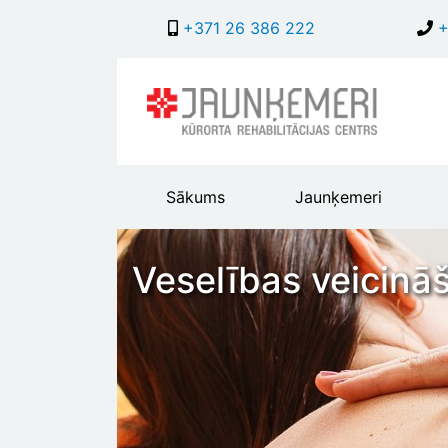
+371 26 386 222
+
Main
Sākums
Jaunķemeri
header
menu
Veselības veicinā