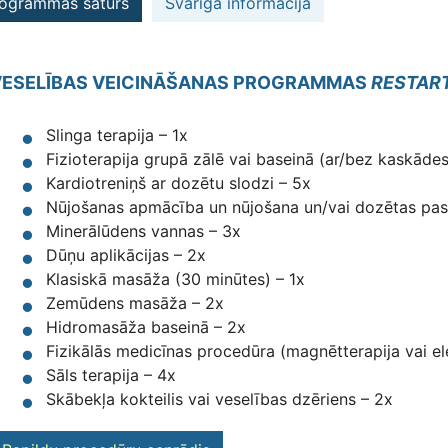
ogrammas saturs
Svarīga informācija
VESELĪBAS VEICINĀŠANAS PROGRAMMAS
RESTAR
Slinga terapija – 1x
Fizioterapija grupā zālē vai baseinā (ar/bez kaskāde
Kardiotreniņš ar dozētu slodzi – 5x
Nūjošanas apmācība un nūjošana un/vai dozētas pas
Minerālūdens vannas – 3x
Dūņu aplikācijas – 2x
Klasiskā masāža (30 minūtes) – 1x
Zemūdens masāža – 2x
Hidromasāža baseinā – 2x
Fizikālās medicīnas procedūra (magnētterapija vai el
Sāls terapija – 4x
Skābekļa kokteilis vai veselības dzēriens – 2x