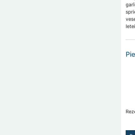
gar
spr
ves
Iet
Pi
Rez