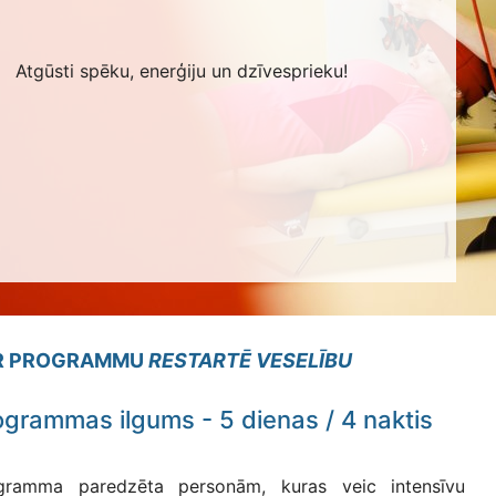
Atgūsti spēku, enerģiju un dzīvesprieku!
R PROGRAMMU
RESTARTĒ VESELĪBU
ogrammas ilgums - 5 dienas / 4 naktis
gramma paredzēta personām, kuras veic intensīvu