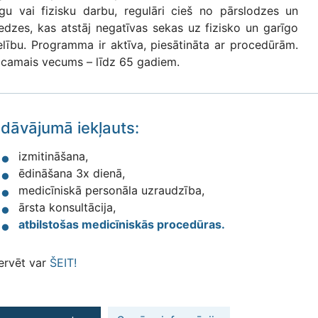
īgu vai fizisku darbu, regulāri cieš no pārslodzes un
iedzes, kas atstāj negatīvas sekas uz fizisko un garīgo
elību. Programma ir aktīva, piesātināta ar procedūrām.
eicamais vecums – līdz 65 gadiem.
edāvājumā iekļauts:
izmitināšana,
ēdināšana 3x dienā,
medicīniskā personāla uzraudzība,
ārsta konsultācija,
atbilstošas medicīniskās procedūras.
ervēt var
ŠEIT!