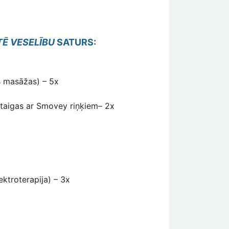
TĒ VESELĪBU
SATURS:
s masāžas) – 5x
taigas ar Smovey riņķiem– 2x
ektroterapija) – 3x