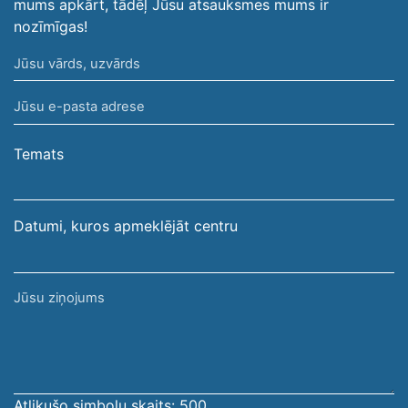
mums apkārt, tādēļ Jūsu atsauksmes mums ir
nozīmīgas!
Jūsu
vārds,
Jūsu
uzvārds
e-
pasta
Temats
adrese
Datumi, kuros apmeklējāt centru
Jūsu
ziņojums
Atlikušo simbolu skaits:
500