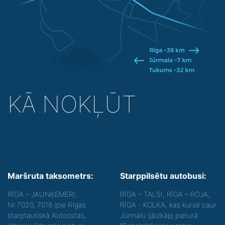
KĀ NOKĻŪT
Maršruta taksometrs:
Starppilsētu autobusi:
RĪGA – JAUNĶEMERI,
RĪGA – TALSI, RĪGA – ROJA,
Nr.7020, 7018 (pie Rīgas
RĪGA - KOLKA, kas kursē caur
starptautiskā Autoostas,
Jūrmalu (jāizkāpj pieturā