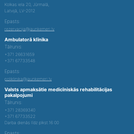
Kolkas iela 20, Jūrmalā,
Latvijā, LV-2012
Epasts:
rezervacija@jaunkemeri.lv
Ambulatorā klīnika
Tālrunis:
+371 26631659
+371 67733548
Epasts:
poliklinika@jaunkemeri.lv
Valsts apmaksātie medicīniskās rehabilitācijas
pakalpojumi
Tālrunis:
+371 28369340
+371 67733522
Darba dienās līdz plkst.16:00
Epasts: