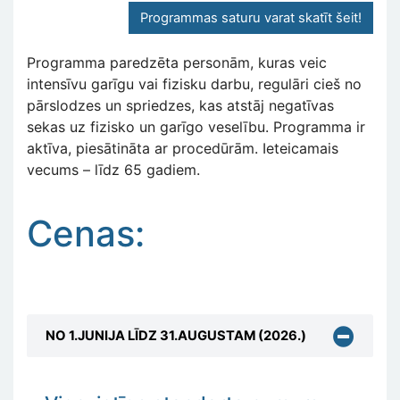
Programmas saturu varat skatīt šeit!
Programma paredzēta personām, kuras veic
intensīvu garīgu vai fizisku darbu, regulāri cieš no
pārslodzes un spriedzes, kas atstāj negatīvas
sekas uz fizisko un garīgo veselību. Programma ir
aktīva, piesātināta ar procedūrām. Ieteicamais
vecums – līdz 65 gadiem.
Cenas:
NO 1.JUNIJA LĪDZ 31.AUGUSTAM (2026.)