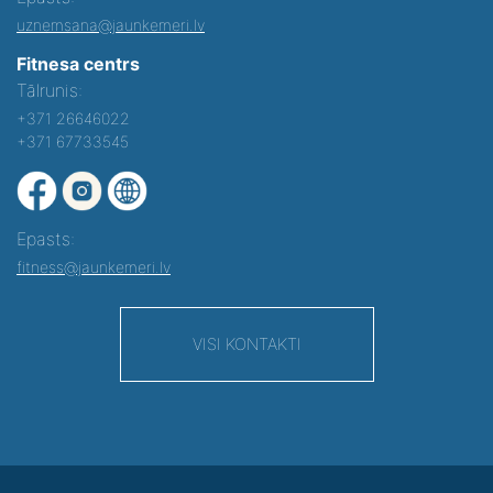
uznemsana@jaunkemeri.lv
Fitnesa centrs
Tālrunis:
+371 26646022
+371 67733545
Epasts:
fitness@jaunkemeri.lv
VISI KONTAKTI