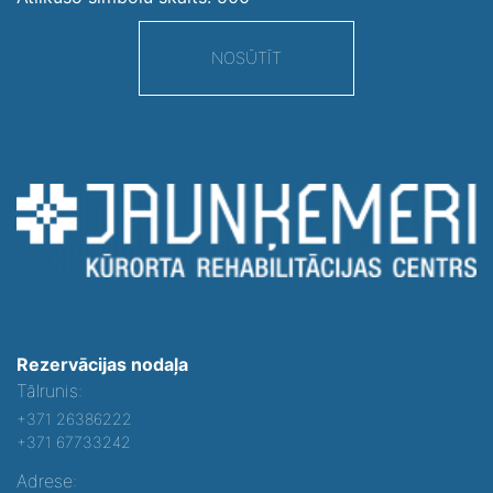
NOSŪTĪT
Rezervācijas nodaļa
Tālrunis:
+371 26386222
+371 67733242
Adrese: