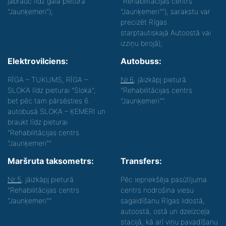
jābrauc līdz gala pietura
"Rehabilitācijas centrs
"Jaunķemeri");
"Jaunķemeri""), sarakstu var
precizēt Rīgas
starptautiskajā Autoostā vai
izziņu birojā);
Elektrovilciens:
Autobuss:
RĪGA – TUKUMS, RĪGA –
Nr.6
, jāizkāpj pieturā
SLOKA līdz pieturai "Sloka",
"Rehabilitācijas centrs
bet pēc tam pārsēsties 6.
"Jaunķemeri"".
autobusā SLOKA – ĶEMERI un
braukt līdz pieturai
"Rehabilitācijas centrs
"Jaunķemeri"".
Maršruta taksometrs:
Transfers:
Nr.5
, jāizkāpj pieturā
Pēc iepriekšēja pasūtījuma
"Rehabilitācijas centrs
centrs nodrošina viesu
"Jaunķemeri""
sagaidīšanu Rīgas lidostā,
autoostā, ostā un dzelzceļa
stacijā, kā arī viņu pavadīšanu