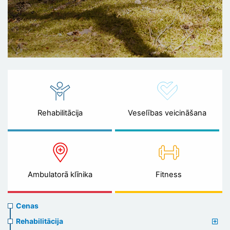
Rehabilitācija
Veselības veicināšana
Ambulatorā klīnika
Fitness
Prices
Cenas
menu
Rehabilitācija