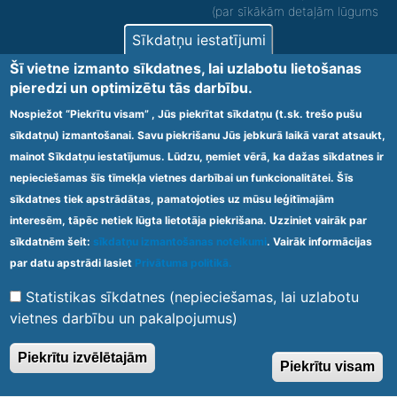
(par sīkākām detaļām lūgums
zvanīt).
Sīkdatņu iestatījumi
Nodrošinām vides piekļūstamību personām ar
Šī vietne izmanto sīkdatnes, lai uzlabotu lietošanas
funkcionāliem traucējumiem! SIA „Sanare-KRC
pieredzi un optimizētu tās darbību.
Jaunķemeri”, Kolkas ielā 20, Jūrmalā ir nodrošināta vides
piekļūstamība personām ar funkcionāliem traucējumiem,
Nospiežot “Piekrītu visam” , Jūs piekrītat sīkdatņu (t.sk. trešo pušu
tādejādi nodrošinot atbilstību Ministru kabineta
sīkdatņu) izmantošanai. Savu piekrišanu Jūs jebkurā laikā varat atsaukt,
2009.gada 20.janvāra noteikumos Nr.60 „Noteikumi par
mainot Sīkdatņu iestatījumus. Lūdzu, ņemiet vērā, ka dažas sīkdatnes ir
obligātajām prasībām ārstniecības iestādēm un to
struktūrvienībām” minētajām prasībām.
nepieciešamas šīs tīmekļa vietnes darbībai un funkcionalitātei. Šīs
sīkdatnes tiek apstrādātas, pamatojoties uz mūsu leģitīmajām
interesēm, tāpēc netiek lūgta lietotāja piekrišana. Uzziniet vairāk par
Ārstniecības iestādes kods 1300 – 64003
sīkdatnēm šeit:
sīkdatņu izmantošanas noteikumi
. Vairāk informācijas
Footer
par datu apstrādi lasiet
Privātuma politikā.
Vietnes karte
Noteikumi un privātuma politika
menu
Statistikas sīkdatnes (nepieciešamas, lai uzlabotu
vietnes darbību un pakalpojumus)
© 2020 Kūrorta Rehabilitācijas Centrs - Jaunķemeri. Visas tiesības
Piekrītu izvēlētajām
Piekrītu visam
aizsargātas.
Made by
Web Multishop Company
2020