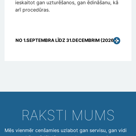
ieskaitot gan uzturēšanos, gan ēdināšanu, kā
arī procedūras.
NO 1.SEPTEMBRA LĪDZ 31.DECEMBRIM (2026.)
RAKSTI MUMS
Mēs vienmēr cenšamies uzlabot gan servisu, gan vidi