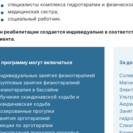
специалисты комплекса гидротерапии и физической
медицинская сестра;
социальный работник.
н реабилитации создается индивидуально в соответс
иента.
 программу могут включаться
За д
ндивидуальные занятия физиотерапией
Солев
рупповые занятия физиотерапией
Магн
изиотерапия в бассейне
Элек
бучение скандинавской ходьбе и
Ультр
кандинавская ходьба
Аюрв
озированные прогулки
Занят
анятия эрготерапией
гидр
екции по эрготерапии
Слинг
онсультация психолога здоровья
Кинез