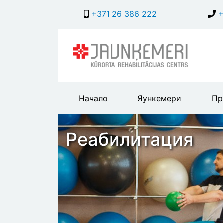
+371 26 386 222
+
Main
Начало
Яункемери
Пр
header
menu
Реабилитация