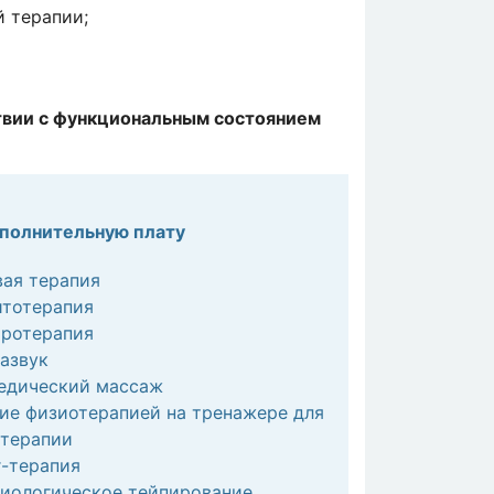
 терапии;
твии с функциональным состоянием
ополнительную плату
ая терапия
итотерапия
тротерапия
азвук
едический массаж
ие физиотерапией на тренажере для
отерапии
-терапия
иологическое тейпирование