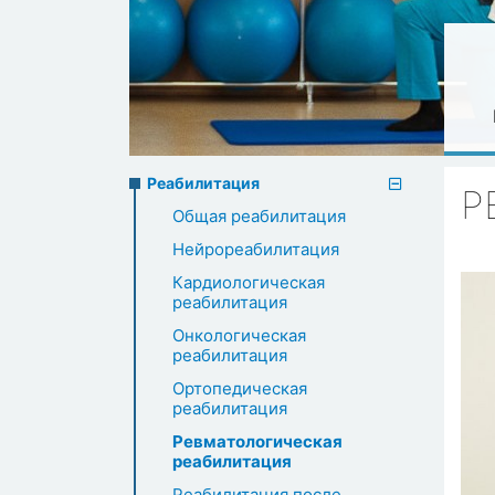
Rehabilitation
Реабилитация
Р
Общая реабилитация
menu
Нейрореабилитация
Кардиологическая
реабилитация
Онкологическая
реабилитация
Ортопедическая
реабилитация
Ревматологическая
реабилитация
Реабилитация после