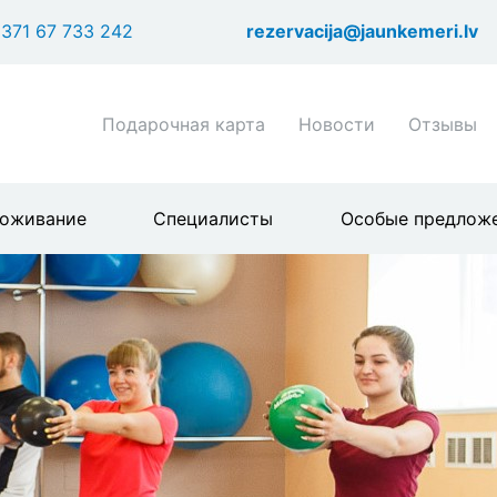
Перейти
371 67 733 242
rezervacija@jaunkemeri.lv
к
основному
содержанию
Shortcuts
Подарочная карта
Новости
Отзывы
header
menu
оживание
Специалисты
Особые предлож