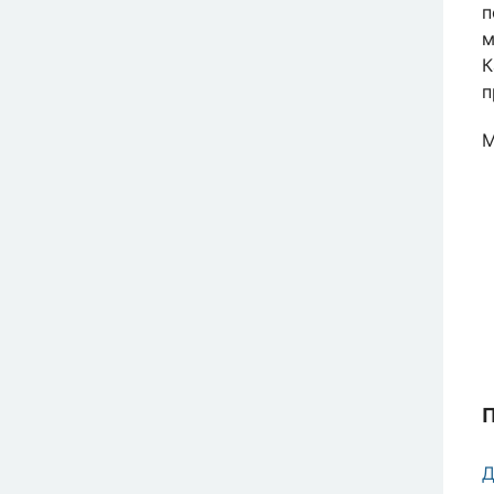
п
м
К
п
М
Д