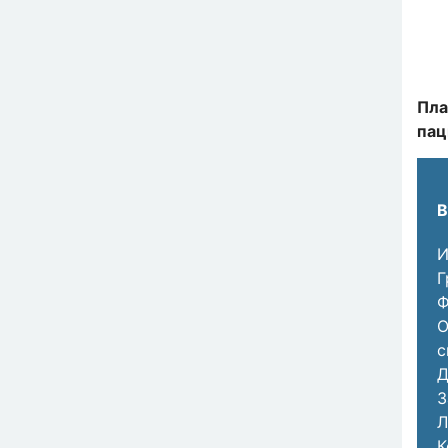
Пла
пац
В
И
Г
Ф
О
с
Д
З
Л
К