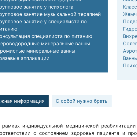
рупповое занятие у психолога
Клас
рупповое занятие музыкальной терапией
Жемч
рупповое занятие у специалиста по
Подв
итанию
Гидро
онсультация специалиста по питанию
Вихр
ероводородные минеральные ванны
Солев
ромистые минеральные ванны
Аэро
рязевые аппликации
Ванны
Псих
ажная информация
С собой нужно брать
 рамках индивидуальной медицинской реабилитации 
оответствии с состоянием здоровья пациента и про