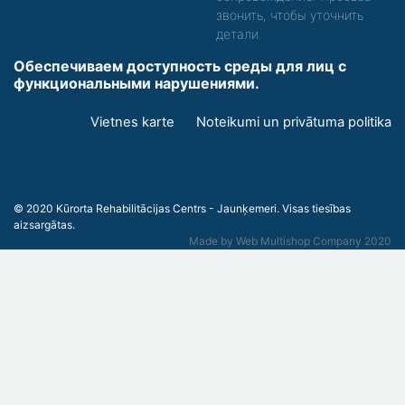
звонить, чтобы уточнить
детали.
Обеспечиваем доступность среды для лиц с
функциональными нарушениями.
Footer
Vietnes karte
Noteikumi un privātuma politika
menu
© 2020 Kūrorta Rehabilitācijas Centrs - Jaunķemeri. Visas tiesības
aizsargātas.
Made by
Web Multishop Company
2020