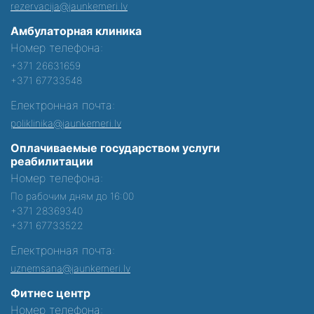
rezervacija@jaunkemeri.lv
Амбулаторная клиника
Номер телефона:
+371 26631659
+371 67733548
Електронная почта:
poliklinika@jaunkemeri.lv
Оплачиваемые государством услуги
реабилитации
Номер телефона:
По рабочим дням до 16:00
+371 28369340
+371 67733522
Електронная почта:
uznemsana@jaunkemeri.lv
Фитнес центр
Номер телефона: