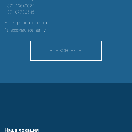
+371 26646022
+371 67733545
Електронная почта:
fitness@jaunkemeri.lv
ВСЕ КОНТАКТЫ
Наша локация