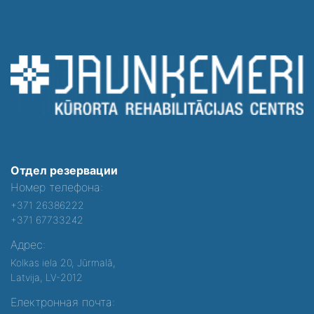
Отдел резервации
Номер телефона:
+371 26386222
+371 67733242
Адрес:
Kolkas iela 20, Jūrmalā,
Latvija, LV-2012
Електронная почта: