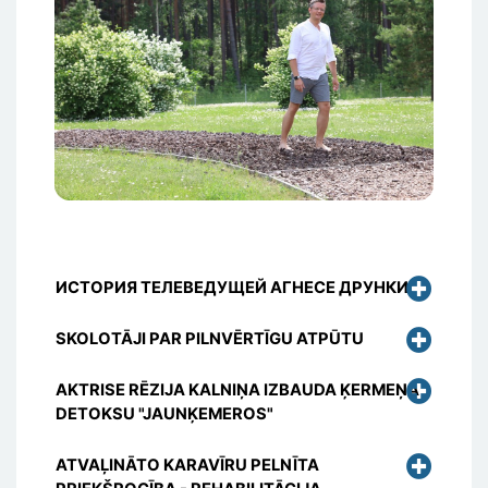
ИСТОРИЯ ТЕЛЕВЕДУЩЕЙ АГНЕСЕ ДРУНКИ
SKOLOTĀJI PAR PILNVĒRTĪGU ATPŪTU
AKTRISE RĒZIJA KALNIŅA IZBAUDA ĶERMEŅA
DETOKSU "JAUNĶEMEROS"
ATVAĻINĀTO KARAVĪRU PELNĪTA