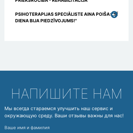
PRIEKŠROCĪBA - REHABILITĀCIJA
PSIHOTERAPIJAS SPECIĀLISTE AINA POIŠA: "ŠĪ
DIENA BIJA PIEDZĪVOJUMS!"
НАПИШИТЕ НАМ
Мы всегда стараемся улучшить наш сервис и
окружающую среду. Ваши отзывы важны для нас!
Ваше