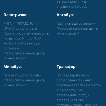
автовокзале или в
справочном бюро);
Электричка:
Автобус:
РИГА - ТУКУМС, РИГА -
Nr.6
, ехать до остановки
СЛОКА до остановки
"Реабилитационный центр
"Слока", но затем пересесть
«Яункемеры»".
на автобус Nr. 6 СЛОКА -
ЯУНКЕМЕРИ и ехать до
остановки
"Реабилитационный центр
«Яункемеры»".
Минибус:
Трансфер:
Nr.5
,ехать до остановки
По предварительной
"Реабилитационный центр
договоренности центр
«Яункемеры»".
обеспечивает прием гостей
в аэропорту Риги,
автовокзале, порту и
вокзале, а также
сопровождение. Просьба