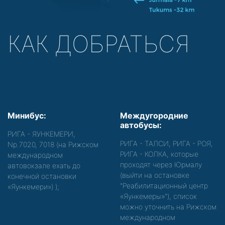
КАК ДОБРАТЬСЯ
Минибус:
Междугородние
автобусы:
РИГА - ЯУНКЕМЕРИ,
РИГА - ТАЛСИ, РИГА - РОЯ,
Nр.7020, 7018 (на Рижском
РИГА - КОЛКА, которые
международном
проходят через Юрмалу
автовокзале ехать до
(выйти на остановке
конечной остановки
"Реабилитационный центр
«Яункемери»)
);
«Яункемеры»"), список
можно уточнить на Рижском
международном