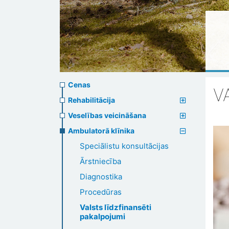
Prices
Cenas
V
menu
Rehabilitācija
Veselības veicināšana
Ambulatorā klīnika
Speciālistu konsultācijas
Ārstniecība
Diagnostika
Procedūras
Valsts līdzfinansēti
pakalpojumi