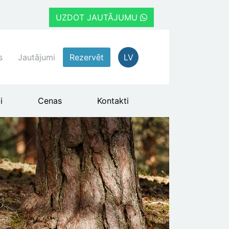
UZDOT JAUTĀJUMU
s
Jautājumi
Rezervēt
LV
i
Cenas
Kontakti