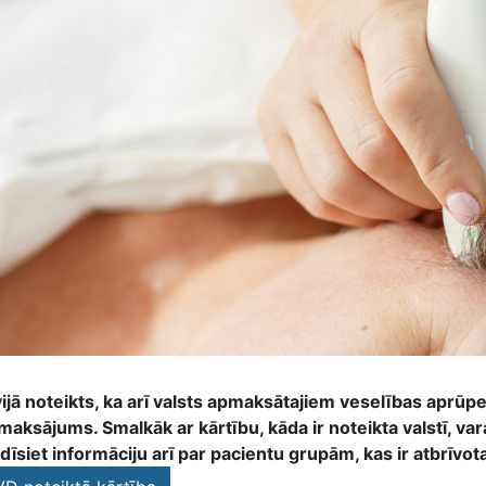
vijā noteikts, ka arī valsts apmaksātajiem veselības aprū
maksājums. Smalkāk ar kārtību, kāda ir noteikta valstī, va
dīsiet informāciju arī par pacientu grupām, kas ir atbrīv