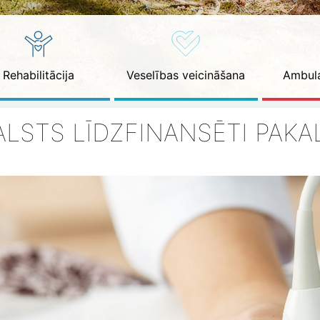
Rehabilitācija
Veselības veicināšana
Ambula
ALSTS LĪDZFINANSĒTI PAK