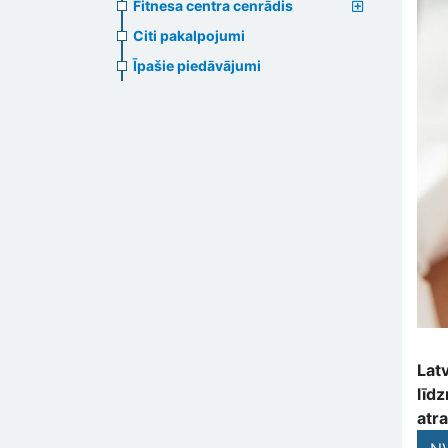
Fitnesa centra cenrādis
Citi pakalpojumi
Īpašie piedāvājumi
Lat
līdz
atra