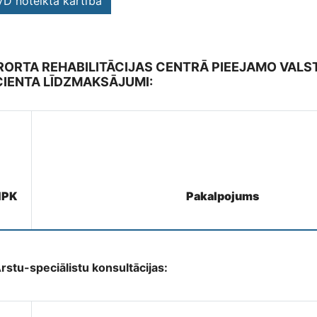
D noteiktā kārtība
RORTA REHABILITĀCIJAS CENTRĀ PIEEJAMO VAL
CIENTA LĪDZMAKSĀJUMI:
NPK
Pakalpojums
rstu-speciālistu konsultācijas: