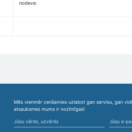
nodeva:
Mēs vienmēr cenšamies uzlabot gan servisu, gan vid
atsauksmes mums ir nozīmīgas!
Jūsu
Jūsu
vārds,
e-