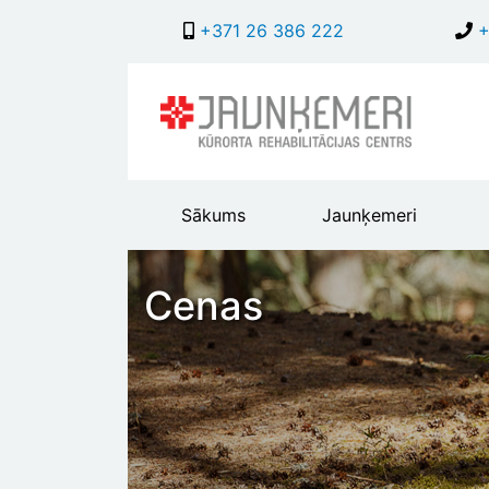
+371 26 386 222
+
Main
Sākums
Jaunķemeri
header
menu
Cenas