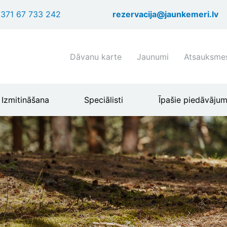
Pārlekt
371 67 733 242
rezervacija@jaunkemeri.lv
uz
galveno
saturu
Shortcuts
Dāvanu karte
Jaunumi
Atsauksme
header
menu
Izmitināšana
Speciālisti
Īpašie piedāvājum