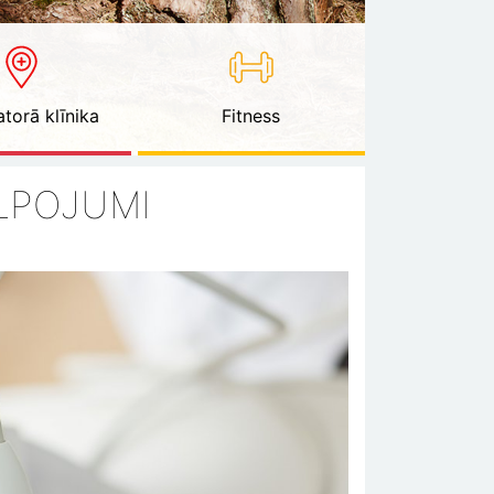
torā klīnika
Fitness
ALPOJUMI