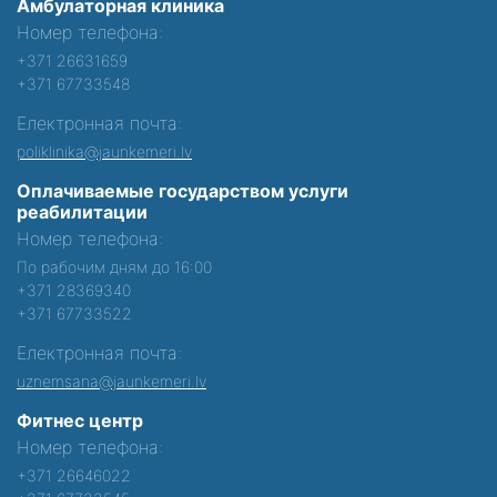
Амбулаторная клиника
Номер телефона:
+371 26631659
+371 67733548
Електронная почта:
poliklinika@jaunkemeri.lv
Оплачиваемые государством услуги
реабилитации
Номер телефона:
По рабочим дням до 16:00
+371 28369340
+371 67733522
Електронная почта:
uznemsana@jaunkemeri.lv
Фитнес центр
Номер телефона:
+371 26646022