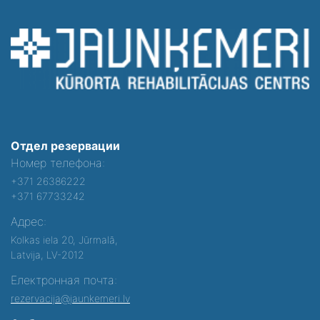
Отдел резервации
Номер телефона:
+371 26386222
+371 67733242
Адрес:
Kolkas iela 20, Jūrmalā,
Latvija, LV-2012
Електронная почта:
rezervacija@jaunkemeri.lv