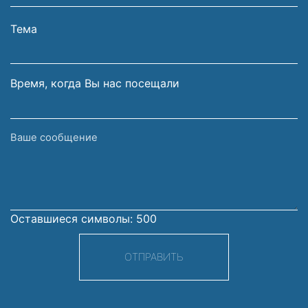
Вашей
фамилия
электронной
Тема
почты
Время, когда Вы нас посещали
Ваше
сообщение
Оставшиеся символы:
500
ОТПРАВИТЬ