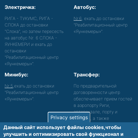
Электричка:
Автобус:
РИГА - ТУКУМС, РИГА -
Nr.6
, ехать до остановки
СЛОКА до остановки
"Реабилитационный центр
"Слока", но затем пересесть
«Яункемеры»".
на автобус Nr. 6 СЛОКА -
ЯУНКЕМЕРИ и ехать до
остановки
"Реабилитационный центр
«Яункемеры»".
Минибус:
Трансфер:
Nr.5
,ехать до остановки
По предварительной
"Реабилитационный центр
договоренности центр
«Яункемеры»".
обеспечивает прием гостей
в аэропорту Риги,
автовокзале, порту и
Privacy settings
вокзале, а также
сопровождение. Просьба
Данный сайт использует файлы cookies,чтобы
звонить, чтобы уточнить
улучшить и оптимизировать cвой функционал и
детали.