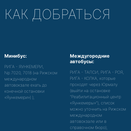
КАК ДОБРАТЬСЯ
Минибус:
Междугородние
автобусы:
РИГА - ЯУНКЕМЕРИ,
РИГА - ТАЛСИ, РИГА - РОЯ,
Nр.7020, 7018 (на Рижском
РИГА - КОЛКА, которые
международном
проходят через Юрмалу
автовокзале ехать до
(выйти на остановке
конечной остановки
"Реабилитационный центр
«Яункемери»)
);
«Яункемеры»"), список
можно уточнить на Рижском
международном
автовокзале или в
справочном бюро);