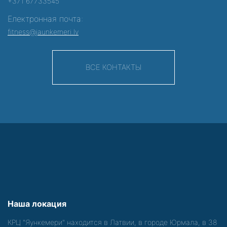
+371 67733545
Електронная почта:
fitness@jaunkemeri.lv
ВСЕ КОНТАКТЫ
Наша локация
КРЦ "Яункемери" находится в Латвии, в городе Юрмала, в 38