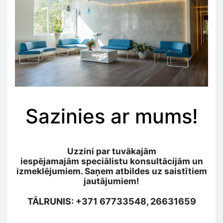
Sazinies ar mums!
Uzzini par tuvākajām
iespējamajām speciālistu konsultācijām un
izmeklējumiem. Saņem atbildes uz saistītiem
jautājumiem!
TĀLRUNIS: +371 67733548, 26631659