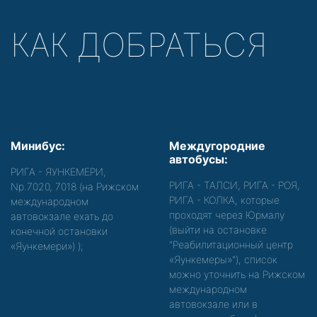
КАК ДОБРАТЬСЯ
Минибус:
Междугородние
автобусы:
РИГА - ЯУНКЕМЕРИ,
РИГА - ТАЛСИ, РИГА - РОЯ,
Nр.7020, 7018 (на Рижском
РИГА - КОЛКА, которые
международном
проходят через Юрмалу
автовокзале ехать до
(выйти на остановке
конечной остановки
"Реабилитационный центр
«Яункемери»)
);
«Яункемеры»"), список
можно уточнить на Рижском
международном
автовокзале или в