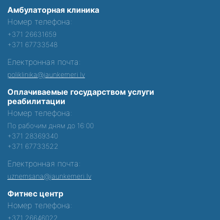
Амбулаторная клиника
Номер телефона:
+371 26631659
+371 67733548
Електронная почта:
poliklinika@jaunkemeri.lv
Оплачиваемые государством услуги
реабилитации
Номер телефона:
По рабочим дням до 16:00
+371 28369340
+371 67733522
Електронная почта:
uznemsana@jaunkemeri.lv
Фитнес центр
Номер телефона:
+371 26646022