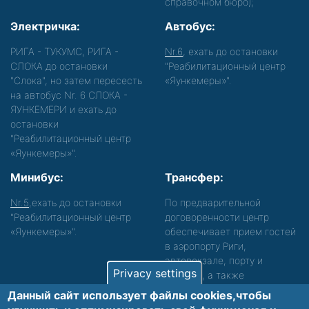
справочном бюро);
Электричка:
Автобус:
РИГА - ТУКУМС, РИГА -
Nr.6
, ехать до остановки
СЛОКА до остановки
"Реабилитационный центр
"Слока", но затем пересесть
«Яункемеры»".
на автобус Nr. 6 СЛОКА -
ЯУНКЕМЕРИ и ехать до
остановки
"Реабилитационный центр
«Яункемеры»".
Минибус:
Трансфер:
Nr.5
,ехать до остановки
По предварительной
"Реабилитационный центр
договоренности центр
«Яункемеры»".
обеспечивает прием гостей
в аэропорту Риги,
автовокзале, порту и
Privacy settings
вокзале, а также
сопровождение. Просьба
Данный сайт использует файлы cookies,чтобы
звонить, чтобы уточнить