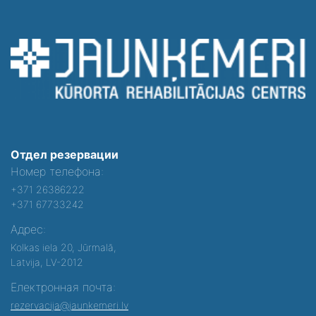
Отдел резервации
Номер телефона:
+371 26386222
+371 67733242
Адрес:
Kolkas iela 20, Jūrmalā,
Latvija, LV-2012
Електронная почта:
rezervacija@jaunkemeri.lv