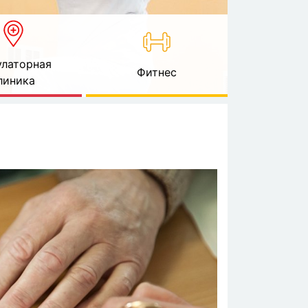
латорная
Фитнес
линика