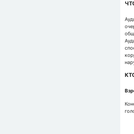
ЧТ
Ауд
оче
общ
Ау
спо
кор
нар
КТ
Взр
Кон
гол