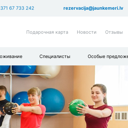
Перейти
371 67 733 242
rezervacija@jaunkemeri.lv
к
основному
содержанию
Shortcuts
Подарочная карта
Новости
Отзывы
header
menu
оживание
Специалисты
Особые предлож