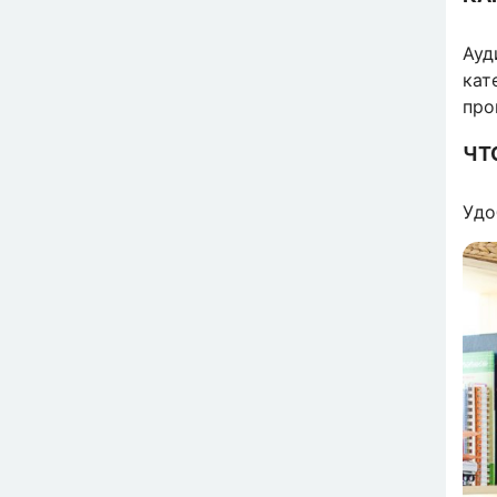
Ауд
кат
про
ЧТ
Удо
Изо