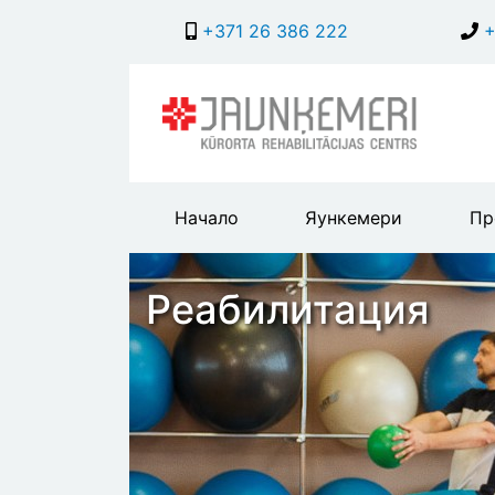
+371 26 386 222
+
Main
Начало
Яункемери
Пр
header
menu
Реабилитация