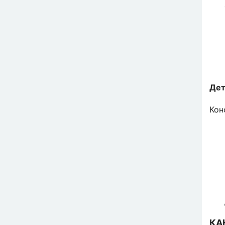
Де
Кон
КА