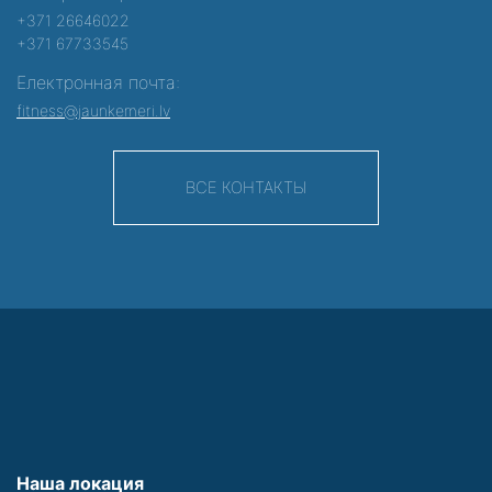
+371 26646022
+371 67733545
Електронная почта:
fitness@jaunkemeri.lv
ВСЕ КОНТАКТЫ
Наша локация