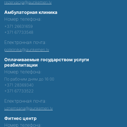
rezervacija@jaunkemeri.lv
Амбулаторная клиника
Номер телефона:
+371 26631659
+371 67733548
Електронная почта:
poliklinika@jaunkemeri.lv
Оплачиваемые государством услуги
реабилитации
Номер телефона:
По рабочим дням до 16:00
+371 28369340
+371 67733522
Електронная почта:
uznemsana@jaunkemeri.lv
Фитнес центр
Номер телефона: