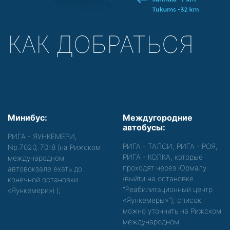
КАК ДОБРАТЬСЯ
Минибус:
Междугородние
автобусы:
РИГА - ЯУНКЕМЕРИ,
РИГА - ТАЛСИ, РИГА - РОЯ,
Nр.7020, 7018 (на Рижском
РИГА - КОЛКА, которые
международном
проходят через Юрмалу
автовокзале ехать до
(выйти на остановке
конечной остановки
"Реабилитационный центр
«Яункемери»)
);
«Яункемеры»"), список
можно уточнить на Рижском
международном