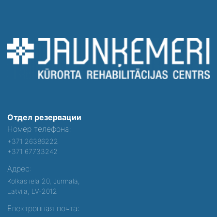
Отдел резервации
Номер телефона:
+371 26386222
+371 67733242
Адрес:
Kolkas iela 20, Jūrmalā,
Latvija, LV-2012
Електронная почта: