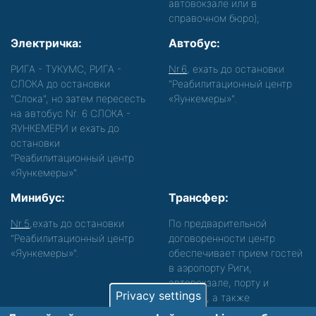
автовокзале или в
справочном бюро);
Электричка:
Автобус:
РИГА - ТУКУМС, РИГА -
Nr.6
, ехать до остановки
СЛОКА до остановки
"Реабилитационный центр
"Слока", но затем пересесть
«Яункемеры»".
на автобус Nr. 6 СЛОКА -
ЯУНКЕМЕРИ и ехать до
остановки
"Реабилитационный центр
«Яункемеры»".
Минибус:
Трансфер:
Nr.5
,ехать до остановки
По предварительной
"Реабилитационный центр
договоренности центр
«Яункемеры»".
обеспечивает прием гостей
в аэропорту Риги,
автовокзале, порту и
Privacy settings
вокзале, а также
сопровождение. Просьба