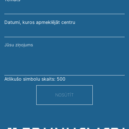
adrese
Datumi, kuros apmeklējāt centru
Jūsu
ziņojums
Atlikušo simbolu skaits:
500
NOSŪTĪT