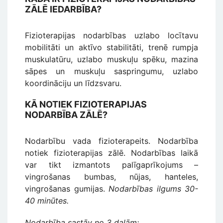
ZĀLĒ IEDARBĪBA?
Fizioterapijas nodarbības uzlabo locītavu
mobilitāti un aktīvo stabilitāti, trenē rumpja
muskulatūru, uzlabo muskuļu spēku, mazina
sāpes un muskuļu saspringumu, uzlabo
koordināciju un līdzsvaru.
KĀ NOTIEK FIZIOTERAPIJAS
NODARBĪBA ZĀLĒ?
Nodarbību vada fizioterapeits. Nodarbība
notiek fizioterapijas zālē. Nodarbības laikā
var tikt izmantots palīgaprīkojums –
vingrošanas bumbas, nūjas, hanteles,
vingrošanas gumijas.
Nodarbības ilgums 30-
40 minūtes.
Nodarbība sastāv no 3 daļām: