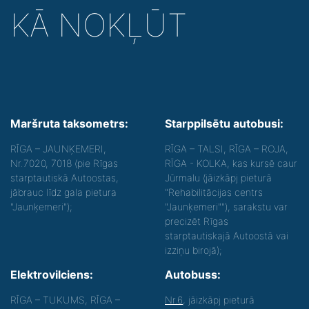
KĀ NOKĻŪT
Maršruta taksometrs:
Starppilsētu autobusi:
RĪGA – JAUNĶEMERI,
RĪGA – TALSI, RĪGA – ROJA,
Nr.7020, 7018 (pie Rīgas
RĪGA - KOLKA, kas kursē caur
starptautiskā Autoostas,
Jūrmalu (jāizkāpj pieturā
jābrauc līdz gala pietura
"Rehabilitācijas centrs
"Jaunķemeri");
"Jaunķemeri""), sarakstu var
precizēt Rīgas
starptautiskajā Autoostā vai
izziņu birojā);
Elektrovilciens:
Autobuss:
RĪGA – TUKUMS, RĪGA –
Nr.6
, jāizkāpj pieturā