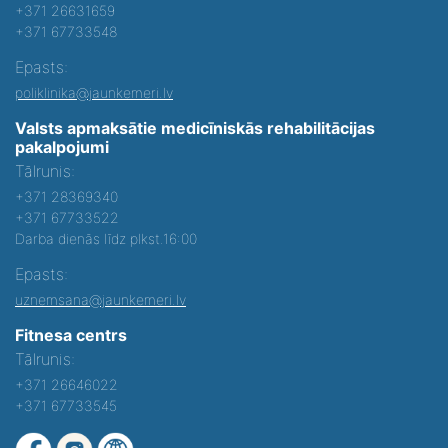
+371 26631659
+371 67733548
Epasts:
poliklinika@jaunkemeri.lv
Valsts apmaksātie medicīniskās rehabilitācijas
pakalpojumi
Tālrunis:
+371 28369340
+371 67733522
Darba dienās līdz plkst.16:00
Epasts:
uznemsana@jaunkemeri.lv
Fitnesa centrs
Tālrunis:
+371 26646022
+371 67733545