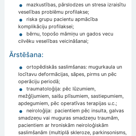
mazkustības, pārslodzes un stresa izraisītu
veselības problēmu profilakse;
riska grupu pacientu apmācība
komplikāciju profilaksei;
bērnu, topošo māmiņu un gados vecu
cilvēku veselības veicināšanai;
Ārstēšana:
ortopēdiskās saslimšanas: mugurkaula un
locītavu deformācijas, sāpes, pirms un pēc
operāciju periodā;
traumatoloģija: pēc lūzumiem,
mežģījumiem, saišu plīsumiem, sastiepumiem,
apdegumiem, pēc operatīvas terapijas u.c.;
neiroloģija: pacientiem pēc insulta, galvas
smadzeņu vai muguras smadzeņu traumām,
pacientiem ar hroniskām neiroloģiskām
saslimšanām (multiplā skleroze, parkinsonisms,