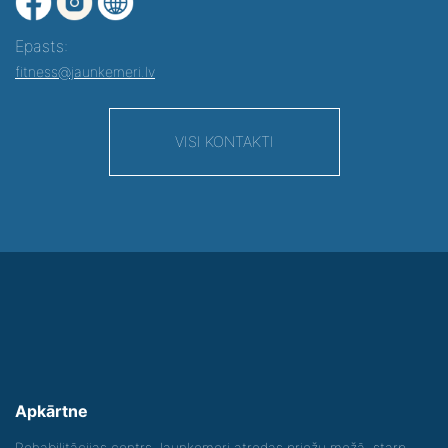
Epasts:
fitness@jaunkemeri.lv
VISI KONTAKTI
Apkārtne
Rehabilitācijas centrs Jaunķemeri atrodas priežu mežā, starp