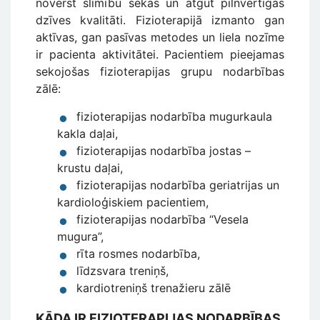
novērst slimību sekas un atgūt pilnvērtīgas
dzīves kvalitāti. Fizioterapijā izmanto gan
aktīvas, gan pasīvas metodes un liela nozīme
ir pacienta aktivitātei. Pacientiem pieejamas
sekojošas fizioterapijas grupu nodarbības
zālē:
fizioterapijas nodarbība mugurkaula
kakla daļai,
fizioterapijas nodarbība jostas –
krustu daļai,
fizioterapijas nodarbība geriatrijas un
kardioloģiskiem pacientiem,
fizioterapijas nodarbība “Vesela
mugura”,
rīta rosmes nodarbība,
līdzsvara treniņš,
kardiotreniņš trenažieru zālē
KĀDA IR FIZIOTERAPIJAS NODARBĪBAS