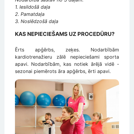
1. Iesildošā daļa
2. Pamatdaļa
3. Noslēdzošā daļa
KAS NEPIECIEŠAMS UZ PROCEDŪRU?
Ērts apģērbs, zeķes. Nodarbībām
kardiotrenažieru zālē nepieciešami sporta
apavi. Nodarbībām, kas notiek ārējā vidē -
sezonai piemērots āra apģērbs, ērti apavi.
Attēls