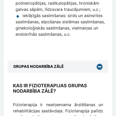
polineiropātijas, radikulopātijas, hroniskām
galvas sāpēm, līdzsvara traucējumiem, u.c.;
iekšķīgās saslimšanas: sirds un asinsrites
saslimšanas, elpošanas sistēmas saslimšanas,
ginekoloģiskās saslimšanas, vielmaiņas un
endokrīnās saslimšanas, u.c.
GRUPAS NODARBĪBA ZĀLĒ
KAS IR FIZIOTERAPIJAS GRUPAS
NODARBĪBA ZĀLĒ?
Fizioterapija ir neatņemama ārstēšanas un
rehabilitācijas sastāvdaļa. Fizioterapija palīdz