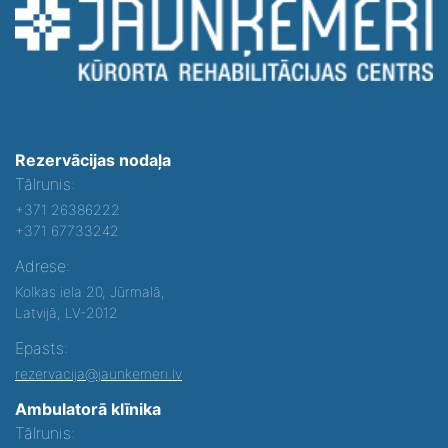
Rezervācijas nodaļa
Tālrunis:
+371 26386222
+371 67733242
Adrese:
Kolkas iela 20, Jūrmalā,
Latvijā, LV-2012
Epasts:
rezervacija@jaunkemeri.lv
Ambulatorā klīnika
Tālrunis: